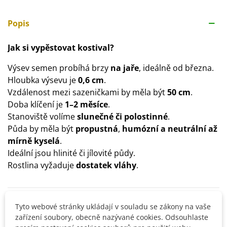
Popis
Jak si vypěstovat kostival?
Výsev semen probíhá brzy
na jaře
, ideálně od března.
Hloubka výsevu je
0,6 cm
.
Vzdálenost mezi sazeničkami by měla být
50 cm
.
Doba klíčení je
1–2 měsíce
.
Stanoviště volíme
slunečné či polostinné
.
Půda by měla být
propustná
,
humózní a neutrální až
mírně kyselá
.
Ideální jsou hlinité či jílovité půdy.
Rostlina vyžaduje
dostatek vláhy
.
Detaily produktu
Tyto webové stránky ukládají v souladu se zákony na vaše
zařízení soubory, obecně nazývané cookies. Odsouhlaste