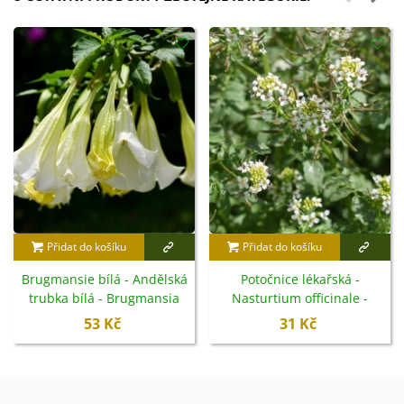
Přidat do košíku
Přidat do košíku
Brugmansie bílá - Andělská
Potočnice lékařská -
trubka bílá - Brugmansia
Nasturtium officinale -
arborea - semena - 10 ks
semena - 250 ks
53 Kč
31 Kč