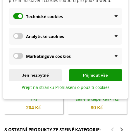
prosím nastavení cookies souborů pro použití webu.
SOUVISEJÍCÍ PRODUKTY
Technické cookies
Analytické cookies
Marketingové cookies
Jen nezbytné
Přijmout vše
Přidat do košíku
Přidat do košíku
Přejít na stránku Prohlášení o použití cookies
Bylinky pro každého - kniha -
Květinová směs - Ohnivý večer -
1 ks
semena Kiepenkerl - 1 ks
204 Kč
80 Kč
8 OSTATNÍ PRODUKTY ZE STEJNÉ KATEGORIE: