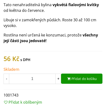
Tato nenahraditelná bylina
vykvétá fialovými kvítky
od května do července.
Libuje si v zamokřených půdách. Roste 30 až 100 cm
vysoko.
Rostlina není určená ke konzumaci, protože
všechny
její části jsou jedovaté!
56 Kč
Skladem
Přidat do košíku
-
+
1001743
Přidat k oblíbeným