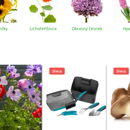
loxiníe Mont Blanc -
inningia - cibuloviny -...
8 Kč
ičky
Lichořeřišnice
Okrasný česnek
Hya
omněnka alpská modrá -
yosotis alpestris -...
9 Kč
Sleva
Sleva