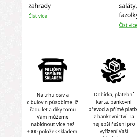
zahrady
saláty
fazolk
Číst více
Číst víc
Dobírka, platební
Na trhu osiv a
karta, bankovní
cibulovin působíme již
převod a přímé platb
řadu let a díky tomu
z bankovnictví. Ta
Vám můžeme
nejlepší řešení pro
nabídnout více než
vyřízení Vaší
3000 položek skladem.