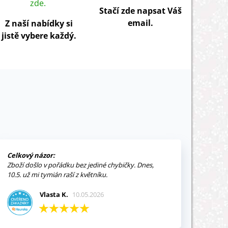
zde.
Stačí zde napsat Váš
email.
Z naší nabídky si
jistě vybere každý.
Celkový názor:
Zboží došlo v pořádku bez jediné chybičky. Dnes,
10.5. už mi tymián raší z květníku.
Vlasta K.
10.05.2026