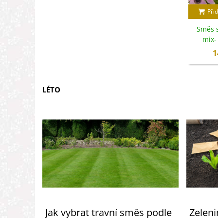
Přid
Směs 
mix- 
1
LÉTO
Jak vybrat travní směs podle
Zeleni