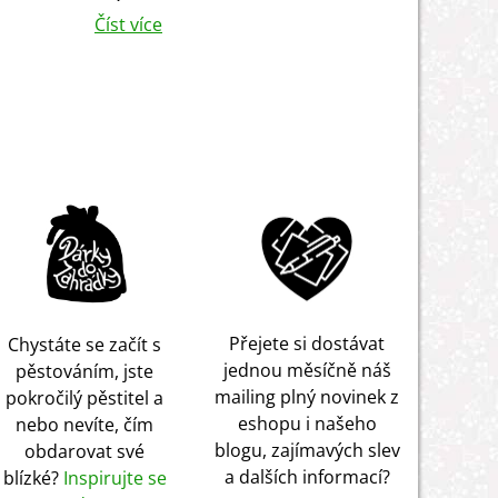
Číst více
Přejete si dostávat
Chystáte se začít s
jednou měsíčně náš
pěstováním, jste
mailing plný novinek z
pokročilý pěstitel a
eshopu i našeho
nebo nevíte, čím
blogu, zajímavých slev
obdarovat své
a dalších informací?
blízké?
Inspirujte se