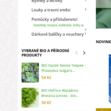
Bylinky a léčivky
Louky a travní směsi
Pomůcky a příslušenství
Substráty, hnojiva, květináče, knihy aj.
Dárkové balíčky a vouchery
NOVINK
VYBRANÉ BIO A PŘÍRODNÍ
PRODUKTY
BIO Fazole fialová Teepee -
B
Phaseolus vulgaris...
R
54 Kč
5
BIO Hořčice Wasabina -
B
Brassica juncea - bio...
v
56 Kč
5