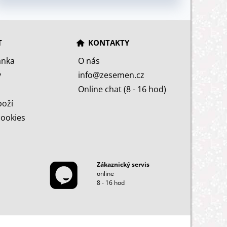
T
KONTAKTY
ánka
O nás
y
info@zesemen.cz
Online chat (8 - 16 hod)
boží
cookies
Zákaznický servis
online
8 - 16 hod