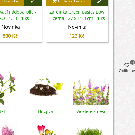
t do košíku
Přidat do košíku
Přidat
vací nádoba Olla -
Žardinka Green Basics Bowl
Žardinka 
O - 1,5 l - 1 ks
- černá - 27 x 11,3 cm - 1 ks
7
Novinka
Novinka
500 Kč
123 Kč
0
Oblíbené
tel
Hnojiva
Víceleté směsi