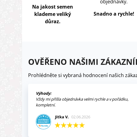
objednávky.
Na jakost semen
Snadno a rychle!
klademe veliký
důraz.
OVĚŘENO NAŠIMI ZÁKAZNÍ
Prohlédněte si vybraná hodnocení našich zákaz
Výhody:
Vždy mi přišla objednávka velmi rychle a v pořádku,
kompletní.
Jitka V.
02.06.2026