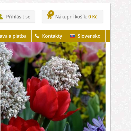
0
Přihlásit se
Nákupní košík
0 Kč
ava a platba
Kontakty
Slovensko