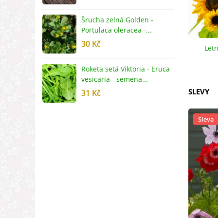
Šrucha zelná Golden -
G
Portulaca oleracea -...
S
30 Kč
5
Letn
Roketa setá Viktoria - Eruca
P
vesicaria - semena...
M
SLEVY
31 Kč
2
Sleva