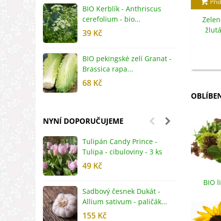
Přid
BIO Kerblík - Anthriscus
B
cerefolium - bio...
O
Zelen
žlut
39 Kč
5
BIO pekingské zelí Granat -
B
Brassica rapa...
r
68 Kč
8
OBLÍBE
NYNÍ DOPORUČUJEME
Tulipán Candy Prince -
J
Tulipa - cibuloviny - 3 ks
r
49 Kč
2
BIO l
Sadbový česnek Dukát -
F
zele
Allium sativum - paličák...
c
155 Kč
4