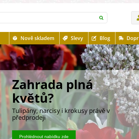
Nově skladem
Slevy
Blog
Dopr
Zahrada plná
květů?
Tulipány, narcisy i krokusy právě v
předprodeji
Prohlédnout nabídku zde