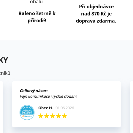
obalů.
Při objednávce
Baleno šetrně k
nad 870 Kč je
přírodě!
doprava zdarma.
KY
níků.
Celkový názor:
Fajn komunikace i rychlé dodání.
Obec H.
01.06.2026