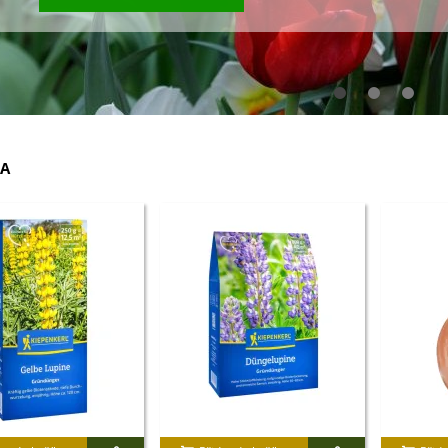
A
IO Ředkev bílá Laurin -
aphanus sativus - bio...
4 Kč
IO Mangold duhový - Beta
ulgaris - bio semena...
3 Kč