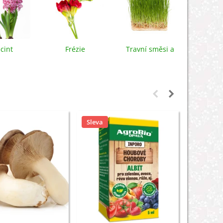
cint
Frézie
Travní směsi a
louky
Sleva
Sleva