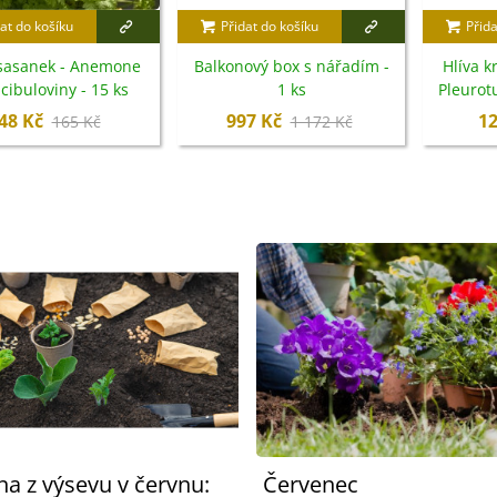
at do košíku
Přidat do košíku
Přida
sasanek - Anemone
Balkonový box s nářadím -
Hlíva k
cibuloviny - 15 ks
1 ks
Pleurotu
48 Kč
997 Kč
12
165 Kč
1 172 Kč
na z výsevu v červnu:
Červenec