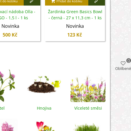
t do košíku
Přidat do košíku
Přidat
vací nádoba Olla -
Žardinka Green Basics Bowl
Žardinka 
O - 1,5 l - 1 ks
- černá - 27 x 11,3 cm - 1 ks
7
Novinka
Novinka
500 Kč
123 Kč
0
Oblíbené
tel
Hnojiva
Víceleté směsi