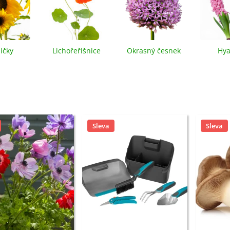
loxiníe Mont Blanc -
inningia - cibuloviny -...
8 Kč
ičky
Lichořeřišnice
Okrasný česnek
Hya
omněnka alpská modrá -
yosotis alpestris -...
9 Kč
Sleva
Sleva