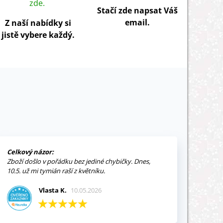
zde.
Stačí zde napsat Váš
email.
Z naší nabídky si
jistě vybere každý.
Celkový názor:
Zboží došlo v pořádku bez jediné chybičky. Dnes,
10.5. už mi tymián raší z květníku.
Vlasta K.
10.05.2026