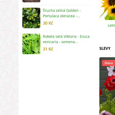
Šrucha zelná Golden -
G
Portulaca oleracea -...
S
30 Kč
5
Letn
Roketa setá Viktoria - Eruca
P
vesicaria - semena...
M
SLEVY
31 Kč
2
Sleva