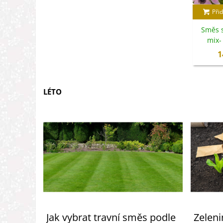
Přid
Směs 
mix- 
1
LÉTO
Jak vybrat travní směs podle
Zeleni