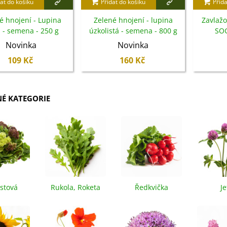
at do košíku
Přidat do košíku
Přida
IO Bazalka pravá červená -
cimum basilicum -...
é hnojení - Lupina
Zelené hnojení - lupina
Zavlažo
á - semena - 250 g
úzkolistá - semena - 800 g
SOG
6 Kč
Novinka
Novinka
109 Kč
160 Kč
IO Stévie sladká - Stevia
ebaudiana - bio...
4 Kč
NÉ KATEGORIE
etel zvrácený - Trifolium
esupinatum - semena...
7 Kč
istová
Rukola, Roketa
Ředkvička
Je
rézie růžová - Freesia -
nina
ibuloviny - 3 ks
6 Kč