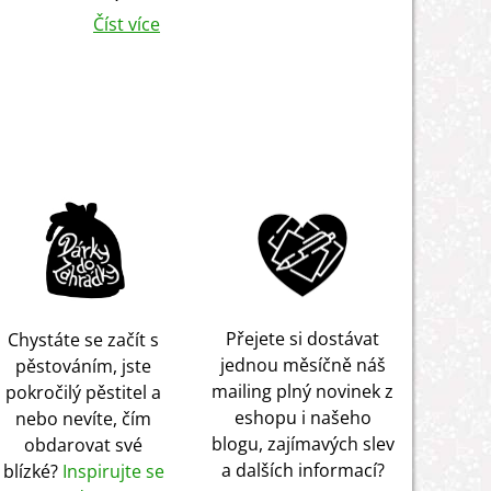
Číst více
Přejete si dostávat
Chystáte se začít s
jednou měsíčně náš
pěstováním, jste
mailing plný novinek z
pokročilý pěstitel a
eshopu i našeho
nebo nevíte, čím
blogu, zajímavých slev
obdarovat své
a dalších informací?
blízké?
Inspirujte se