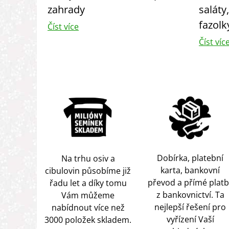
zahrady
saláty
fazolk
Číst více
Číst víc
Dobírka, platební
Na trhu osiv a
karta, bankovní
cibulovin působíme již
převod a přímé platb
řadu let a díky tomu
z bankovnictví. Ta
Vám můžeme
nejlepší řešení pro
nabídnout více než
vyřízení Vaší
3000 položek skladem.