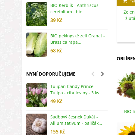
Přid
BIO Kerblík - Anthriscus
B
cerefolium - bio...
O
Zelen
žlut
39 Kč
5
BIO pekingské zelí Granat -
B
Brassica rapa...
r
68 Kč
8
OBLÍBE
NYNÍ DOPORUČUJEME
Tulipán Candy Prince -
J
Tulipa - cibuloviny - 3 ks
r
49 Kč
2
BIO l
Sadbový česnek Dukát -
F
zele
Allium sativum - paličák...
c
155 Kč
4