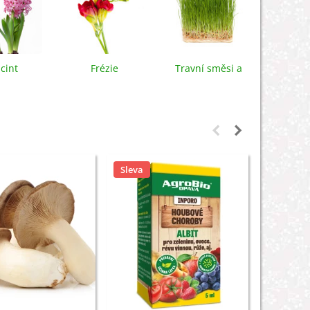
cint
Frézie
Travní směsi a
louky
Sleva
Sleva