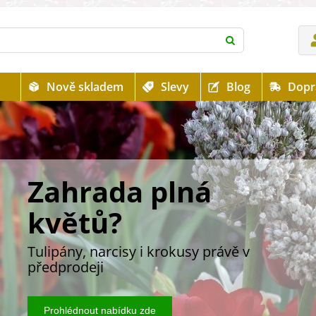
Nově skladem
Slevy
Blog
Dopr
Zahrada plná
květů?
Tulipány, narcisy i krokusy právě v
předprodeji
Prohlédnout nabídku zde