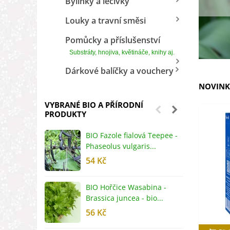
Bylinky a léčivky
Louky a travní směsi
Pomůcky a příslušenství
Substráty, hnojiva, květináče, knihy aj.
Dárkové balíčky a vouchery
NOVINK
VYBRANÉ BIO A PŘÍRODNÍ
PRODUKTY
BIO Fazole fialová Teepee -
B
Phaseolus vulgaris...
R
54 Kč
5
BIO Hořčice Wasabina -
B
Brassica juncea - bio...
v
56 Kč
5