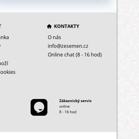
T
KONTAKTY
ánka
O nás
y
info@zesemen.cz
Online chat (8 - 16 hod)
boží
cookies
Zákaznický servis
online
8 - 16 hod