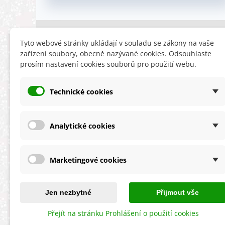
INFORMACE
HLEDÁTE
Tyto webové stránky ukládají v souladu se zákony na vaše
zařízení soubory, obecně nazývané cookies. Odsouhlaste
Obchodní podmínky
Slevy
prosím nastavení cookies souborů pro použití webu.
Reklamační řád
Novinky
Ochrana osobních údajů
Nyní doporuču
Technické cookies
Cookies
Mapa stránek
ÚKZÚZ info a odkazy
Analytické cookies
Marketingové cookies
★★★★★
4,9 celková spokojenost
s obchodem
Jen nezbytné
Přijmout vše
Přejít na stránku Prohlášení o použití cookies