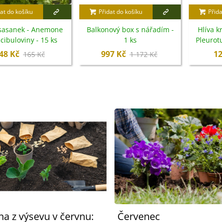
at do košíku
Přidat do košíku
Přida
sasanek - Anemone
Balkonový box s nářadím -
Hlíva k
cibuloviny - 15 ks
1 ks
Pleurotu
48 Kč
997 Kč
12
165 Kč
1 172 Kč
na z výsevu v červnu:
Červenec