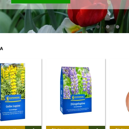
A
IO Ředkev bílá Laurin -
aphanus sativus - bio...
4 Kč
IO Mangold duhový - Beta
ulgaris - bio semena...
3 Kč