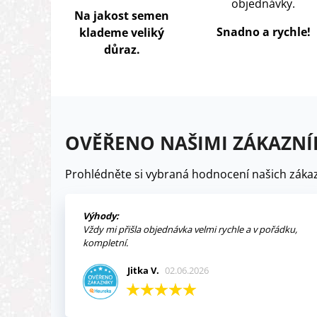
objednávky.
Na jakost semen
Snadno a rychle!
klademe veliký
důraz.
OVĚŘENO NAŠIMI ZÁKAZNÍ
Prohlédněte si vybraná hodnocení našich zákaz
Výhody:
Vždy mi přišla objednávka velmi rychle a v pořádku,
kompletní.
Jitka V.
02.06.2026