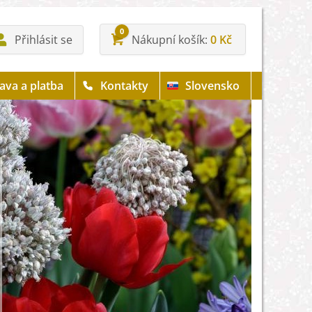
0
Přihlásit se
Nákupní košík
0 Kč
ava a platba
Kontakty
Slovensko