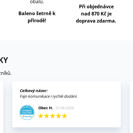
obalů.
Při objednávce
Baleno šetrně k
nad 870 Kč je
přírodě!
doprava zdarma.
KY
níků.
Celkový názor:
Fajn komunikace i rychlé dodání.
Obec H.
01.06.2026