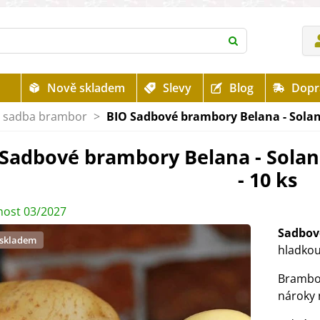
Nově skladem
Slevy
Blog
Dopr
O sadba brambor
>
BIO Sadbové brambory Belana - Sola
 Sadbové brambory Belana - Sol
- 10 ks
ost 03/2027
Sadbov
 skladem
hladkou
Brambo
nároky 