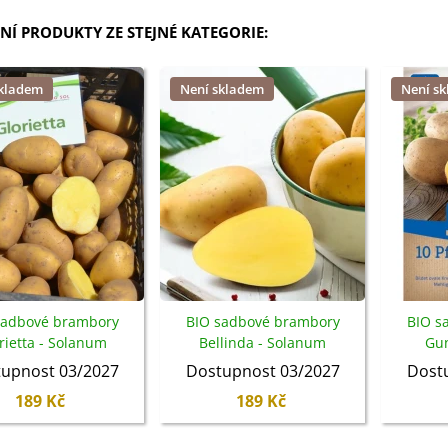
NÍ PRODUKTY ZE STEJNÉ KATEGORIE:
skladem
Není skladem
Není s
Sadbové brambory
BIO sadbové brambory
BIO s
rietta - Solanum
Bellinda - Solanum
Gu
um - bio brambory -
tuberosum - bio brambory -
tubero
upnost 03/2027
Dostupnost 03/2027
Dost
10 ks
10 ks
189 Kč
189 Kč