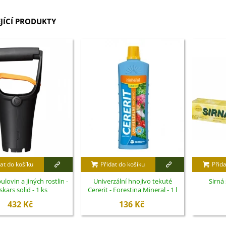
JÍCÍ PRODUKTY
at do košíku
Přidat do košíku
Přida
ulovin a jiných rostlin -
Univerzální hnojivo tekuté
Sirná 
skars solid - 1 ks
Cererit - Forestina Mineral - 1 l
432 Kč
136 Kč