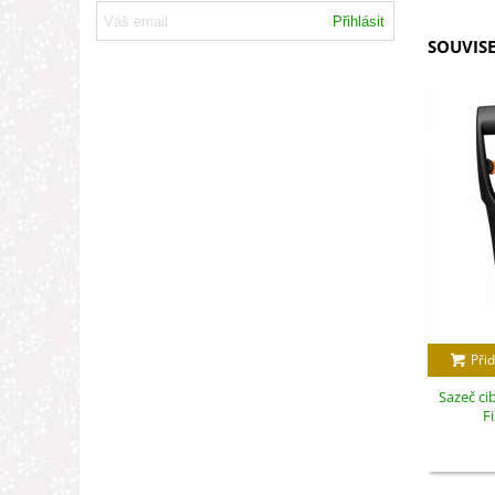
Přihlásit
SOUVISE
Přid
Sazeč cib
Fi