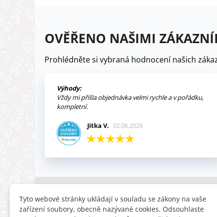
OVĚŘENO NAŠIMI ZÁKAZNÍ
Prohlédněte si vybraná hodnocení našich zákaz
Výhody:
Vždy mi přišla objednávka velmi rychle a v pořádku,
kompletní.
Jitka V.
02.06.2026
INFORMACE
HLEDÁTE
Tyto webové stránky ukládají v souladu se zákony na vaše
zařízení soubory, obecně nazývané cookies. Odsouhlaste
Obchodní podmínky
Slevy