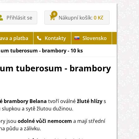
0
Přihlásit se
Nákupní košík
0 Kč
ava a platba
Kontakty
Slovensko
num tuberosum - brambory - 10 ks
anum tuberosum - brambory
é brambory Belana
tvoří oválné
žluté hlízy
s
 slupkou a sytě žlutou dužinou.
ry jsou
odolné vůči nemocem
a mají střední
na půdu a zálivku.