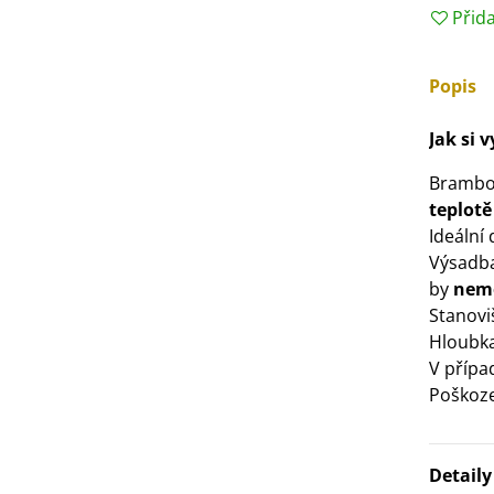
Přid
3 Kč
Popis
IO Bazalka pravá červená -
cimum basilicum -...
Jak si 
6 Kč
Brambor
IO Stévie sladká - Stevia
teplotě
ebaudiana - bio...
Ideální 
4 Kč
Výsadba
by
nemě
Stanovi
Hloubka
V přípa
Poškoze
Detail