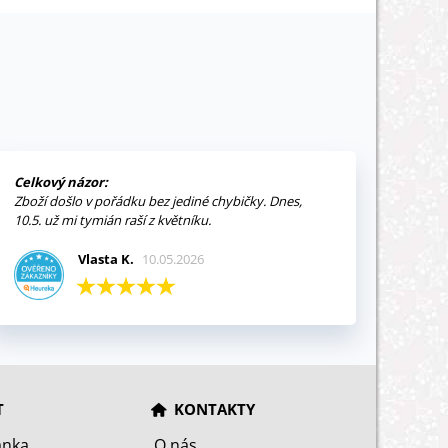
Celkový názor:
Zboží došlo v pořádku bez jediné chybičky. Dnes,
10.5. už mi tymián raší z květníku.
Vlasta K.
10.05.2026
T
KONTAKTY
ánka
O nás