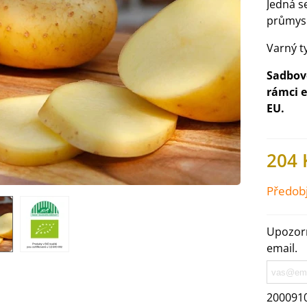
Jedná s
průmysl
Varný t
Sadbové
rámci 
EU.
204 
Předob
IO Ředkev bílá Laurin -
Upozorn
aphanus sativus - bio...
email.
4 Kč
IO Mangold duhový - Beta
200091
ulgaris - bio semena...