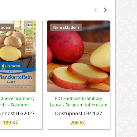
kladem
Není skladem
Není sk
adbové brambory
BIO Sadbové brambory
BIO sadb
nda - Solanum
Laura - Solanum tuberosum
- Solanu
sum - brambory -
- brambory - 10 ks
bra
upnost 03/2027
Dostupnost 03/2027
Dostu
10 ks
189 Kč
206 Kč