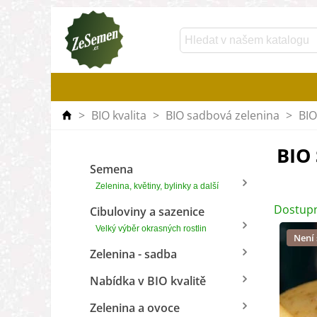
>
BIO kvalita
>
BIO sadbová zelenina
>
BI
BIO
Semena
Zelenina, květiny, bylinky a další
Dostupn
Cibuloviny a sazenice
Velký výběr okrasných rostlin
Není
Zelenina - sadba
Nabídka v BIO kvalitě
Zelenina a ovoce