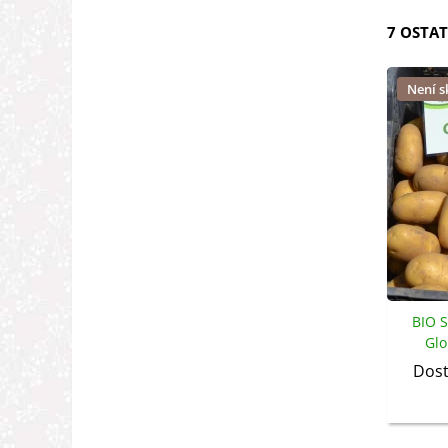
7 OSTAT
Není 
BIO 
Glo
tuberos
Dost