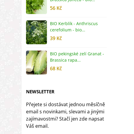
56 Kč
5
BIO Kerblík - Anthriscus
B
cerefolium - bio...
O
39 Kč
5
BIO pekingské zelí Granat -
B
Brassica rapa...
r
68 Kč
8
NEWSLETTER
Přejete si dostávat jednou měsíčně
email s novinkami, slevami a jinými
zajímavostmi? Stačí jen zde napsat
Váš email.