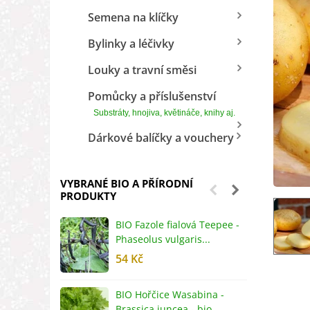
Semena na klíčky
Bylinky a léčivky
Louky a travní směsi
Pomůcky a příslušenství
Substráty, hnojiva, květináče, knihy aj.
Dárkové balíčky a vouchery
VYBRANÉ BIO A PŘÍRODNÍ
PRODUKTY
BIO Fazole fialová Teepee -
B
Phaseolus vulgaris...
R
54 Kč
5
BIO Hořčice Wasabina -
B
Brassica juncea - bio...
v