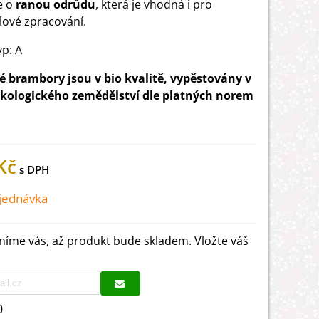
e o
ranou odrůdu
, která je vhodná i pro
ové zpracování.
yp: A
 brambory jsou v bio kvalitě, vypěstovány v
ekologického zemědělství dle platných norem
Kč
jednávka
íme vás, až produkt bude skladem. Vložte váš
0