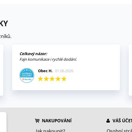
KY
níků.
Celkový názor:
Fajn komunikace i rychlé dodání.
Obec H.
01.06.2026
NAKUPOVÁNÍ
VÁŠ ÚČE
Jak nakoupit?
Osobní str