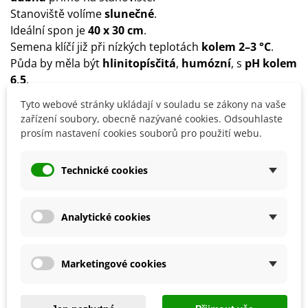
Stanoviště volíme
slunečné
.
Ideální spon je
40 x 30 cm
.
Semena klíčí již při nízkých teplotách
kolem 2–3 °C
.
Půda by měla být
hlinito
písčitá
,
humózní
, s
pH kolem
6,5
.
Hnojení
doporučujeme pouze v první polovině
Tyto webové stránky ukládají v souladu se zákony na vaše
vegetace pouze
tekutým organickým hnojivem
.
zařízení soubory, obecně nazývané cookies. Odsouhlaste
Tuřín vyžaduje
pravidelnou zálivku
, ale pozor na
prosím nastavení cookies souborů pro použití webu.
přílišné vysušení nebo naopak přelití.
Tuříny se sklízejí od září do listopadu a uchovávají se ve
Technické cookies
sklepě zasypané pískem nebo pilinami.
Analytické cookies
Detaily produktu
Marketingové cookies
SOUVISEJÍCÍ PRODUKTY