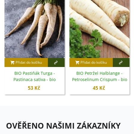
Přidat do košíku
Přidat do košíku
BIO Pastiňák Turga -
BIO Petržel Halblange -
Pastinaca sativa - bio
Petroselinum Crispum - bio
semena - 1 g
semena - 350 ks
53 Kč
45 Kč
OVĚŘENO NAŠIMI ZÁKAZNÍKY