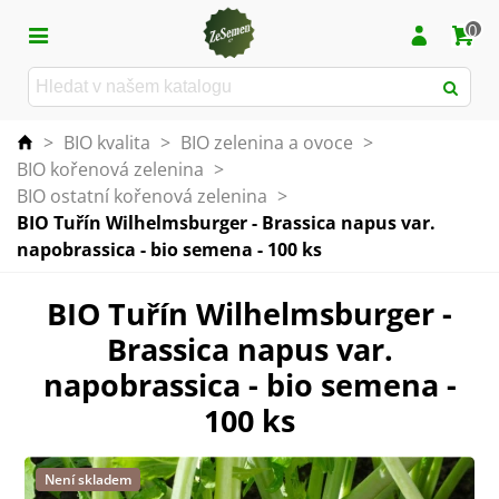
0
>
BIO kvalita
>
BIO zelenina a ovoce
>
BIO kořenová zelenina
>
BIO ostatní kořenová zelenina
>
BIO Tuřín Wilhelmsburger - Brassica napus var.
napobrassica - bio semena - 100 ks
BIO Tuřín Wilhelmsburger -
Brassica napus var.
napobrassica - bio semena -
100 ks
Není skladem