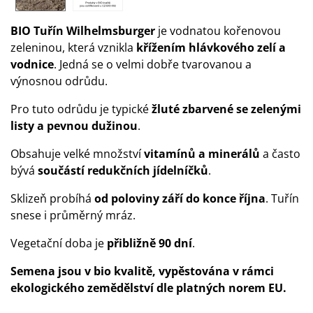
BIO Tuřín Wilhelmsburger
je vodnatou kořenovou
zeleninou, která vznikla
křížením hlávkového zelí a
vodnice
. Jedná se o velmi dobře tvarovanou a
výnosnou odrůdu.
Pro tuto odrůdu je typické
žluté zbarvené se zelenými
listy a pevnou dužinou
.
Obsahuje velké množství
vitamínů a minerálů
a často
bývá
součástí redukčních jídelníčků
.
Sklizeň probíhá
od poloviny září do konce října
. Tuřín
snese i průměrný mráz.
Vegetační doba je
přibližně 90 dní
.
Semena jsou v bio kvalitě, vypěstována v rámci
ekologického zemědělství dle platných norem EU.