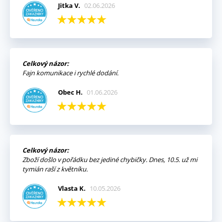
Jitka V.
02.06.2026
Celkový názor:
Fajn komunikace i rychlé dodání.
Obec H.
01.06.2026
Celkový názor:
Zboží došlo v pořádku bez jediné chybičky. Dnes, 10.5. už mi
tymián raší z květníku.
Vlasta K.
10.05.2026