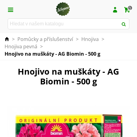
0
>
Pomůcky a příslušenství
>
Hnojiva
>
Hnojiva pevná
>
Hnojivo na muškáty - AG Biomin - 500 g
Hnojivo na muškáty - AG
Biomin - 500 g