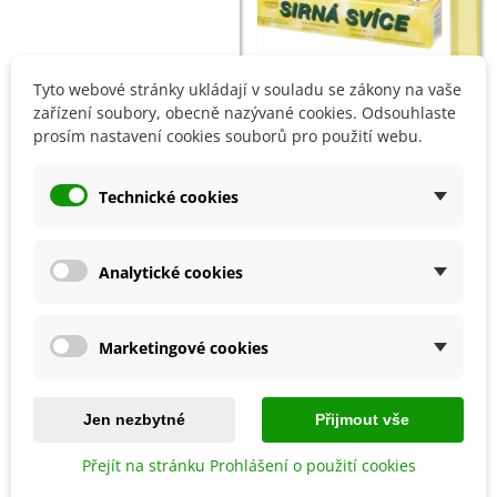
Tyto webové stránky ukládají v souladu se zákony na vaše
zařízení soubory, obecně nazývané cookies. Odsouhlaste
Přidat do košíku
Přidat do košíku
prosím nastavení cookies souborů pro použití webu.
Prořezávací pilka - 230 mm - 1
Sirná svíce - 25 cm - 1 ks
ks
Technické cookies
482 Kč
161 Kč
Analytické cookies
8 OSTATNÍ PRODUKTY ZE STEJNÉ KATEGORIE:
Marketingové cookies
Jen nezbytné
Přijmout vše
Přejít na stránku Prohlášení o použití cookies