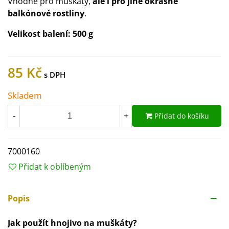
Vhodné pro muškáty,
ale i pro jiné okrasné
balkónové rostliny
.
Velikost balení: 500 g
85 Kč
Skladem
Přidat do košíku
-
+
7000160
Přidat k oblíbeným
Popis
Jak použít hnojivo na muškáty?