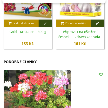
Přidat do košíku
Přidat do košíku
Gold - Kristalon - 500 g
Přípravek na ošetření
česneku - Zdravá zahrada -
10 g
183 Kč
161 Kč
PODOBNÉ ČLÁNKY