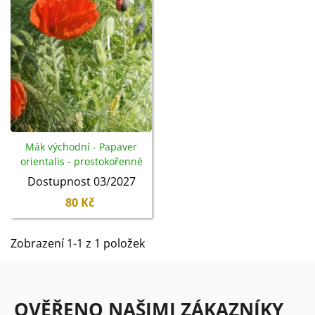
humus
. Kvetení probíhá v období
od května do
srpna
.
Mák východní - Papaver
orientalis - prostokořenné
sazenice - 1 ks
Dostupnost 03/2027
80 Kč
Zobrazení 1-1 z 1 položek
OVĚŘENO NAŠIMI ZÁKAZNÍKY