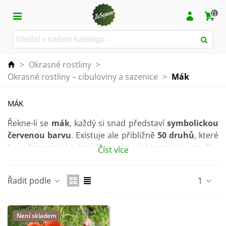
0
>
Okrasné rostliny
>
Okrasné rostliny – cibuloviny a sazenice
>
Mák
MÁK
Řekne-li se
mák
, každý si snad představí
symbolickou
červenou barvu
. Existuje ale přibližně
50 druhů
, které
lze pěstovat jako letničky nebo dokonce jako trvalky.
Číst více
Navíc můžete vybírat z různých barevných odstínů této
krásky.
Řadit podle
1
Rostlina potřebuje
slunné stanoviště
, ale snese i
polostín. Bez problémů snáší sucho. Máku se daří v
dobře propustné, výživné půdě. která je
bohatá o
Není skladem