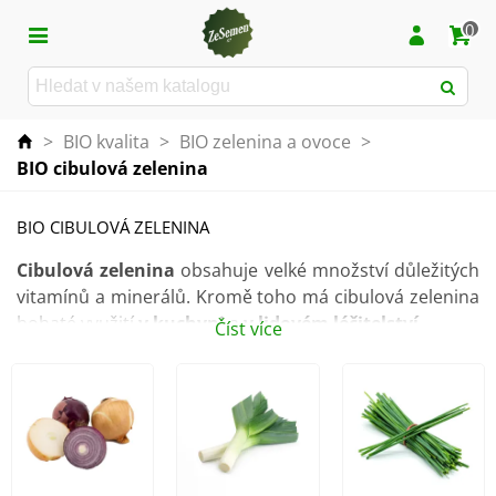
0
>
BIO kvalita
>
BIO zelenina a ovoce
>
BIO cibulová zelenina
BIO CIBULOVÁ ZELENINA
Cibulová zelenina
obsahuje velké množství důležitých
vitamínů a minerálů. Kromě toho má cibulová zelenina
bohaté využití
v kuchyni
a
v lidovém léčitelství
.
Číst více
V nabídce máme
cibulky
a
semena
, která pochází z
ekologického zemědělství, tudíž
nejsou nijak
chemicky ošetřena
.