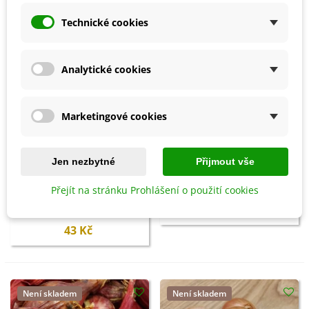
Není skladem
Technické cookies
Analytické cookies
Marketingové cookies
Jen nezbytné
Přijmout vše
Přidat do košíku
BIO Pažitka - Allium
Přejít na stránku Prohlášení o použití cookies
schoenoprasum L. - bio
BIO Cibule jarní Bílý
semena - 200 ks
58 Kč
Lisabon - Allium cepa - bio
semena - 100 ks
43 Kč
Není skladem
Není skladem