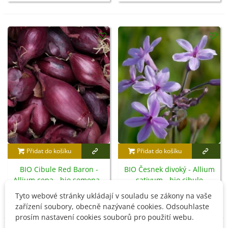
Přidat do košíku
Přidat do košíku
BIO Cibule Red Baron -
BIO Česnek divoký - Allium
Allium cepa - bio semena -
sativum - bio cibule
100 ks
česneku - 1 ks
54 Kč
86 Kč
Tyto webové stránky ukládají v souladu se zákony na vaše
zařízení soubory, obecně nazývané cookies. Odsouhlaste
prosím nastavení cookies souborů pro použití webu.