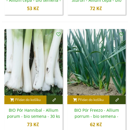
- Allium cepa - bio semena -
Sturon - Allium cepa - bio
100 ks
semena - 500 ks
53 Kč
72 Kč
Přidat do košíku
Přidat do košíku
BIO Pór Hannibal - Allium
BIO Pór Freezo - Allium
porum - bio semena - 30 ks
porrum - bio semena -
100 ks
73 Kč
62 Kč