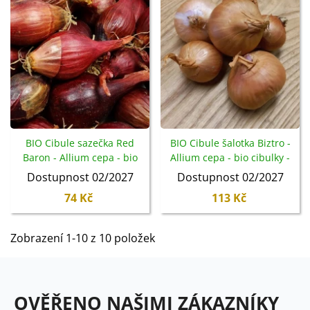
BIO Cibule sazečka Red
BIO Cibule šalotka Biztro -
Baron - Allium cepa - bio
Allium cepa - bio cibulky -
cibulky - 150 g
150 g
Dostupnost 02/2027
Dostupnost 02/2027
74 Kč
113 Kč
Zobrazení 1-10 z 10 položek
OVĚŘENO NAŠIMI ZÁKAZNÍKY