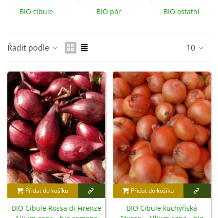
BIO cibule
BIO pór
BIO ostatní
cibulová zelenina
Řadit podle
10
Přidat do košíku
Přidat do košíku
BIO Cibule Rossa di Firenze
BIO Cibule kuchyňská