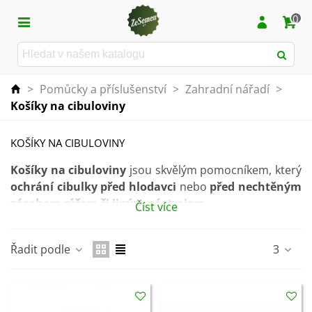
0
>
Pomůcky a příslušenství
>
Zahradní nářadí
>
Košíky na cibuloviny
KOŠÍKY NA CIBULOVINY
Košíky na cibuloviny
jsou skvělým pomocníkem, který
ochrání cibulky před hlodavci
nebo
před nechtěným
zásahem rýčem či jiným nástrojem
.
Číst více
V této kategorii naleznete dva druhy košíků, které se liší
svou velikostí.
Řadit podle
3