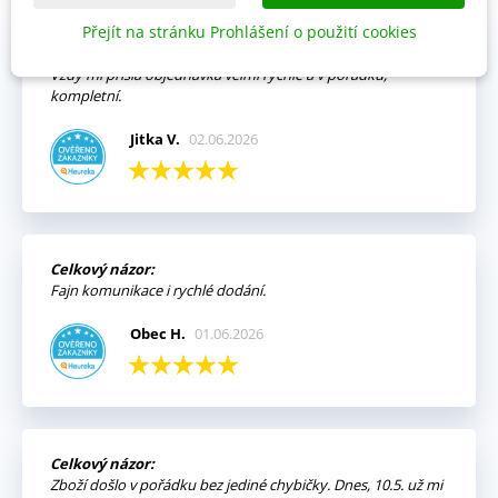
Přejít na stránku Prohlášení o použití cookies
Výhody:
Vždy mi přišla objednávka velmi rychle a v pořádku,
kompletní.
Jitka V.
02.06.2026
Celkový názor:
Fajn komunikace i rychlé dodání.
Obec H.
01.06.2026
Celkový názor:
Zboží došlo v pořádku bez jediné chybičky. Dnes, 10.5. už mi