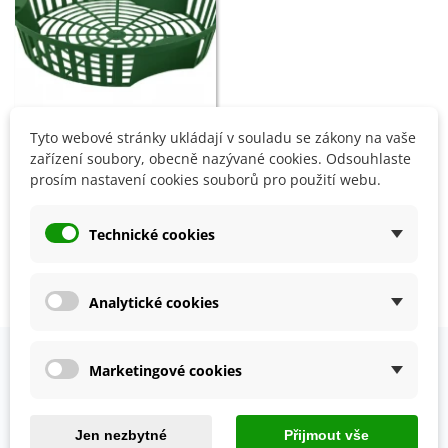
Tyto webové stránky ukládají v souladu se zákony na vaše
Přidat do košíku
zařízení soubory, obecně nazývané cookies. Odsouhlaste
prosím nastavení cookies souborů pro použití webu.
Košík na cibuloviny
stohovatelný - 26 cm - 1 ks
Technické cookies
24 Kč
Zobrazení 1-3 z 3 položek
Analytické cookies
Marketingové cookies
OVĚŘENO NAŠIMI ZÁKAZNÍKY
Prohlédněte si vybraná hodnocení našich zákazníků.
Jen nezbytné
Přijmout vše