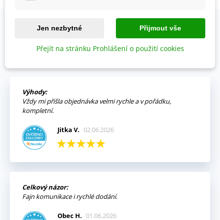
Jen nezbytné
Přijmout vše
OVĚŘENO NAŠIMI ZÁKAZNÍKY
Přejít na stránku Prohlášení o použití cookies
Prohlédněte si vybraná hodnocení našich zákazníků.
Výhody:
Vždy mi přišla objednávka velmi rychle a v pořádku,
kompletní.
Jitka V.
02.06.2026
Celkový názor:
Fajn komunikace i rychlé dodání.
Obec H.
01.06.2026