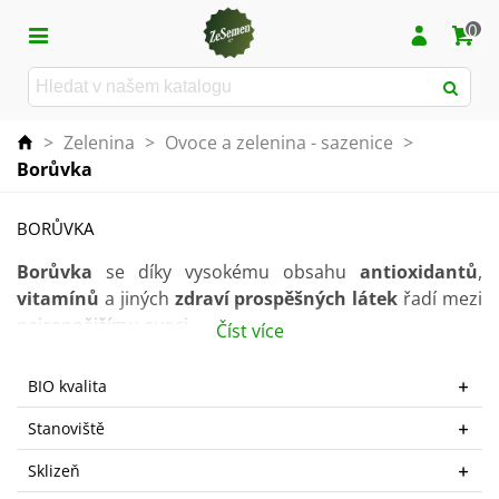
0
>
Zelenina
>
Ovoce a zelenina - sazenice
>
Borůvka
BORŮVKA
Borůvka
se díky vysokému obsahu
antioxidantů
,
vitamínů
a jiných
zdraví prospěšných látek
řadí mezi
nejcennějšímu ovoci.
Číst více
V této nabídce naleznete čerstvé sazenice borůvek!
BIO kvalita
Jedná se však pouze o
sezónní nabídku
.
Stanoviště
Sklizeň