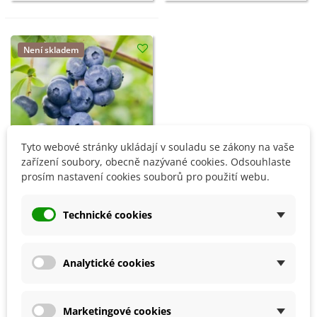
Není skladem
Tyto webové stránky ukládají v souladu se zákony na vaše
zařízení soubory, obecně nazývané cookies. Odsouhlaste
prosím nastavení cookies souborů pro použití webu.
Borůvka kanadská -
Technické cookies
Vaccinium corymbosum -
sazenice - 1 ks
Dostupnost 03/2027
Analytické cookies
118 Kč
Zobrazení 1-3 z 3 položek
Marketingové cookies