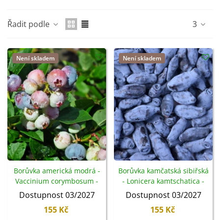
Řadit podle
3
Není skladem
Není skladem
Borůvka americká modrá -
Borůvka kamčatská sibiřská
Vaccinium corymbosum -
- Lonicera kamtschatica -
prostokořenné sazenice -
sazenice - 1 ks
Dostupnost 03/2027
Dostupnost 03/2027
1 ks
155 Kč
155 Kč