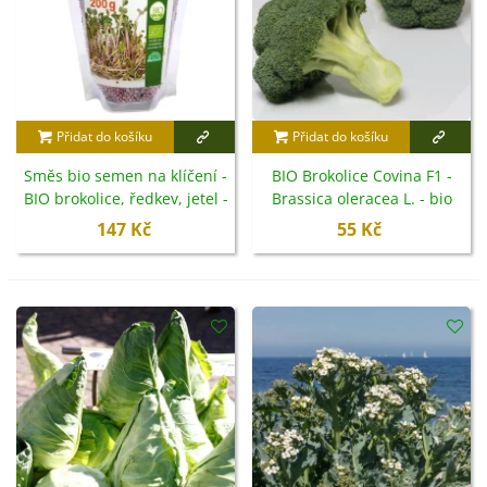
Přidat do košíku
Přidat do košíku
Směs bio semen na klíčení -
BIO Brokolice Covina F1 -
BIO brokolice, ředkev, jetel -
Brassica oleracea L. - bio
200 g
semena - 20 ks
147 Kč
55 Kč