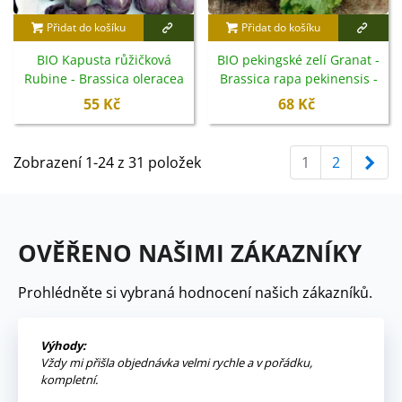
Přidat do košíku
Přidat do košíku
BIO Kapusta růžičková
BIO pekingské zelí Granat -
Rubine - Brassica oleracea
Brassica rapa pekinensis -
var. gemmifera - bio
bio semena - 100 ks
55 Kč
68 Kč
semena - 40 ks
Dal
Zobrazení 1-24 z 31 položek
1
2
OVĚŘENO NAŠIMI ZÁKAZNÍKY
Prohlédněte si vybraná hodnocení našich zákazníků.
Výhody:
Vždy mi přišla objednávka velmi rychle a v pořádku,
kompletní.