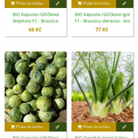
Přidat do košíku
Přidat do košíku
BIO Kapusta růžičková
BIO Kapusta růžičková Igor
Neptuno F1 - Brassica
F1 - Brassica oleracea - bio
oleracea - bio semena -
semena - 20 ks
68 Kč
77 Kč
20 ks
Přidat do košíku
Přidat do košíku
BIO Kapusta růžičková
BIO Fenykl bulvový Selma -