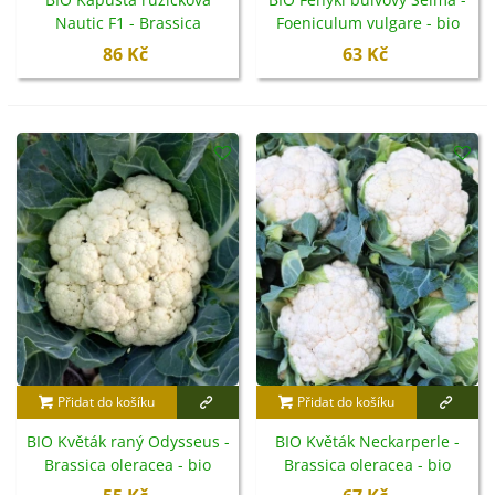
Nautic F1 - Brassica
Foeniculum vulgare - bio
oleracea - bio semena -
semena - 50 ks
86 Kč
63 Kč
20 ks
Přidat do košíku
Přidat do košíku
BIO Květák raný Odysseus -
BIO Květák Neckarperle -
Brassica oleracea - bio
Brassica oleracea - bio
semena - 20 ks
semena - 20 ks