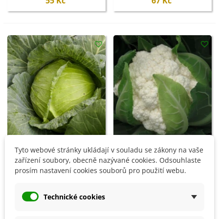
55 Kč
67 Kč
Tyto webové stránky ukládají v souladu se zákony na vaše
Přidat do košíku
Přidat do košíku
zařízení soubory, obecně nazývané cookies. Odsouhlaste
prosím nastavení cookies souborů pro použití webu.
BIO Zelí bílé Marner
BIO Květák Flamenco F1 -
Lagerweiß - Brassica
Brassica oleracea - bio
oleracea - bio semena -
semena - 15 ks
45 Kč
73 Kč
Technické cookies
25 ks