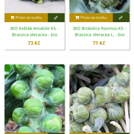
Přidat do košíku
Přidat do košíku
BIO Květák Amabile KS -
BIO Brokolice Rasmus KS -
Brassica oleracea - bio
Brassica oleracea L. - bio
semena - 20 ks
semena - 20 ks
73 Kč
71 Kč