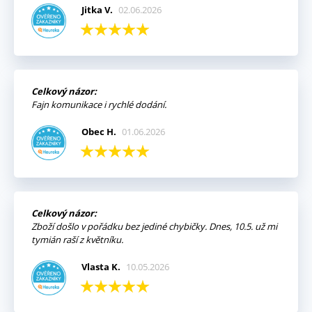
Jitka V.
02.06.2026
Celkový názor:
Fajn komunikace i rychlé dodání.
Obec H.
01.06.2026
Celkový názor:
Zboží došlo v pořádku bez jediné chybičky. Dnes, 10.5. už mi
tymián raší z květníku.
Vlasta K.
10.05.2026