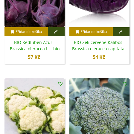
Přidat do košíku
Přidat do košíku
BIO Kedluben Azur -
BIO Zelí červené Kalibos -
Brassica oleracea L. - bio
Brassica oleracea capitata -
semena - 50 ks
bio semena - 30 ks
57 Kč
54 Kč