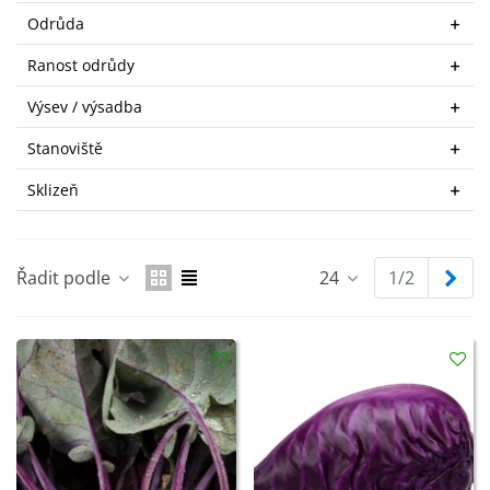
Odrůda
Ranost odrůdy
Výsev / výsadba
Stanoviště
Sklizeň
Dal
Řadit podle
24
1/2