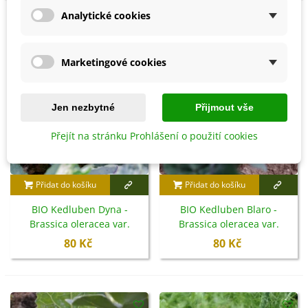
Analytické cookies
Marketingové cookies
Jen nezbytné
Přijmout vše
Přejít na stránku Prohlášení o použití cookies
Přidat do košíku
Přidat do košíku
BIO Kedluben Dyna -
BIO Kedluben Blaro -
Brassica oleracea var.
Brassica oleracea var.
gongylodes - bio semena -
gongylodes - bio semena -
80 Kč
80 Kč
50 ks
50 ks