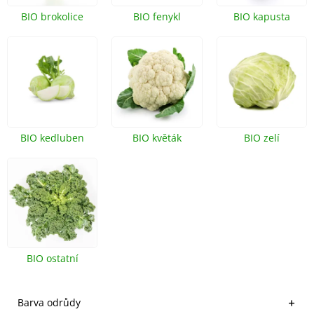
BIO brokolice
BIO fenykl
BIO kapusta
BIO kedluben
BIO květák
BIO zelí
BIO ostatní
košťálová zelenina
Barva odrůdy