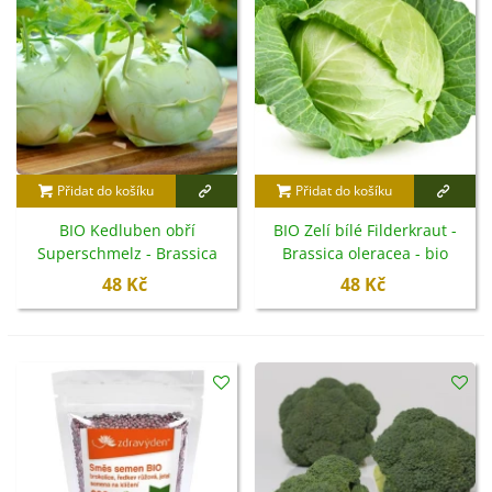
Přidat do košíku
Přidat do košíku
BIO Kedluben obří
BIO Zelí bílé Filderkraut -
Superschmelz - Brassica
Brassica oleracea - bio
oleracea - bio semena -
semena - 50 ks
48 Kč
48 Kč
50 ks