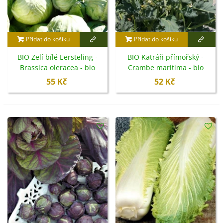
Přidat do košíku
Přidat do košíku
BIO Zelí bílé Eersteling -
BIO Katráň přímořský -
Brassica oleracea - bio
Crambe maritima - bio
semena - 20 ks
semena - 4 ks
55 Kč
52 Kč