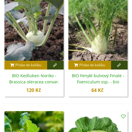
Přidat do košíku
Přidat do košíku
BIO Kedluben Noriko -
BIO Fenykl bulvový Finale -
Brassica oleracea convar.
Foeniculum ssp. - bio
gongylodes - bio semena -
semena - 50 ks
120 Kč
64 Kč
80 ks