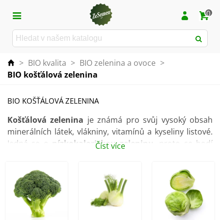
0
>
BIO kvalita
>
BIO zelenina a ovoce
>
BIO košťálová zelenina
BIO KOŠŤÁLOVÁ ZELENINA
Košťálová zelenina
je známá pro svůj vysoký obsah
minerálních látek, vlákniny, vitamínů a kyseliny listové.
Jedná se o
nízkokalorickou zeleninu
, proto se hodí
Číst více
při držení jakýchkoliv diet.
V naší nabídce naleznete semena kedluben, zelí,
fenyklu, květáku a kadeřávku a to vše v BIO kvalitě.
Košťálová zelenina vyžaduje
půdu bohatou na živiny
,
proto doporučujeme použít
biologická hnojiva
.