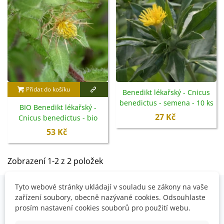
Přidat do košíku
Benedikt lékařský - Cnicus
benedictus - semena - 10 ks
BIO Benedikt lékařský -
27 Kč
Cnicus benedictus - bio
semena - 10 ks
53 Kč
Zobrazení 1-2 z 2 položek
Tyto webové stránky ukládají v souladu se zákony na vaše
zařízení soubory, obecně nazývané cookies. Odsouhlaste
OVĚŘENO NAŠIMI ZÁKAZNÍKY
prosím nastavení cookies souborů pro použití webu.