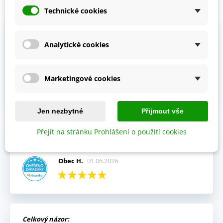
Prohlédněte si vybraná hodnocení našich zákazníků.
Technické cookies
Výhody:
Analytické cookies
Vždy mi přišla objednávka velmi rychle a v pořádku,
kompletní.
Jitka V.
02.06.2026
Marketingové cookies
Jen nezbytné
Přijmout vše
Přejít na stránku Prohlášení o použití cookies
Celkový názor:
Fajn komunikace i rychlé dodání.
Obec H.
01.06.2026
Celkový názor: