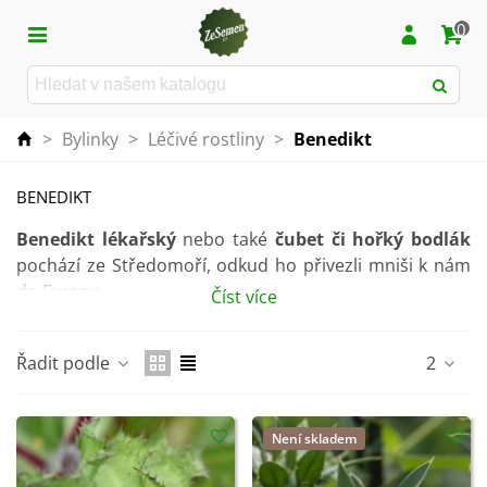
0
>
Bylinky
>
Léčivé rostliny
>
Benedikt
BENEDIKT
Benedikt lékařský
nebo také
čubet či hořký bodlák
pochází ze Středomoří, odkud ho přivezli mniši k nám
do Evropy.
Číst více
Tento léčivý bodlák kvete
v červnu a červenci
. Jeho
zajímavé květy mají žlutou barvu.
Řadit podle
2
Sklízí se nať
, která se poté suší. Konzumuje se ve
formě výluhu, který má
pozitivní vliv při problémech s
Není skladem
trávením
.