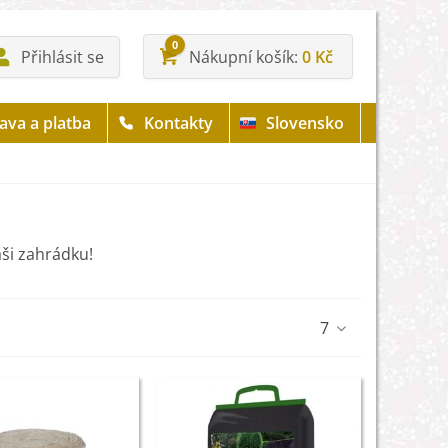
0
Přihlásit se
Nákupní košík
0 Kč
ava a platba
Kontakty
Slovensko
aši zahrádku!
7