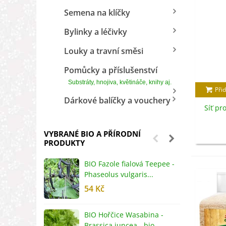
Semena na klíčky
Bylinky a léčivky
Louky a travní směsi
Pomůcky a příslušenství
Substráty, hnojiva, květináče, knihy aj.
Přid
Dárkové balíčky a vouchery
Síť pr
VYBRANÉ BIO A PŘÍRODNÍ
PRODUKTY
BIO Fazole fialová Teepee -
B
Phaseolus vulgaris...
R
54 Kč
5
BIO Hořčice Wasabina -
B
Brassica juncea - bio...
v