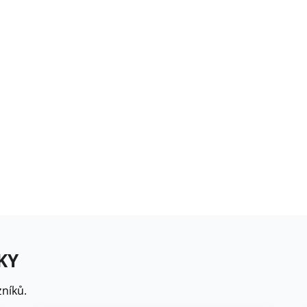
rézie růžová - Freesia -
ibuloviny - 3 ks
6 Kč
loxiníe Mont Blanc -
inningia - cibuloviny -...
8 Kč
omněnka alpská modrá -
yosotis alpestris -...
9 Kč
KY
níků.