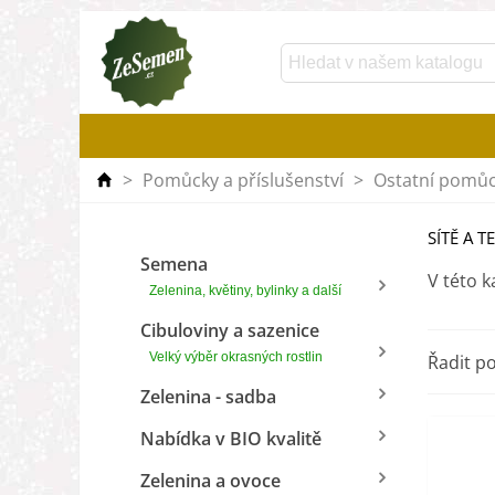
>
Pomůcky a příslušenství
>
Ostatní pomůc
SÍTĚ A T
Semena
V této k
Zelenina, květiny, bylinky a další
Cibuloviny a sazenice
Velký výběr okrasných rostlin
Řadit p
Zelenina - sadba
Nabídka v BIO kvalitě
Zelenina a ovoce