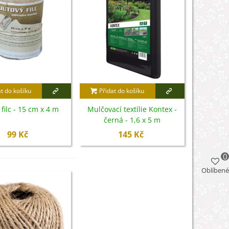
at do košíku
Přidat do košíku
 filc - 15 cm x 4 m
Mulčovací textílie Kontex -
černá - 1,6 x 5 m
99 Kč
145 Kč
0
Oblíbené