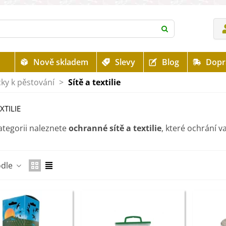
Nově skladem
Slevy
Blog
Dopr
ky k pěstování
>
Sítě a textilie
EXTILIE
ategorii naleznete
ochranné sítě a textilie
, které ochrání v
Číst více
odle