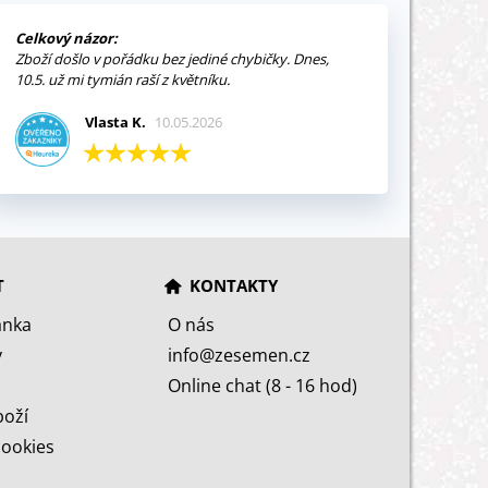
Celkový názor:
Zboží došlo v pořádku bez jediné chybičky. Dnes,
10.5. už mi tymián raší z květníku.
Vlasta K.
10.05.2026
T
KONTAKTY
ánka
O nás
y
info@zesemen.cz
Online chat (8 - 16 hod)
boží
cookies