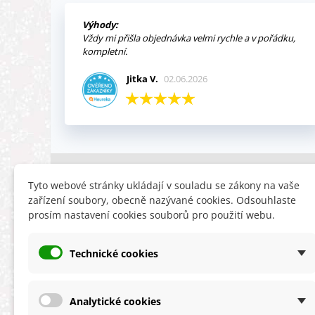
Výhody:
Vždy mi přišla objednávka velmi rychle a v pořádku,
kompletní.
Jitka V.
02.06.2026
INFORMACE
HLEDÁTE
Tyto webové stránky ukládají v souladu se zákony na vaše
zařízení soubory, obecně nazývané cookies. Odsouhlaste
Obchodní podmínky
Slevy
prosím nastavení cookies souborů pro použití webu.
Reklamační řád
Novinky
Ochrana osobních údajů
Nyní doporuču
Technické cookies
Cookies
Mapa stránek
ÚKZÚZ info a odkazy
Analytické cookies