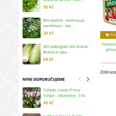
56 Kč
5
BIO Kerblík - Anthriscus
B
cerefolium - bio...
O
39 Kč
5
Přid
Foresti
BIO pekingské zelí Granat -
B
příro
Brassica rapa...
r
68 Kč
8
Zobraze
NYNÍ DOPORUČUJEME
Tulipán Candy Prince -
J
Tulipa - cibuloviny - 3 ks
r
49 Kč
2