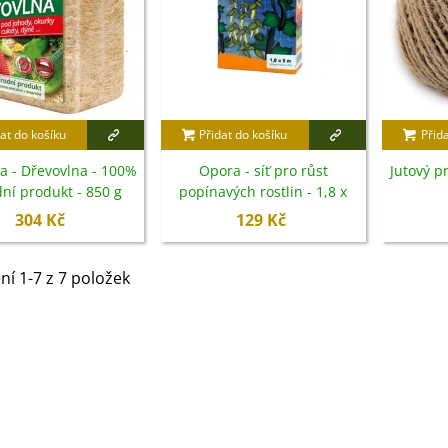
3 Kč
IO Bazalka pravá červená -
cimum basilicum -...
6 Kč
at do košíku
Přidat do košíku
Přid
na - Dřevovlna - 100%
Opora - síť pro růst
Jutový p
IO Stévie sladká - Stevia
dní produkt - 850 g
popínavých rostlin - 1,8 x
ebaudiana - bio...
5 m
304 Kč
129 Kč
4 Kč
ní 1-7 z 7 položek
etel zvrácený - Trifolium
esupinatum - semena...
7 Kč