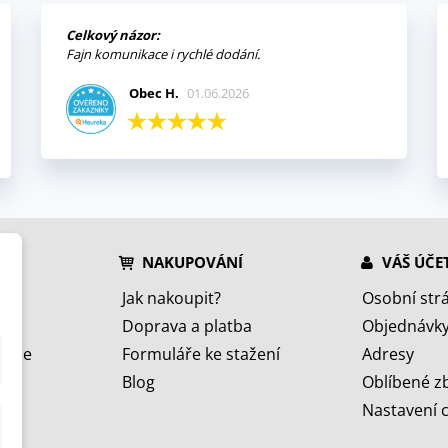
Celkový názor:
Fajn komunikace i rychlé dodání.
Obec H.
01.06.2026
NAKUPOVÁNÍ
VÁŠ ÚČE
Jak nakoupit?
Osobní str
Doprava a platba
Objednávk
jeme
Formuláře ke stažení
Adresy
Blog
Oblíbené z
Nastavení 