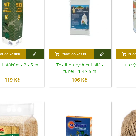
at do košíku
Přidat do košíku
Přid
oti ptákům - 2 x 5 m
Textilie k rychlení bílá -
Jutový
tunel - 1,4 x 5 m
119 Kč
106 Kč
IO Ředkev bílá Laurin -
aphanus sativus - bio...
4 Kč
IO Mangold duhový - Beta
ulgaris - bio semena...