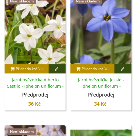
Není skladem
Není skladem
Přidat do košíku
Přidat do košíku
Jarní hvězdička Alberto
Jarní hvězdička Jessie -
Castilo - Ipheion uniflorum -
Ipheion uniflorum -
cibuloviny - 5 ks
cibuloviny - 5 ks
Předprodej
Předprodej
36 Kč
34 Kč
Není skladem