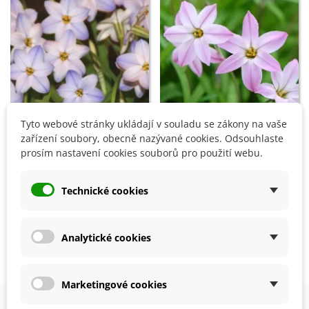
Tyto webové stránky ukládají v souladu se zákony na vaše
zařízení soubory, obecně nazývané cookies. Odsouhlaste
Přidat do košíku
Přidat do košíku
prosím nastavení cookies souborů pro použití webu.
Jarní hvězdička Rolf Fiedler
Jarní hvězdička Charlotte
- Ipheion uniflorum -
Bishop - Ipheion uniflorum -
Technické cookies
cibuloviny - 5 ks
cibulky ifejonu - 5 ks
Předprodej
36 Kč
34 Kč
Analytické cookies
Zobrazení 1-4 z 4 položek
Marketingové cookies