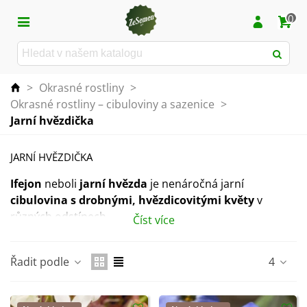
0
>
Okrasné rostliny
>
Okrasné rostliny – cibuloviny a sazenice
>
Jarní hvězdička
JARNÍ HVĚZDIČKA
Ifejon
neboli
jarní hvězda
je nenáročná jarní
cibulovina s drobnými, hvězdicovitými květy
v
různých odstínech.
Číst více
Pochází z Argentiny a v našich podmínkách
je plně
mrazuvzdorná.
Řadit podle
4
Skvěle se hodí
do skalek a trvalkových záhonů
, kde
vytváří voňavý, hustý porost.