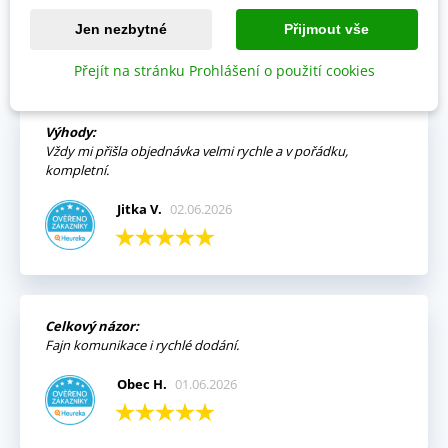
OVĚŘENO NAŠIMI ZÁKAZNÍKY
Jen nezbytné
Přijmout vše
Přejít na stránku Prohlášení o použití cookies
Prohlédněte si vybraná hodnocení našich zákazníků.
Výhody:
Vždy mi přišla objednávka velmi rychle a v pořádku,
kompletní.
Jitka V.
02.06.2026
Celkový názor:
Fajn komunikace i rychlé dodání.
Obec H.
01.06.2026