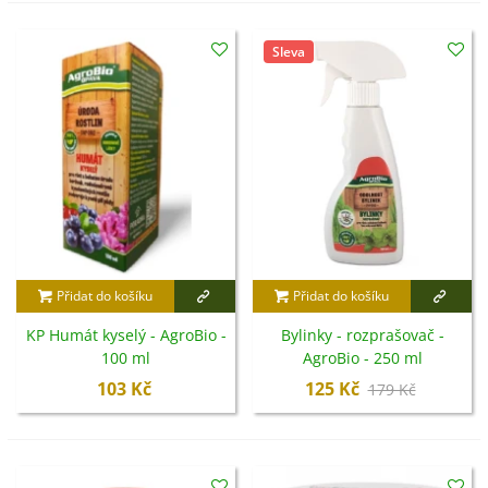
Sleva
Přidat do košíku
Přidat do košíku
KP Humát kyselý - AgroBio -
Bylinky - rozprašovač -
100 ml
AgroBio - 250 ml
103 Kč
125 Kč
179 Kč