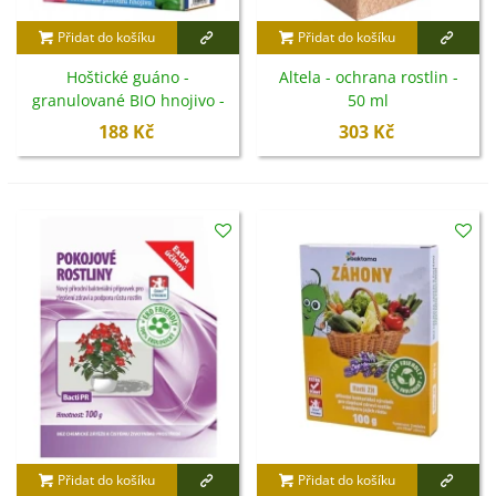
Přidat do košíku
Přidat do košíku
Hoštické guáno -
Altela - ochrana rostlin -
granulované BIO hnojivo -
50 ml
1 kg
188 Kč
303 Kč
Přidat do košíku
Přidat do košíku