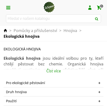
0
>
Pomůcky a příslušenství
>
Hnojiva
>
Ekologická hnojiva
EKOLOGICKÁ HNOJIVA
Ekologická hnojiva
jsou ideální volbou pro ty, kteří
chtějí pěstovat bez chemie. Organická hnojiva
umožňují rostlinám mnohem
efektivnější růst při
Číst více
menší spotřebě energie
.
Pro ekologické pěstování
V této kategorii naleznete
čistě přírodní přípravky
,
které jsou povoleny pro pěstování
v ekologickém
Druh hnojiva
zemědělství
.
Použití