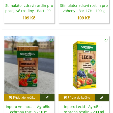
Stimulátor zdraví rostlin pro
Stimulátor zdraví rostlin pro
pokojové rostliny - Bacti PR -
záhony - Bacti ZH - 100 g
100 g
109 Kč
109 Kč
Přidat do košíku
Přidat do košíku
Inporo Aminocat - AgroBio -
Inporo Lecid - AgroBio -
ochrana rostlin - 10 ml
ochrana rostlin - 200 ml