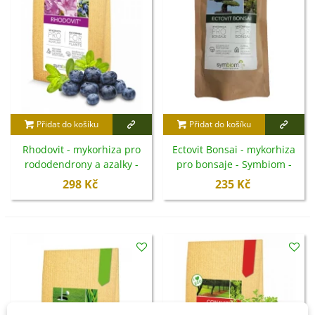
Přidat do košíku
Přidat do košíku
Rhodovit - mykorhiza pro
Ectovit Bonsai - mykorhiza
rododendrony a azalky -
pro bonsaje - Symbiom -
Symbiom - 100 g
100 g
298 Kč
235 Kč