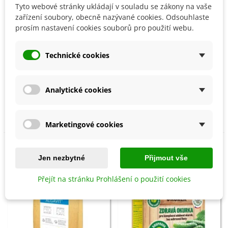
Tyto webové stránky ukládají v souladu se zákony na vaše
zařízení soubory, obecně nazývané cookies. Odsouhlaste
prosím nastavení cookies souborů pro použití webu.
Technické cookies
Přidat do košíku
Přidat do košíku
Turfcomp - mykorhiza pro
Conavit - přírodní hnojivo
Analytické cookies
trávník - Symbiom - 3 kg
pro rostliny - Symbiom -
150 g
722 Kč
225 Kč
Marketingové cookies
Sleva
Jen nezbytné
Přijmout vše
Přejít na stránku Prohlášení o použití cookies