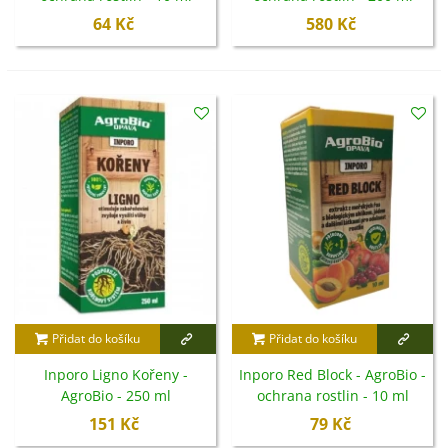
64 Kč
580 Kč
Přidat do košíku
Přidat do košíku
Inporo Ligno Kořeny -
Inporo Red Block - AgroBio -
AgroBio - 250 ml
ochrana rostlin - 10 ml
151 Kč
79 Kč