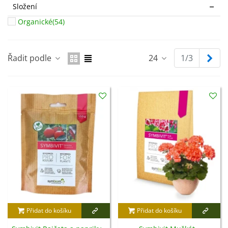
Složení
Organické
(54)
Dal
Řadit podle
24
1/3
Přidat do košíku
Přidat do košíku