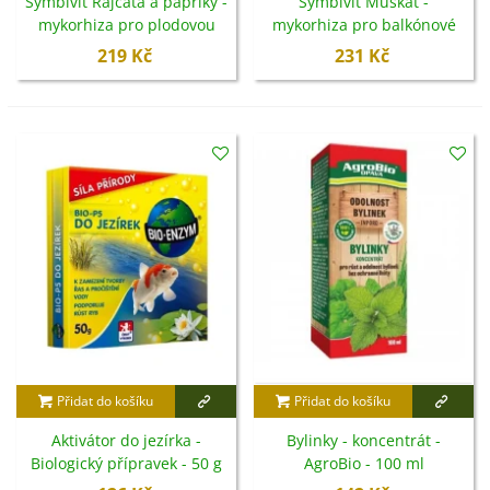
Symbivit Rajčata a papriky -
Symbivit Muškát -
mykorhiza pro plodovou
mykorhiza pro balkónové
zeleninu - Symbiom - 150 g
květiny - Symbiom - 150 g
219 Kč
231 Kč
Přidat do košíku
Přidat do košíku
Aktivátor do jezírka -
Bylinky - koncentrát -
Biologický přípravek - 50 g
AgroBio - 100 ml