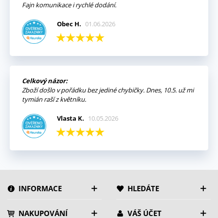
Fajn komunikace i rychlé dodání.
Obec H.
01.06.2026
Celkový názor:
Zboží došlo v pořádku bez jediné chybičky. Dnes, 10.5. už mi
tymián raší z květníku.
Vlasta K.
10.05.2026
INFORMACE
HLEDÁTE
NAKUPOVÁNÍ
VÁŠ ÚČET