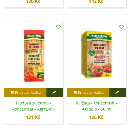
126 Kč
142 Kč
Přidat do košíku
Přidat do košíku
Plodová zelenina -
Rajčata - koncentrát -
koncentrát - AgroBio -
AgroBio - 50 ml
100 ml
121 Kč
126 Kč