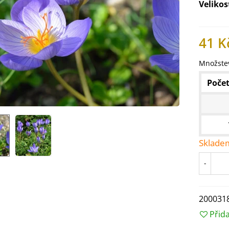
Velikos
41 K
Množstev
Počet
Sklade
-
IO Ředkev bílá Laurin -
aphanus sativus - bio...
4 Kč
200031
Přid
IO Mangold duhový - Beta
ulgaris - bio semena...