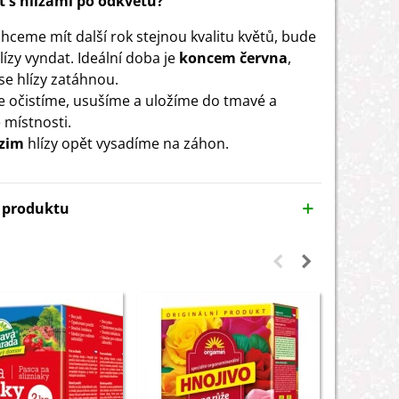
t s hlízami po odkvětu?
hceme mít další rok stejnou kvalitu květů, bude
lízy vyndat. Ideální doba je
koncem června
,
 se hlízy zatáhnou.
e očistíme, usušíme a uložíme do tmavé a
 místnosti.
zim
hlízy opět vysadíme na záhon.
y produktu