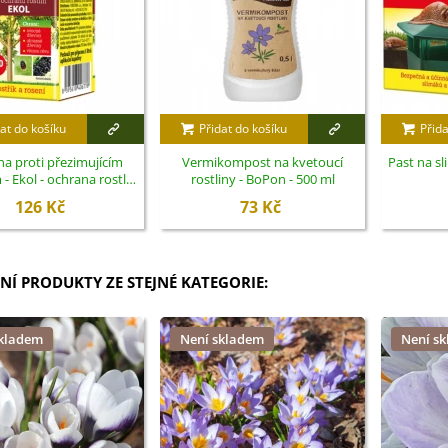
at do košíku
Přidat do košíku
Přida
a proti přezimujícím
Vermikompost na kvetoucí
Past na sl
 Ekol - ochrana rostlin
rostliny - BoPon - 500 ml
- 100 ml
126 Kč
73 Kč
NÍ PRODUKTY ZE STEJNÉ KATEGORIE:
skladem
Není skladem
Není s