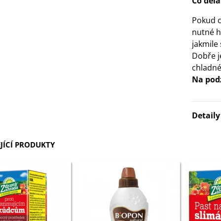
Co děla
Pokud c
nutné h
jakmile
Dobře j
chladné
Na pod
Detail
JÍCÍ PRODUKTY