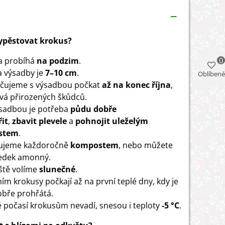
vypěstovat krokus?
a probíhá
na podzim
.
0
 výsadby je
7–10 cm
.
Oblíbené
čujeme s výsadbou počkat
až na konec října
,
vá přirozených škůdců.
sadbou je potřeba
půdu dobře
it
,
zbavit plevele
a
pohnojit uleželým
stem
.
jujeme každoročně
kompostem
, nebo můžete
ledek amonný.
ště volíme
slunečné
.
ním krokusy počkají až na první teplé dny, kdy je
bře prohřátá.
 počasí krokusům nevadí, snesou i teploty
-5 °C
.