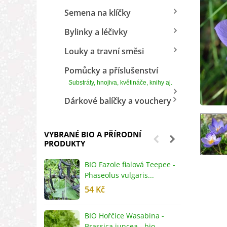
Semena na klíčky
Bylinky a léčivky
Louky a travní směsi
Pomůcky a příslušenství
Substráty, hnojiva, květináče, knihy aj.
Dárkové balíčky a vouchery
VYBRANÉ BIO A PŘÍRODNÍ
PRODUKTY
BIO Fazole fialová Teepee -
B
Phaseolus vulgaris...
R
54 Kč
5
BIO Hořčice Wasabina -
B
Brassica juncea - bio...
v