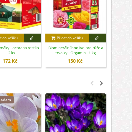
t do košíku
Přidat do košíku
Přidat
imáky - ochrana rostlin
Biominerální hnojivo pro růže a
Nůžky na 
- 2 ks
trvalky - Orgamin - 1 kg
S
172 Kč
150 Kč
kladem