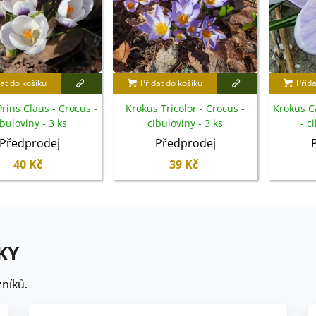
at do košíku
Přidat do košíku
Přida
rins Claus - Crocus -
Krokus Tricolor - Crocus -
Krokus C
ibuloviny - 3 ks
cibuloviny - 3 ks
- c
Předprodej
Předprodej
40 Kč
39 Kč
KY
níků.