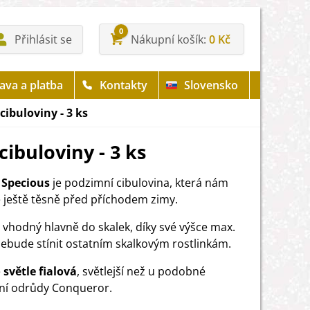
0
Přihlásit se
Nákupní košík
0 Kč
ava a platba
Kontakty
Slovensko
cibuloviny - 3 ks
cibuloviny - 3 ks
 Specious
je podzimní cibulovina, která nám
 ještě těsně před příchodem zimy.
ce vhodný hlavně do skalek, díky své výšce max.
ebude stínit ostatním skalkovým rostlinkám.
e
světle
fialová
, světlejší než u podobné
ní odrůdy Conqueror.