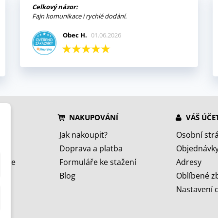
Celkový názor:
Fajn komunikace i rychlé dodání.
Obec H.
01.06.2026
NAKUPOVÁNÍ
VÁŠ ÚČE
Jak nakoupit?
Osobní str
Doprava a platba
Objednávk
jeme
Formuláře ke stažení
Adresy
Blog
Oblíbené z
Nastavení 