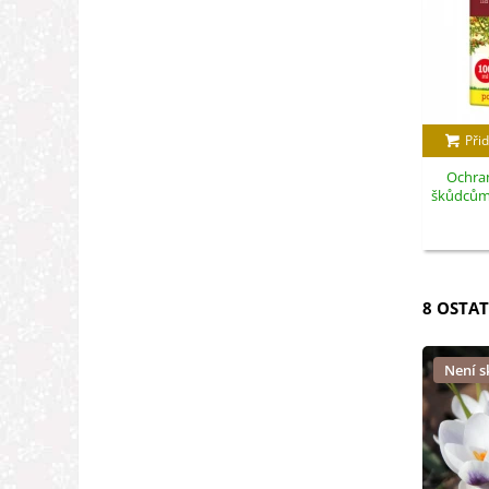
Přid
Ochran
škůdcům -
8 OSTAT
Není 