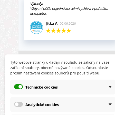
Výhody:
Vždy mi přišla objednávka velmi rychle a v pořádku,
kompletní.
Jitka V.
02.06.2026
INFORMACE
HLEDÁTE
Tyto webové stránky ukládají v souladu se zákony na vaše
zařízení soubory, obecně nazývané cookies. Odsouhlaste
Obchodní podmínky
Slevy
prosím nastavení cookies souborů pro použití webu.
Reklamační řád
Novinky
Ochrana osobních údajů
Nyní doporuču
Technické cookies
Cookies
Mapa stránek
ÚKZÚZ info a odkazy
Analytické cookies