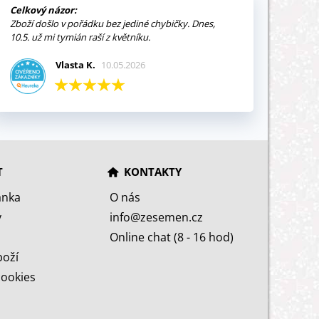
Celkový názor:
Zboží došlo v pořádku bez jediné chybičky. Dnes,
10.5. už mi tymián raší z květníku.
Vlasta K.
10.05.2026
T
KONTAKTY
ánka
O nás
y
info@zesemen.cz
Online chat (8 - 16 hod)
boží
cookies