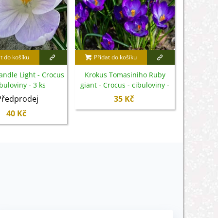
t do košíku
Přidat do košíku
Přidat
andle Light - Crocus
Krokus Tomasiniho Ruby
Krokus
ibuloviny - 3 ks
giant - Crocus - cibuloviny -
Crocus -
3 ks
Předprodej
35 Kč
40 Kč