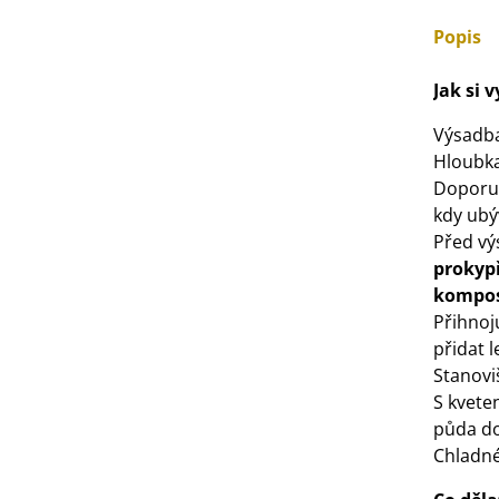
3 Kč
Popis
IO Bazalka pravá červená -
Jak si 
cimum basilicum -...
Výsadb
6 Kč
Hloubka
Doporu
IO Stévie sladká - Stevia
kdy ubý
ebaudiana - bio...
Před vý
4 Kč
prokypř
kompo
Přihno
přidat 
Stanovi
S kvete
půda do
Chladné