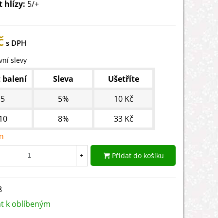
t hlízy:
5/+
č
ní slevy
 balení
Sleva
Ušetříte
5
5%
10 Kč
10
8%
33 Kč
m
Přidat do košíku
+
8
at k oblíbeným