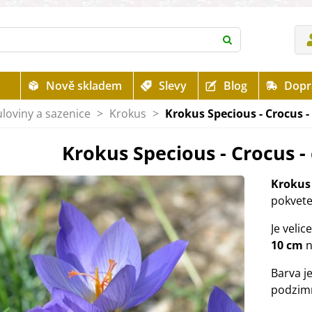
Nově skladem
Slevy
Blog
Dopr
uloviny a sazenice
>
Krokus
>
Krokus Specious - Crocus - 
Krokus Specious - Crocus - 
Krokus
pokvete
Je veli
10 cm
n
Barva j
podzim