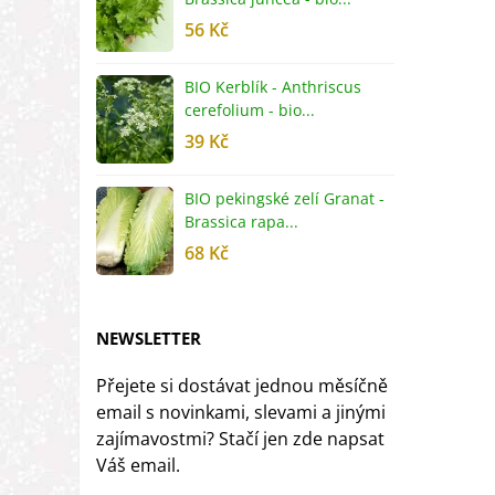
56 Kč
5
BIO Kerblík - Anthriscus
B
cerefolium - bio...
O
39 Kč
5
BIO pekingské zelí Granat -
B
Brassica rapa...
r
68 Kč
8
NEWSLETTER
Přejete si dostávat jednou měsíčně
email s novinkami, slevami a jinými
zajímavostmi? Stačí jen zde napsat
Váš email.