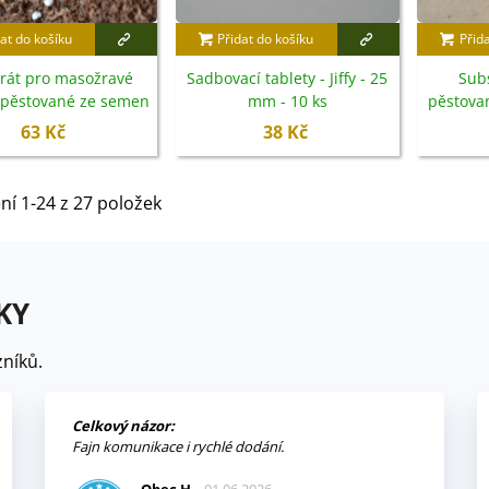
at do košíku
Přidat do košíku
Přid
rát pro masožravé
Sadbovací tablety - Jiffy - 25
Sub
y pěstované ze semen
mm - 10 ks
pěstova
- 100 g
63 Kč
38 Kč
ní 1-24 z 27 položek
KY
níků.
Celkový názor:
Fajn komunikace i rychlé dodání.