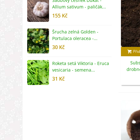
Sadbový česnek Dukát -
F
Allium sativum - paličák...
c
155 Kč
4
Šrucha zelná Golden -
G
Portulaca oleracea -...
S
30 Kč
5
Přid
Subs
Roketa setá Viktoria - Eruca
P
drobné
vesicaria - semena...
M
31 Kč
2