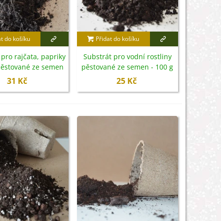
at do košíku
Přidat do košíku
 pro rajčata, papriky
Substrát pro vodní rostliny
 pěstované ze semen
pěstované ze semen - 100 g
- 200 g
31 Kč
25 Kč