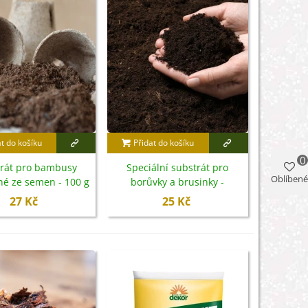
at do košíku
Přidat do košíku
0
rát pro bambusy
Speciální substrát pro
Oblíbené
né ze semen - 100 g
borůvky a brusinky -
substrát - 100 g
27 Kč
25 Kč