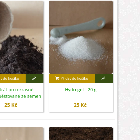
at do košíku
Přidat do košíku
trát pro okrasné
Hydrogel - 20 g
 pěstované ze semen
- 100 g
25 Kč
25 Kč