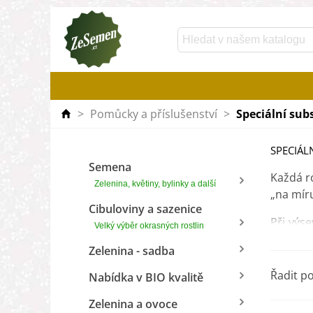
>
Pomůcky a příslušenství
>
Speciální sub
SPECIÁL
Semena
Každá r
Zelenina, květiny, bylinky a další
„na mír
Cibuloviny a sazenice
Při výs
Velký výběr okrasných rostlin
jsou
při
Zelenina - sadba
V nabíd
Řadit p
Nabídka v BIO kvalitě
Zelenina a ovoce