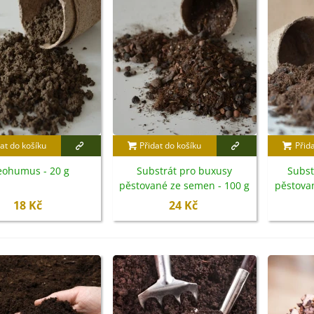
3 Kč
IO Bazalka pravá červená -
cimum basilicum -...
6 Kč
IO Stévie sladká - Stevia
ebaudiana - bio...
at do košíku
Přidat do košíku
Přid
4 Kč
ohumus - 20 g
Substrát pro buxusy
Subst
pěstované ze semen - 100 g
pěstova
18 Kč
24 Kč
etel zvrácený - Trifolium
esupinatum - semena...
7 Kč