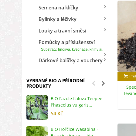
Semena na klíčky
Bylinky a léčivky
Louky a travní směsi
Pomůcky a příslušenství
Substráty, hnojiva, květináče, knihy aj.
Dárkové balíčky a vouchery
Přid
VYBRANÉ BIO A PŘÍRODNÍ
PRODUKTY
Spec
levan
BIO Fazole fialová Teepee -
B
s
Phaseolus vulgaris...
R
54 Kč
5
BIO Hořčice Wasabina -
B
Brassica juncea - bio...
v