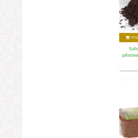
Přid
Subs
pěstova