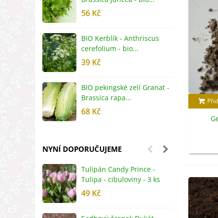
56 Kč
5
BIO Kerblík - Anthriscus
B
cerefolium - bio...
O
39 Kč
5
BIO pekingské zelí Granat -
B
Brassica rapa...
r
Přid
68 Kč
8
Ge
NYNÍ DOPORUČUJEME
Tulipán Candy Prince -
J
Tulipa - cibuloviny - 3 ks
r
49 Kč
2