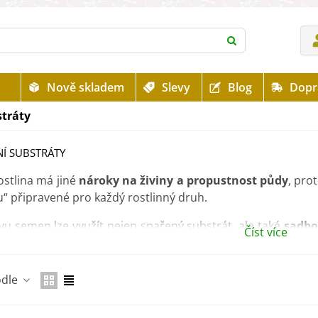
Nově skladem
Slevy
Blog
Dopr
stráty
NÍ SUBSTRÁTY
ostlina má jiné
nároky na živiny a propustnost půdy
, pro
u“ připravené pro každý rostlinný druh.
evu semen lze využít nejen spařený substrát, ale také
sadbo
Číst více
pravené rovnou k použití
.
ce naleznete také
hydrogel
nebo
perlit
, který
pomáhá ke s
odle