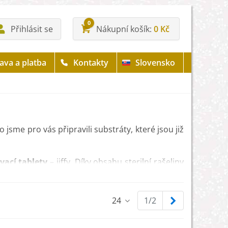
0
Přihlásit se
Nákupní košík
0 Kč
ava a platba
Kontakty
Slovensko
to jsme pro vás připravili substráty, které jsou již
vací tablety
– jiffy. Díky obsahu sterilní rašeliny
právnému vývoji semen
.
Další
24
1/2