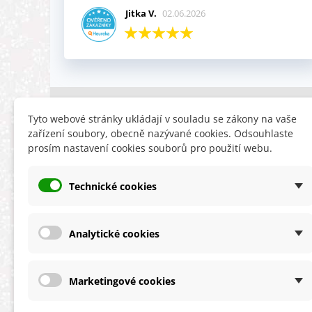
Jitka V.
02.06.2026
INFORMACE
HLEDÁTE
Tyto webové stránky ukládají v souladu se zákony na vaše
zařízení soubory, obecně nazývané cookies. Odsouhlaste
Obchodní podmínky
Slevy
prosím nastavení cookies souborů pro použití webu.
Reklamační řád
Novinky
Ochrana osobních údajů
Nyní doporuču
Technické cookies
Cookies
Mapa stránek
ÚKZÚZ info a odkazy
Analytické cookies
Marketingové cookies
★★★★★
4,9 celková spokojenost
s obchodem