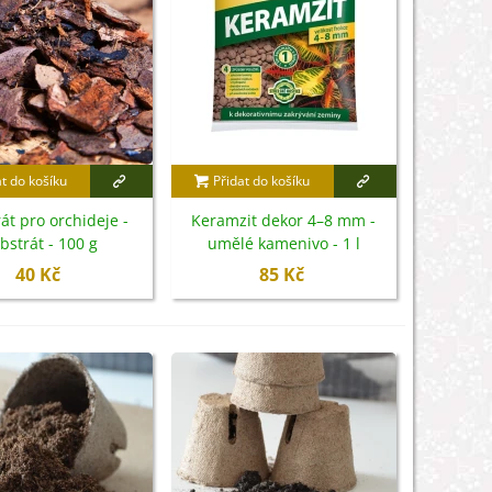
at do košíku
Přidat do košíku
át pro orchideje -
Keramzit dekor 4–8 mm -
bstrát - 100 g
umělé kamenivo - 1 l
40 Kč
85 Kč