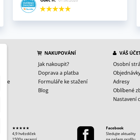
Obec H.
01.06.2026
NAKUPOVÁNÍ
VÁŠ ÚČE
Jak nakoupit?
Osobní str
Doprava a platba
Objednávk
jeme
Formuláře ke stažení
Adresy
Blog
Oblíbené z
Nastavení 
★★★★★
Facebook
4,9 hvězdiček
Sledujte aktuality
1500+ recenzí
na našem profilu