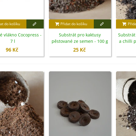
at do košíku
Přidat do košíku
Přid
é vlákno Cocopress -
Substrát pro kaktusy
Substrát
7 l
pěstované ze semen - 100 g
a chilli
96 Kč
25 Kč