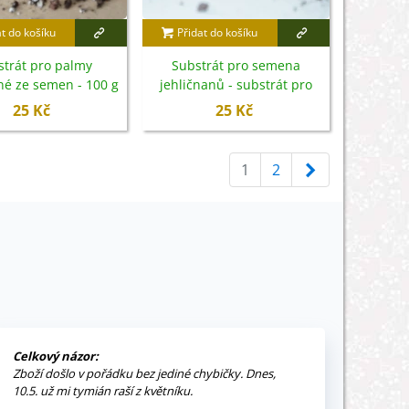
at do košíku
Přidat do košíku
strát pro palmy
Substrát pro semena
né ze semen - 100 g
jehličnanů - substrát pro
jehličnany - 100 g
25 Kč
25 Kč
Další
1
2
Celkový názor:
Zboží došlo v pořádku bez jediné chybičky. Dnes,
10.5. už mi tymián raší z květníku.