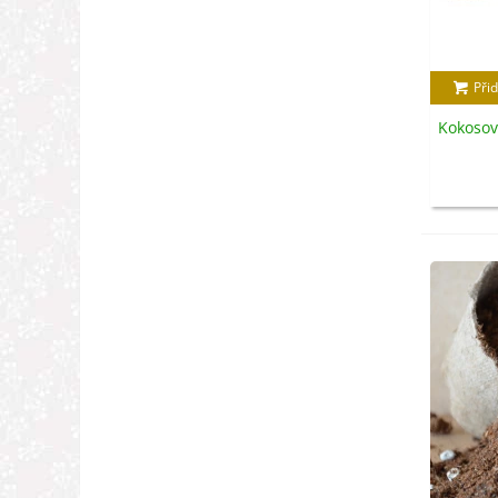
Přid
Kokosov