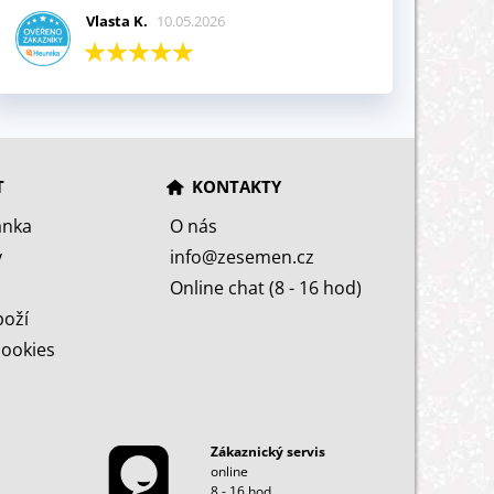
Vlasta K.
10.05.2026
T
KONTAKTY
ánka
O nás
y
info@zesemen.cz
Online chat (8 - 16 hod)
boží
cookies
Zákaznický servis
online
8 - 16 hod