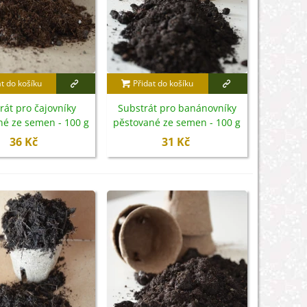
at do košíku
Přidat do košíku
rát pro čajovníky
Substrát pro banánovníky
né ze semen - 100 g
pěstované ze semen - 100 g
36 Kč
31 Kč