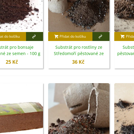
at do košíku
Přidat do košíku
Přid
trát pro bonsaje
Substrát pro rostliny ze
Subst
né ze semen - 100 g
Středomoří pěstované ze
pěstova
semen - 100 g
25 Kč
36 Kč