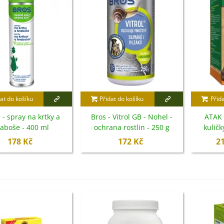
3 Kč
IO Bazalka pravá červená -
cimum basilicum -...
6 Kč
IO Stévie sladká - Stevia
at do košíku
Přidat do košíku
Přid
ebaudiana - bio...
4 Kč
- spray na krtky a
Bros - Vitrol GB - Nohel -
ATAK 
aboše - 400 ml
ochrana rostlin - 250 g
kuličk
178 Kč
172 Kč
2
etel zvrácený - Trifolium
esupinatum - semena...
7 Kč