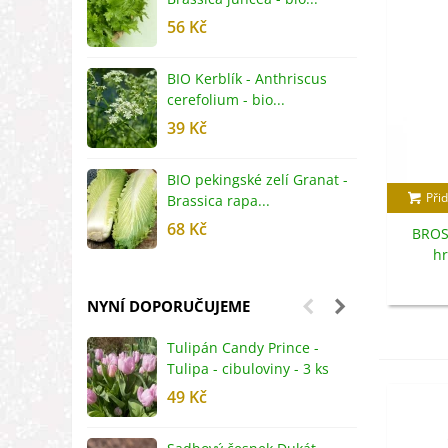
56 Kč
5
BIO Kerblík - Anthriscus
B
cerefolium - bio...
O
39 Kč
5
BIO pekingské zelí Granat -
B
Přid
Brassica rapa...
r
68 Kč
8
BROS 
hr
NYNÍ DOPORUČUJEME
Tulipán Candy Prince -
J
Tulipa - cibuloviny - 3 ks
r
49 Kč
2