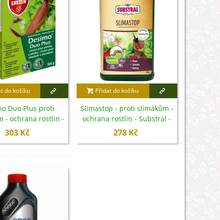
at do košíku
Přidat do košíku
o Duo Plus proti
Slimastop - proti slimákům -
 - ochrana rostlin -
ochrana rostlin - Substral -
500 g
685 g
303 Kč
278 Kč