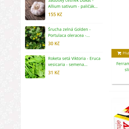
Sadbový česnek Dukát -
F
Allium sativum - paličák...
c
155 Kč
4
Šrucha zelná Golden -
G
Portulaca oleracea -...
S
30 Kč
5
Přid
Roketa setá Viktoria - Eruca
P
Ferram
vesicaria - semena...
M
sl
31 Kč
2