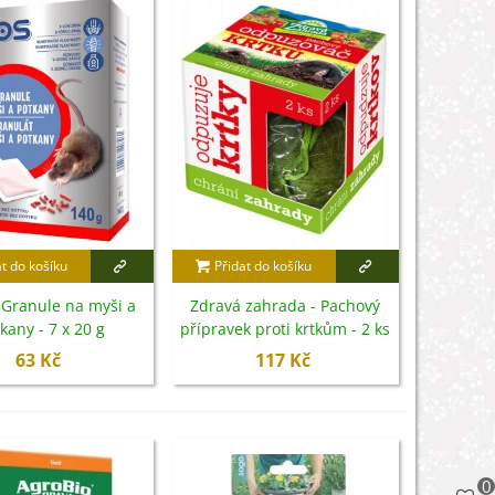
at do košíku
Přidat do košíku
 Granule na myši a
Zdravá zahrada - Pachový
kany - 7 x 20 g
přípravek proti krtkům - 2 ks
63 Kč
117 Kč
0