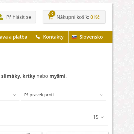
0
Přihlásit se
Nákupní košík
0 Kč
ava a platba
Kontakty
Slovensko
d
slimáky
,
krtky
nebo
myšmi
.
Přípravek proti
15