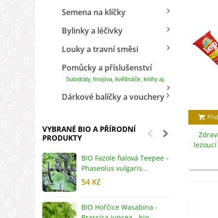
Semena na klíčky
Bylinky a léčivky
Louky a travní směsi
Pomůcky a příslušenství
Substráty, hnojiva, květináče, knihy aj.
Dárkové balíčky a vouchery
Přid
VYBRANÉ BIO A PŘÍRODNÍ
Zdrav
PRODUKTY
lezoucí
BIO Fazole fialová Teepee -
B
Phaseolus vulgaris...
R
54 Kč
5
BIO Hořčice Wasabina -
B
Brassica juncea - bio...
v