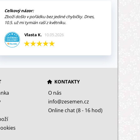
Celkový názor:
Zboží došlo v pořádku bez jediné chybičky. Dnes,
10.5. už mi tymián raší z květníku.
Vlasta K.
10.05.2026
T
KONTAKTY
ánka
O nás
y
info@zesemen.cz
Online chat (8 - 16 hod)
boží
cookies