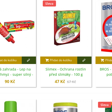
Sleva
at do košíku
Přidat do košíku
Přid
á zahrada - Lep na
Slimex - Ochrana rostlin
BROS -
 hmyz - super silný -
před slimáky - 100 g
pot
135 g
IO Ředkev bílá Laurin -
90 Kč
47 Kč
67 Kč
aphanus sativus - bio...
4 Kč
Sleva
IO Mangold duhový - Beta
ulgaris - bio semena...