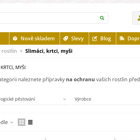
Nově skladem
Slevy
Blog
Dopr
rostlin
>
Slimáci, krtci, myši
 KRTCI, MYŠI
ategorii naleznete přípravky
na ochranu
vašich rostlin pře
Číst více
logické pěstování
Výrobce
odle