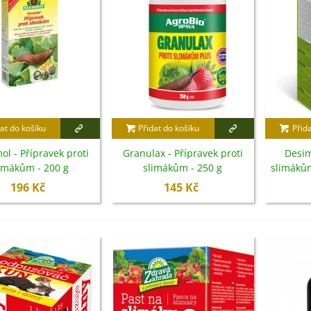
rézie růžová - Freesia -
ibuloviny - 3 ks
6 Kč
loxiníe Mont Blanc -
inningia - cibuloviny -...
8 Kč
at do košíku
Přidat do košíku
Přid
omněnka alpská modrá -
ol - Přípravek proti
Granulax - Přípravek proti
Desim
yosotis alpestris -...
imákům - 200 g
slimákům - 250 g
slimákům
9 Kč
196 Kč
145 Kč