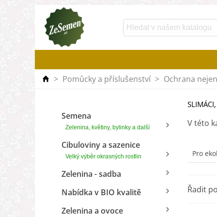
>
Pomůcky a příslušenství
>
Ochrana nejen 
SLIMÁCI,
Semena
V této k
Zelenina, květiny, bylinky a další
Cibuloviny a sazenice
Pro eko
Velký výběr okrasných rostlin
Zelenina - sadba
Řadit p
Nabídka v BIO kvalitě
Zelenina a ovoce