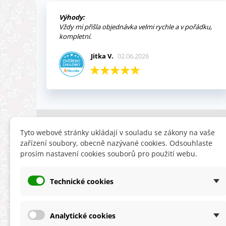
Výhody:
Vždy mi přišla objednávka velmi rychle a v pořádku,
kompletní.
Jitka V.
02.06.2026
INFORMACE
HLEDÁTE
Tyto webové stránky ukládají v souladu se zákony na vaše
zařízení soubory, obecně nazývané cookies. Odsouhlaste
Obchodní podmínky
Slevy
prosím nastavení cookies souborů pro použití webu.
Reklamační řád
Novinky
Ochrana osobních údajů
Nyní doporuču
Technické cookies
Cookies
Mapa stránek
ÚKZÚZ info a odkazy
Analytické cookies