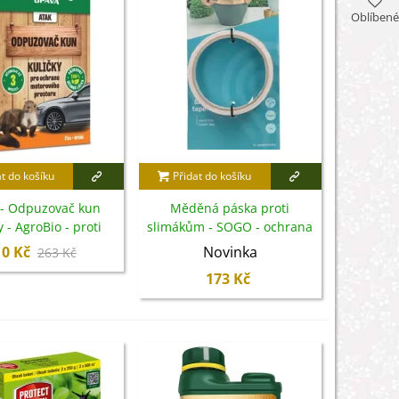
Oblíbené
at do košíku
Přidat do košíku
- Odpuzovač kun
Měděná páska proti
y - AgroBio - proti
slimákům - SOGO - ochrana
kunám - 2 ks
rostlin - 5 m - 1 ks
10 Kč
Novinka
263 Kč
173 Kč