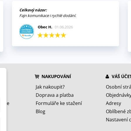
Celkový názor:
Fajn komunikace i rychlé dodání.
Obec H.
01.06.2026
NAKUPOVÁNÍ
VÁŠ ÚČE
Jak nakoupit?
Osobní str
Doprava a platba
Objednávk
jeme
Formuláře ke stažení
Adresy
Blog
Oblíbené z
Nastavení 