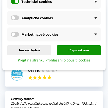
Technické cookies
Výhody:
Vždy mi přišla objednávka velmi rychle a v pořádku,
Analytické cookies
kompletní.
Jitka V.
02.06.2026
Marketingové cookies
Jen nezbytné
Přijmout vše
Celkový názor:
Přejít na stránku Prohlášení o použití cookies
Fajn komunikace i rychlé dodání.
Obec H.
01.06.2026
Celkový názor:
Zboží došlo v pořádku bez jediné chybičky. Dnes, 10.5. už mi