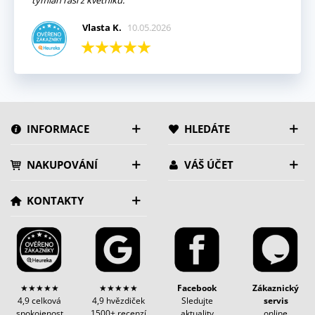
tymián raší z květníku.
Vlasta K.
10.05.2026
INFORMACE
HLEDÁTE
NAKUPOVÁNÍ
VÁŠ ÚČET
KONTAKTY
★★★★★
★★★★★
Facebook
Zákaznický
4,9 celková
4,9 hvězdiček
Sledujte
servis
spokojenost
1500+ recenzí
aktuality
online