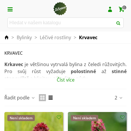
0
>
Bylinky
>
Léčivé rostliny
>
Krvavec
KRVAVEC
Krkavec
je většinou vytrvalá bylina z čeledi růžovitých.
Pro svůj růst vyžaduje
polostinné
až
stinné
stanoviště
a hlinitou, zásaditou půdu.
Číst více
Bylinu lze použít k dochucení salátů a polévek, k
zastavení krvácení, pomáhá při léčbě zánětů a najdete
Řadit podle
2
ho také jako součást homeopatických přípravků. Tato
bylina bude ještě k tomu krásnou ozdobou vašeho
trvalkového záhonu.
Není skladem
Není skladem