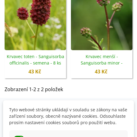
Krvavec toten - Sanguisorba
Krvavec menší -
officinalis - semena - 8 ks
Sanguisorba minor -
semena - 8 ks
43 Kč
43 Kč
Zobrazení 1-2 z 2 položek
Tyto webové stránky ukládají v souladu se zákony na vaše
OVĚŘENO NAŠIMI ZÁKAZNÍKY
zařízení soubory, obecně nazývané cookies. Odsouhlaste
prosím nastavení cookies souborů pro použití webu.
Prohlédněte si vybraná hodnocení našich zákazníků.