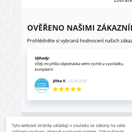
Zobraze
OVĚŘENO NAŠIMI ZÁKAZNÍ
Prohlédněte si vybraná hodnocení našich zákaz
Výhody:
Vždy mi přišla objednávka velmi rychle a v pořádku,
kompletní.
Jitka V.
02.06.2026
INFORMACE
HLEDÁTE
Tyto webové stránky ukládají v souladu se zákony na vaše
zařízení soubory, obecně nazývané cookies. Odsouhlaste