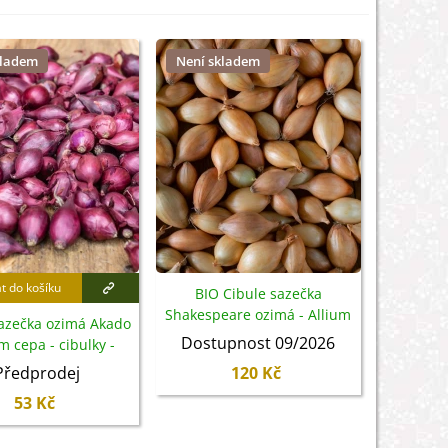
kladem
Není skladem
at do košíku
BIO Cibule sazečka
Shakespeare ozimá - Allium
sazečka ozimá Akado
cepa - cibulky - 50 ks
Dostupnost 09/2026
um cepa - cibulky -
250 g
Předprodej
120 Kč
53 Kč