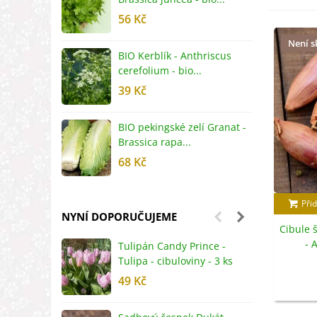
56 Kč
5
Není 
BIO Kerblík - Anthriscus
B
cerefolium - bio...
O
39 Kč
5
BIO pekingské zelí Granat -
B
Brassica rapa...
r
68 Kč
8
Přid
NYNÍ DOPORUČUJEME
Cibule š
- 
Tulipán Candy Prince -
J
ascalon
Tulipa - cibuloviny - 3 ks
r
49 Kč
2