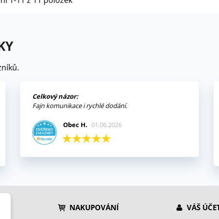
ní 1-11 z 11 položek
KY
níků.
Celkový názor:
Fajn komunikace i rychlé dodání.
Obec H.
01.06.2026
NAKUPOVÁNÍ
VÁŠ ÚČE