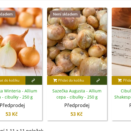
rézie růžová - Freesia -
ibuloviny - 3 ks
skladem
6 Kč
Není skladem
loxiníe Mont Blanc -
inningia - cibuloviny -...
8 Kč
omněnka alpská modrá -
yosotis alpestris -...
9 Kč
at do košíku
Přidat do košíku
Přid
a Winteria - Allium
Sazečka Augusta - Allium
Cibu
 - cibulky - 250 g
cepa - cibulky - 250 g
Shakespe
c
Předprodej
Předprodej
53 Kč
53 Kč