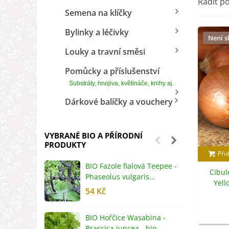
Řadit p
Semena na klíčky
Bylinky a léčivky
Není 
Louky a travní směsi
Pomůcky a příslušenství
Substráty, hnojiva, květináče, knihy aj.
Dárkové balíčky a vouchery
VYBRANÉ BIO A PŘÍRODNÍ
PRODUKTY
Přid
BIO Fazole fialová Teepee -
B
Cibul
Phaseolus vulgaris...
R
Yell
54 Kč
5
ci
BIO Hořčice Wasabina -
B
Brassica juncea - bio...
v