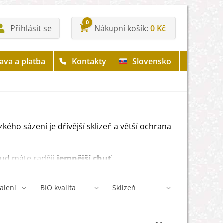
0
Přihlásit se
Nákupní košík
0 Kč
ava a platba
Kontakty
Slovensko
kého sázení je dřívější sklizeň a větší ochrana
kud máte raději
jemnější chuť
,
balení
BIO kvalita
Sklizeň
abízí i cibulky větší velikosti.
 nejširším bodě
cibulky.