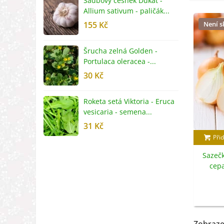
Sadbový česnek Dukát -
F
Allium sativum - paličák...
c
155 Kč
Není 
4
Šrucha zelná Golden -
G
Portulaca oleracea -...
S
30 Kč
5
Roketa setá Viktoria - Eruca
P
vesicaria - semena...
M
31 Kč
2
Přid
Sazečk
cepa