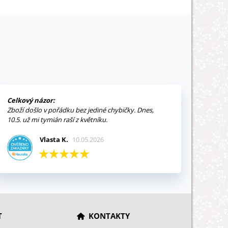
Celkový názor:
Zboží došlo v pořádku bez jediné chybičky. Dnes,
10.5. už mi tymián raší z květníku.
Vlasta K.
10.05.2026
T
KONTAKTY