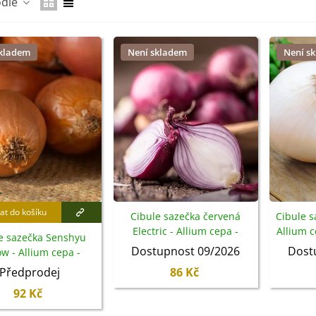
odle
skladem
Není skladem
Není s
at do košíku
Cibule sazečka červená
Cibule s
IO Ředkev bílá Laurin -
Electric - Allium cepa -
Allium c
e sazečka Senshyu
aphanus sativus - bio...
cibulky - 50 ks
Dostupnost 09/2026
Dost
ow - Allium cepa -
4 Kč
bulky - 1 balení
Předprodej
86 Kč
92 Kč
IO Mangold duhový - Beta
ulgaris - bio semena...