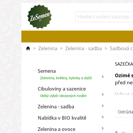
>
Zelenina
>
Zelenina - sadba
>
Sadbová c
SAZEČKA
Semena
Ozimé 
Zelenina, květiny, bylinky a další
před ne
Cibuloviny a sazenice
Vybrat 
Velký výběr okrasných rostlin
vyzkouš
Zelenina - sadba
Odrůda
Typická
Nabídka v BIO kvalitě
Velikost
Zelenina a ovoce