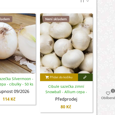
11
kladem
Není skladem
Přidat do košíku
azečka Silvermoon -
epa - cibulky - 50 ks
Cibule sazečka zimní
0
upnost 09/2026
Snowball - Allium cepa -
cibulky - 50 ks
Oblíbené
114 Kč
Předprodej
80 Kč