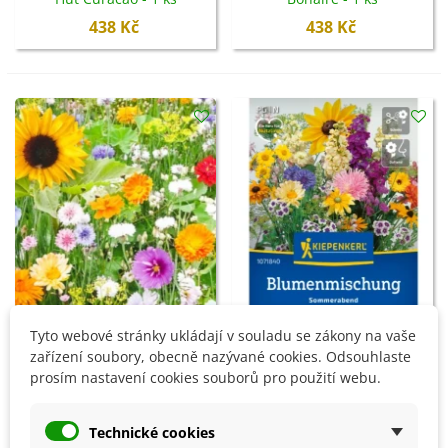
438 Kč
438 Kč
Tyto webové stránky ukládají v souladu se zákony na vaše
Přidat do košíku
Přidat do košíku
zařízení soubory, obecně nazývané cookies. Odsouhlaste
Květinová směs - Bird Buffet
Květinová směs - Letní
prosím nastavení cookies souborů pro použití webu.
- Kiepenkerl - luční směs -
večer - semena Kiepenkerl -
100 g
1 ks
171 Kč
92 Kč
Technické cookies