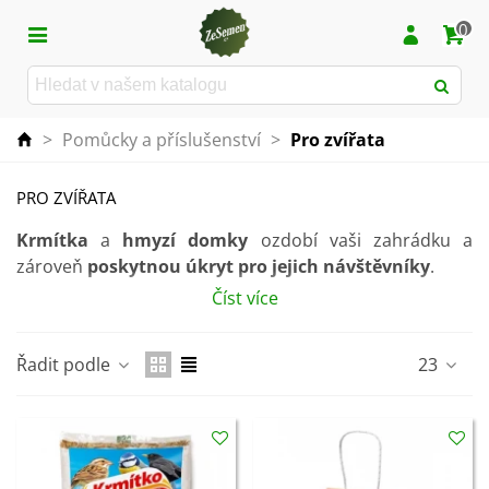
0
>
Pomůcky a příslušenství
>
Pro zvířata
PRO ZVÍŘATA
Krmítka
a
hmyzí domky
ozdobí vaši zahrádku a
zároveň
poskytnou úkryt pro jejich návštěvníky
.
Číst více
V nabídce naleznete také
výživné krmivo
pro venkovní
ptactvo.
Řadit podle
23