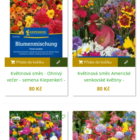
Přidat do košíku
Přidat do košíku
Květinová směs - Ohnivý
Květinová směs Americké
večer - semena Kiepenkerl -
venkovské květiny -
1 ks
Kiepenkerl - luční směs - 1
80 Kč
80 Kč
ks