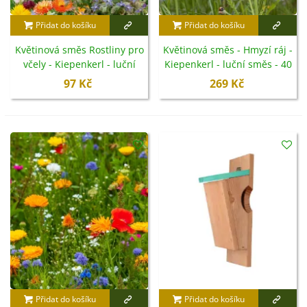
Přidat do košíku
Přidat do košíku
Květinová směs Rostliny pro
Květinová směs - Hmyzí ráj -
včely - Kiepenkerl - luční
Kiepenkerl - luční směs - 40
směs - 35 g
g
97 Kč
269 Kč
Přidat do košíku
Přidat do košíku