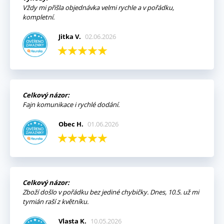
Vždy mi přišla objednávka velmi rychle a v pořádku,
kompletní.
Jitka V.
02.06.2026
Celkový názor:
Fajn komunikace i rychlé dodání.
Obec H.
01.06.2026
Celkový názor:
Zboží došlo v pořádku bez jediné chybičky. Dnes, 10.5. už mi
tymián raší z květníku.
Vlasta K.
10.05.2026