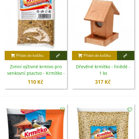
Přidat do košíku
Přidat do košíku
Zimní výživné krmivo pro
Dřevěné krmítko - hnědé -
venkovní ptactvo - Krmítko -
1 ks
1 kg
110 Kč
317 Kč