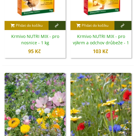
Přidat do košíku
Přidat do košíku
Krmivo NUTRI MIX - pro
Krmivo NUTRI MIX - pro
nosnice - 1 kg
výkrm a odchov drůbeže - 1
kg
95 Kč
103 Kč