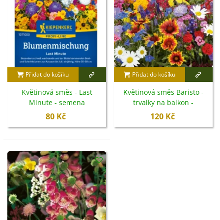
Přidat do košíku
Přidat do košíku
Květinová směs - Last
Květinová směs Baristo -
Minute - semena
trvalky na balkon -
Kiepenkerl - 1 ks
Kiepenkerl - luční směs - 1
80 Kč
120 Kč
ks