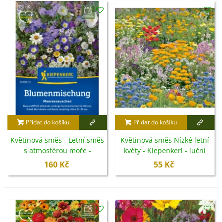
Přidat do košíku
Přidat do košíku
Květinová směs - Letní směs
Květinová směs Nízké letní
s atmosférou moře -
květy - Kiepenkerl - luční
semena Kiepenkerl - 1 ks
směs - 1 ks
160 Kč
55 Kč