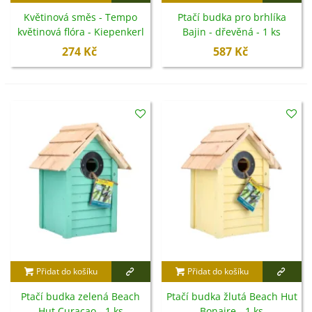
Květinová směs - Tempo
Ptačí budka pro brhlíka
květinová flóra - Kiepenkerl
Bajin - dřevěná - 1 ks
- luční směs - 40 g
274 Kč
587 Kč
Přidat do košíku
Přidat do košíku
Ptačí budka zelená Beach
Ptačí budka žlutá Beach Hut
Hut Curacao - 1 ks
Bonaire - 1 ks