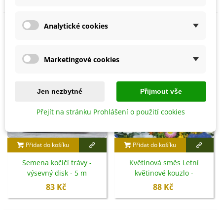
Analytické cookies
Marketingové cookies
Jen nezbytné
Přijmout vše
Přejít na stránku Prohlášení o použití cookies
Přidat do košíku
Přidat do košíku
Semena kočičí trávy -
Květinová směs Letní
výsevný disk - 5 m
květinové kouzlo -
Kiepenkerl - luční směs - 1
83 Kč
88 Kč
ks