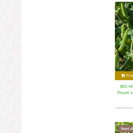
Přid
BIO Hr
Pisum s
Není 