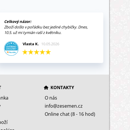
Celkový názor:
Zboží došlo v pořádku bez jediné chybičky. Dnes,
10.5. už mi tymián raší z květníku.
Vlasta K.
10.05.2026
T
KONTAKTY
ánka
O nás
y
info@zesemen.cz
Online chat (8 - 16 hod)
boží