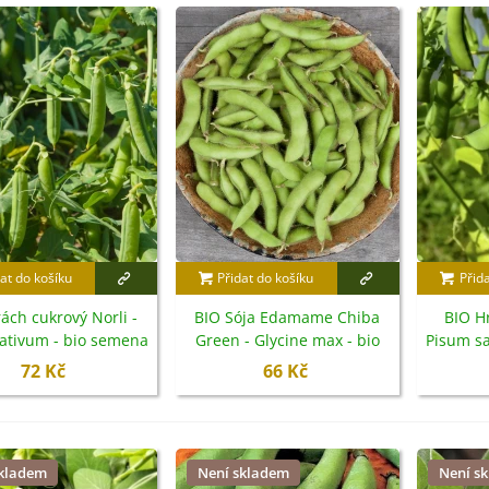
at do košíku
Přidat do košíku
Přid
ách cukrový Norli -
BIO Sója Edamame Chiba
BIO Hr
ativum - bio semena
Green - Glycine max - bio
Pisum s
- 75 ks
semena - 20 ks
72 Kč
66 Kč
skladem
Není skladem
Není s