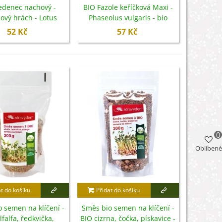
edenec nachový -
BIO Fazole keříčková Maxi -
ový hrách - Lotus
Phaseolus vulgaris - bio
nolobus - semena -
semena - 20 ks
52 Kč
57 Kč
20 ks
0
Oblíbené
at do košíku
Přidat do košíku
 semen na klíčení -
Směs bio semen na klíčení -
lfalfa, ředkvička,
BIO cizrna, čočka, pískavice -