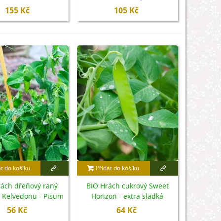
ungo - 200 g
200 g
155 Kč
105 Kč
at do košíku
Přidat do košíku
rách dřeňový raný
BIO Hrách cukrový Sweet
z Kelvedonu - Pisum
Horizon - extra sladká
- bio semena - 50 ks
odrůda - Pisum sativum -
56 Kč
64 Kč
bio semena - 35 ks