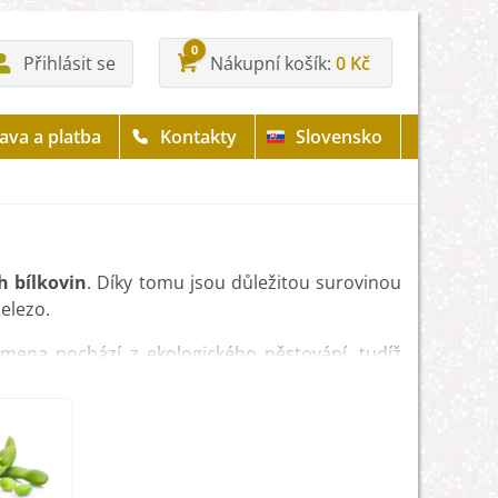
0
Přihlásit se
Nákupní košík
0 Kč
ava a platba
Kontakty
Slovensko
 bílkovin
. Díky tomu jsou důležitou surovinou
železo.
Semena pochází z ekologického pěstování, tudíž