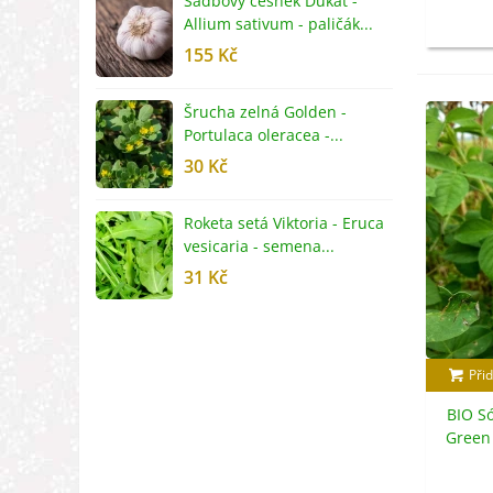
Sadbový česnek Dukát -
F
s
Allium sativum - paličák...
c
155 Kč
4
Šrucha zelná Golden -
G
Portulaca oleracea -...
S
30 Kč
5
Roketa setá Viktoria - Eruca
P
vesicaria - semena...
M
31 Kč
2
Přid
BIO Só
Green 
s