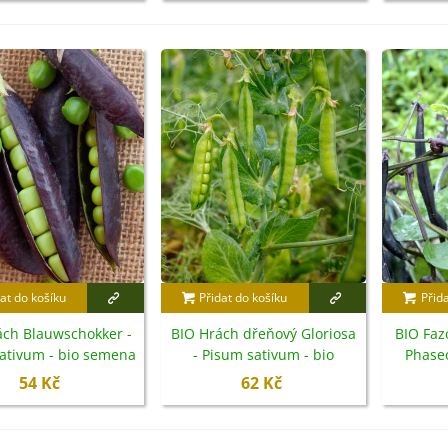
at do košíku
Přidat do košíku
Přid
ách Blauwschokker -
BIO Hrách dřeňový Gloriosa
BIO Faz
ativum - bio semena
- Pisum sativum - bio
Phaseo
- 25 ks
semena - 50 ks
s
54 Kč
62 Kč