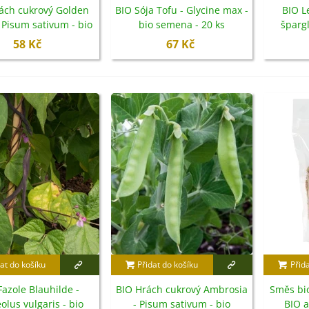
ách cukrový Golden
BIO Sója Tofu - Glycine max -
BIO L
3 Kč
 Pisum sativum - bio
bio semena - 20 ks
špargl
emena - 35 ks
tetrago
58 Kč
67 Kč
IO Bazalka pravá červená -
cimum basilicum -...
6 Kč
IO Stévie sladká - Stevia
ebaudiana - bio...
4 Kč
etel zvrácený - Trifolium
esupinatum - semena...
at do košíku
Přidat do košíku
Přid
7 Kč
Fazole Blauhilde -
BIO Hrách cukrový Ambrosia
Směs bio
olus vulgaris - bio
- Pisum sativum - bio
BIO a