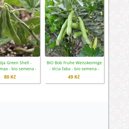
ója Green Shell -
BIO Bob Fruhe Weisskeimige
 max - bio semena -
- Vicia faba - bio semena -
20 ks
15 ks
80 Kč
49 Kč