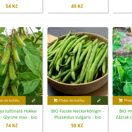
rézie růžová - Freesia -
emena - 25 ks
semena - 45 ks
m
54 Kč
49 Kč
ibuloviny - 3 ks
6 Kč
loxiníe Mont Blanc -
inningia - cibuloviny -...
8 Kč
omněnka alpská modrá -
yosotis alpestris -...
9 Kč
at do košíku
Přidat do košíku
Přid
ja luštinatá Hokkai
BIO Fazole Neckarkönigin -
BIO H
- Glycine max - bio
Phaseolus vulgaris - bio
Zázrak 
emena - 20 ks
semena - 15 ks
sativum 
74 Kč
50 Kč