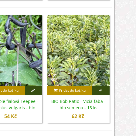
at do košíku
Přidat do košíku
ole fialová Teepee -
BIO Bob Ratio - Vicia faba -
lus vulgaris - bio
bio semena - 15 ks
emena - 20 ks
54 Kč
62 Kč