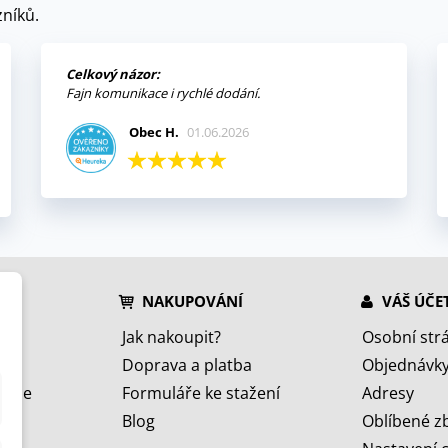
níků.
Celkový názor:
Fajn komunikace i rychlé dodání.
Obec H.
01.06.2026
NAKUPOVÁNÍ
VÁŠ ÚČE
Jak nakoupit?
Osobní str
Doprava a platba
Objednávk
jeme
Formuláře ke stažení
Adresy
Blog
Oblíbené z