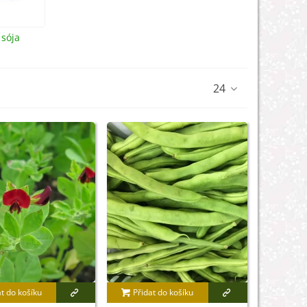
 sója
24
at do košíku
Přidat do košíku