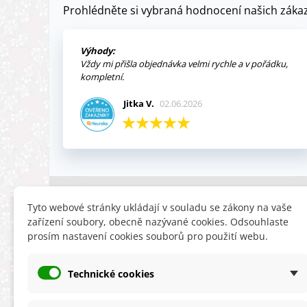
Prohlédněte si vybraná hodnocení našich zákaz
Výhody:
Vždy mi přišla objednávka velmi rychle a v pořádku,
kompletní.
Jitka V.
02.06.2026
INFORMACE
HLEDÁTE
Tyto webové stránky ukládají v souladu se zákony na vaše
zařízení soubory, obecně nazývané cookies. Odsouhlaste
Obchodní podmínky
Slevy
prosím nastavení cookies souborů pro použití webu.
Reklamační řád
Novinky
Ochrana osobních údajů
Nyní doporuču
Technické cookies
Cookies
Mapa stránek