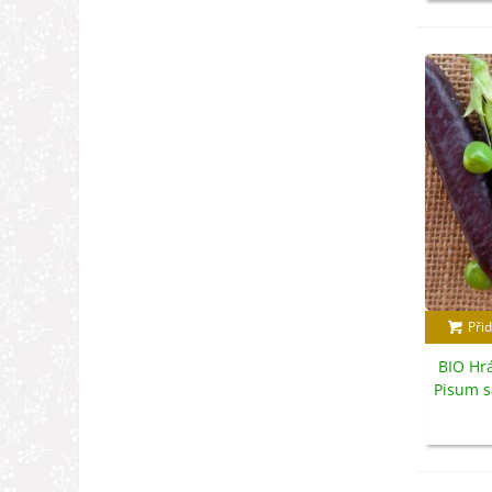
Přid
BIO Hr
Pisum s