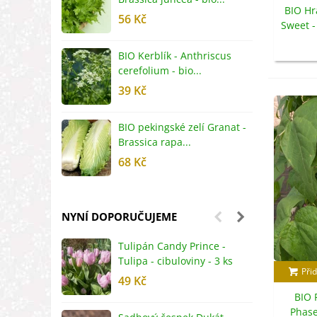
BIO Hr
56 Kč
5
Sweet -
s
BIO Kerblík - Anthriscus
B
cerefolium - bio...
O
39 Kč
5
BIO pekingské zelí Granat -
B
Brassica rapa...
r
68 Kč
8
NYNÍ DOPORUČUJEME
Tulipán Candy Prince -
J
Tulipa - cibuloviny - 3 ks
r
Přid
49 Kč
2
BIO 
Phase