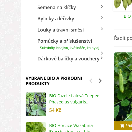
Semena na klíčky
BIO
Bylinky a léčivky
Louky a travní směsi
Řadit p
Pomůcky a příslušenství
Substráty, hnojiva, květináče, knihy aj.
Dárkové balíčky a vouchery
VYBRANÉ BIO A PŘÍRODNÍ
PRODUKTY
BIO Fazole fialová Teepee -
B
Phaseolus vulgaris...
R
54 Kč
5
BIO Hořčice Wasabina -
B
Přid
Brassica juncea - bio...
v