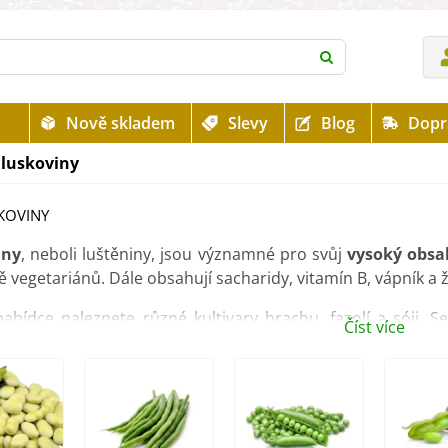
Nově skladem
Slevy
Blog
Dopr
 luskoviny
KOVINY
iny
, neboli luštěniny, jsou významné pro svůj
vysoký obsah
ě vegetariánů. Dále obsahují sacharidy, vitamín B, vápník a 
nabídce naleznete různé kultivary hrachu, fazolí a sóji. 
Číst více
nijak chemicky ošetřena
.