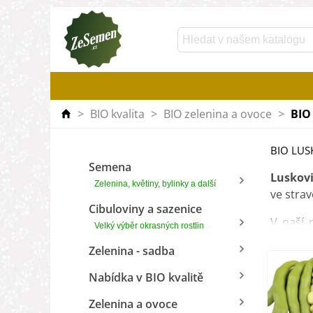
>
BIO kvalita
>
BIO zelenina a ovoce
>
BIO
BIO LUS
Semena
Luskov
Zelenina, květiny, bylinky a další
ve strav
Cibuloviny a sazenice
V naší 
Velký výběr okrasných rostlin
nejsou 
Zelenina - sadba
Nabídka v BIO kvalitě
Zelenina a ovoce