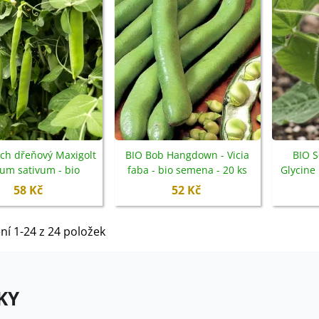
ch dřeňový Maxigolt
BIO Bob Hangdown - Vicia
BIO S
sum sativum - bio
faba - bio semena - 20 ks
Glycine
emena - 35 ks
58 Kč
52 Kč
ní 1-24 z 24 položek
KY