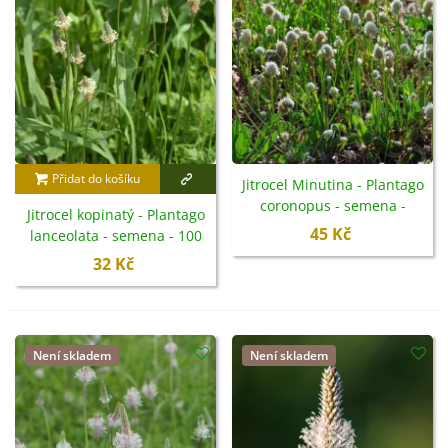
či
polostín
.
Přidat do košíku
Jitrocel Minutina - Plantago
coronopus - semena -
Jitrocel kopinatý - Plantago
500 ks
45 Kč
lanceolata - semena - 100
ks
32 Kč
Není skladem
Není skladem