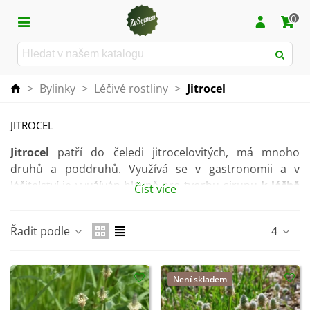
0
>
Bylinky
>
Léčivé rostliny
>
Jitrocel
JITROCEL
Jitrocel
patří do čeledi jitrocelovitých, má mnoho
druhů a poddruhů. Využívá se v gastronomii a v
léčitelství je využíván hlavně pro tvorbu sirupu
k léčbě
Číst více
kašle
. Má výborné
protizánětlivé
a
antibiotické
účinky
. Kromě toho slouží i jako
krmivo pro zvířata
.
Řadit podle
4
Semena rostliny slouží zejména ke krmení chovného
ptactva.
Pro rostlinu je ideální
vlhká
,
hlinitopísčitá půda
. Pro
Není skladem
jitrocel vybírejte takové stanoviště, kde je
plné slunce