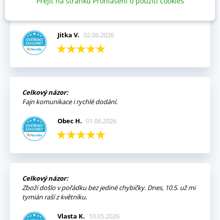
Přejít na stránku Prohlášení o použití cookies
Vždy mi přišla objednávka velmi rychle a v pořádku,
kompletní.
Jitka V.
02.06.2026
Celkový názor:
Fajn komunikace i rychlé dodání.
Obec H.
01.06.2026
Celkový názor:
Zboží došlo v pořádku bez jediné chybičky. Dnes, 10.5. už mi
tymián raší z květníku.
Vlasta K.
10.05.2026