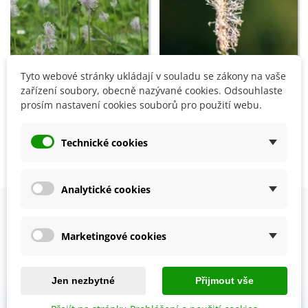
Tyto webové stránky ukládají v souladu se zákony na vaše
zařízení soubory, obecně nazývané cookies. Odsouhlaste
BIO Jitrocel Minutina -
BIO Jitrocel kopinatý -
prosím nastavení cookies souborů pro použití webu.
Plantago coronopus - bio
Plantago lanceolata - bio
semena - 500 ks
semena - 80 ks
56 Kč
57 Kč
Technické cookies
Zobrazení 1-4 z 4 položek
Analytické cookies
OVĚŘENO NAŠIMI ZÁKAZNÍKY
Marketingové cookies
Prohlédněte si vybraná hodnocení našich zákazníků.
Jen nezbytné
Přijmout vše
Výhody: