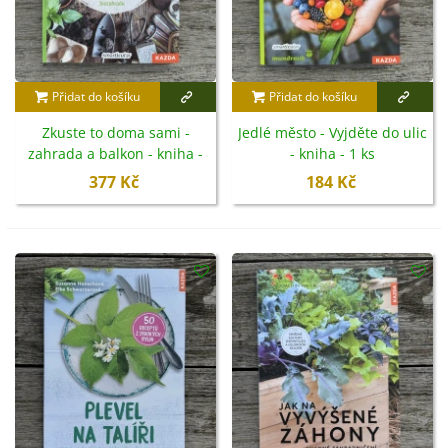
Přidat do košíku
Přidat do košíku
Zkuste to doma sami -
Jedlé město - Vyjděte do ulic
zahrada a balkon - kniha -
- kniha - 1 ks
1 ks
377 Kč
184 Kč