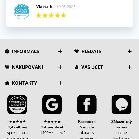
Vlasta K.
10.05.2026
INFORMACE
HLEDÁTE
NAKUPOVÁNÍ
VÁŠ ÚČET
KONTAKTY
★★★★★
★★★★★
Facebook
Zákaznický
4,9 celková
4,9 hvězdiček
Sledujte
servis
spokojenost
1500+ recenzí
aktuality
online
s obchodem
na našem
8 - 16 hod