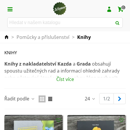
0
>
Pomůcky a příslušenství
>
Knihy
KNIHY
Knihy z nakladatelství Kazda
a
Grada
obsahují
spoustu užitečných rad a informací ohledně zahrady
nebo pěstování, které vám pomohou
lépe pochopit
Číst více
přírodu kolem nás
.
V knihách se dozvíte nejen potřebné informace či
Dal
Řadit podle
24
1/2
vychytávky pro vás, ale zjistíte i něco užitečného o
hmyzu či jiných živočichů.