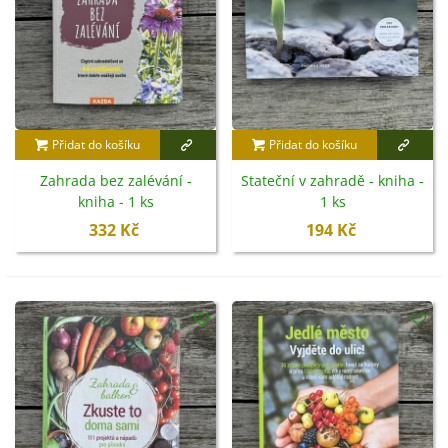
Přidat do košíku
Přidat do košíku
Zahrada bez zalévání -
Stateční v zahradě - kniha -
kniha - 1 ks
1 ks
332 Kč
194 Kč