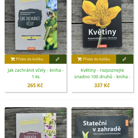
Přidat do košíku
Přidat do košíku
Jak zachránit včely - kniha -
Květiny - rozpoznejte
1 ks
snadno 100 druhů - kniha -
1 ks
265 Kč
337 Kč