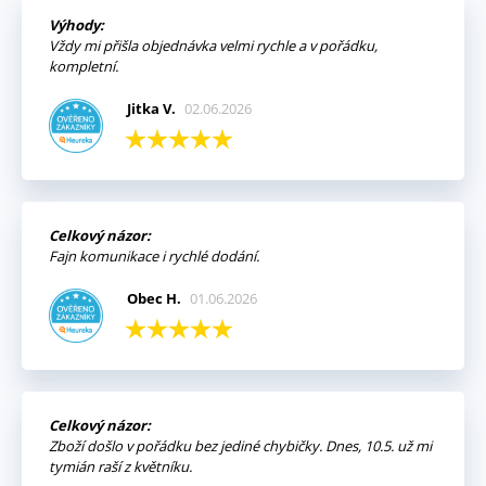
Výhody:
Vždy mi přišla objednávka velmi rychle a v pořádku,
kompletní.
Jitka V.
02.06.2026
Celkový názor:
Fajn komunikace i rychlé dodání.
Obec H.
01.06.2026
Celkový názor:
Zboží došlo v pořádku bez jediné chybičky. Dnes, 10.5. už mi
tymián raší z květníku.