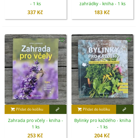
- 1 ks
zahrádky - kniha - 1 ks
337 Kč
183 Kč
Přidat do košíku
Přidat do košíku
Zahrada pro včely - kniha -
Bylinky pro každého - kniha
1 ks
- 1 ks
253 Kč
204 Kč