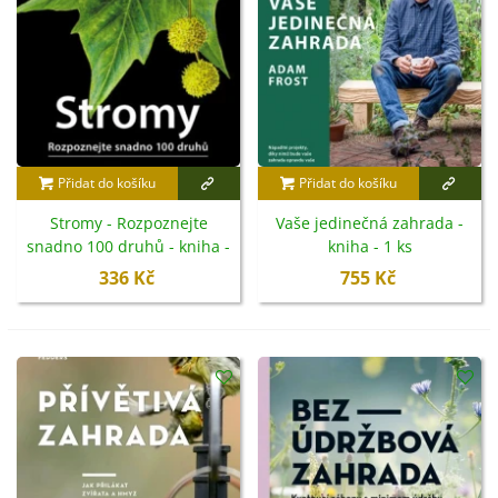
Přidat do košíku
Přidat do košíku
Stromy - Rozpoznejte
Vaše jedinečná zahrada -
snadno 100 druhů - kniha -
kniha - 1 ks
1 ks
336 Kč
755 Kč