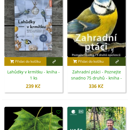
Přidat do košíku
Přidat do košíku
Lahůdky v krmítku - kniha -
Zahradní ptáci - Poznejte
1 ks
snadno 75 druhů - kniha -
1 ks
239 Kč
336 Kč