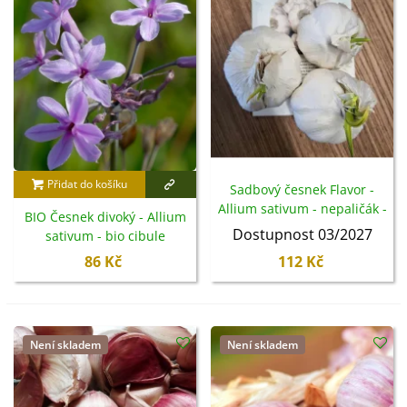
Přidat do košíku
Sadbový česnek Flavor -
Allium sativum - nepaličák -
BIO Česnek divoký - Allium
cibule česneku - 3 ks
Dostupnost 03/2027
sativum - bio cibule
česneku - 1 ks
86 Kč
112 Kč
Není skladem
Není skladem