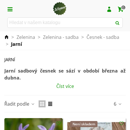
0
>
Zelenina
>
Zelenina - sadba
>
Česnek - sadba
>
Jarní
JARNÍ
Jarní sadbový česnek se sází v období března až
dubna.
Číst více
Sklizeň úrody pak probíhá
v průběhu letních měsíců
.
Řadit podle
6
Není skladem