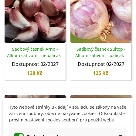
Sadbový česnek Arno -
Sadbový česnek Sultop -
Allium sativum - nepaličák -
Allium sativum - paličák -
cibule česneku - 1 balení
cibule česneku - 1 balení
Dostupnost 02/2027
Dostupnost 02/2027
128 Kč
125 Kč
Není skladem
Není skladem
Tyto webové stránky ukládají v souladu se zákony na vaše
zařízení soubory, obecně nazývané cookies. Odsouhlaste
prosím nastavení cookies souborů pro použití webu.