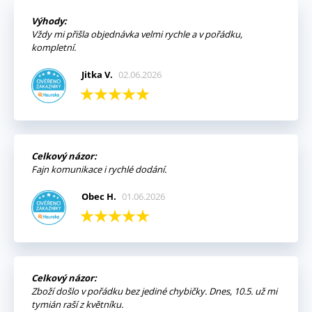
Výhody:
Vždy mi přišla objednávka velmi rychle a v pořádku,
kompletní.
Jitka V.
02.06.2026
Celkový názor:
Fajn komunikace i rychlé dodání.
Obec H.
01.06.2026
Celkový názor:
Zboží došlo v pořádku bez jediné chybičky. Dnes, 10.5. už mi
tymián raší z květníku.