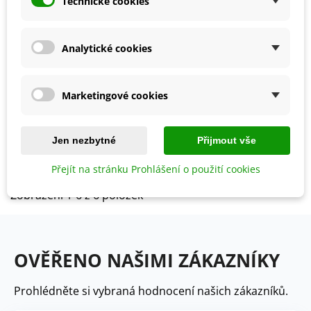
Technické cookies
Analytické cookies
Přidat do košíku
Sadbový česnek Morado -
Allium - nepaličák - cibule
Marketingové cookies
Sadbový česnek Japo II -
česneku - 1 balení
Dostupnost 03/2027
Allium sativum - nepaličák -
cibule česneku - 1 balení
Předprodej
109 Kč
Jen nezbytné
Přijmout vše
143 Kč
Přejít na stránku Prohlášení o použití cookies
Zobrazení 1-6 z 6 položek
OVĚŘENO NAŠIMI ZÁKAZNÍKY
Prohlédněte si vybraná hodnocení našich zákazníků.