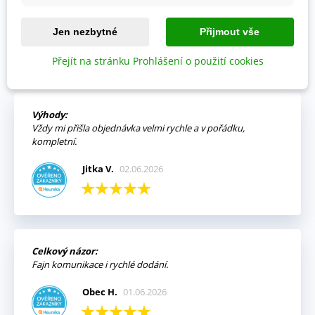
Jen nezbytné
Přijmout vše
OVĚŘENO NAŠIMI ZÁKAZNÍKY
Přejít na stránku Prohlášení o použití cookies
Prohlédněte si vybraná hodnocení našich zákazníků.
Výhody:
Vždy mi přišla objednávka velmi rychle a v pořádku,
kompletní.
Jitka V.
02.06.2026
Celkový názor:
Fajn komunikace i rychlé dodání.
Obec H.
01.06.2026