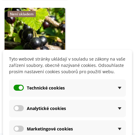
Není skladem
Tyto webové stránky ukládají v souladu se zákony na vaše
zařízení soubory, obecně nazývané cookies. Odsouhlaste
prosím nastavení cookies souborů pro použití webu.
Rybíz černý - Ribes
Technické cookies
sylvestre - prostokořenné
sazenice - 1 ks
Dostupnost 03/2027
114 Kč
Analytické cookies
Zobrazení 1-3 z 3 položek
Marketingové cookies