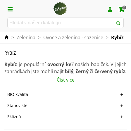
0
>
Zelenina
>
Ovoce a zelenina - sazenice
>
Rybíz
RYBÍZ
Rybíz
je populární
ovocný keř
našich babiček. V jejich
zahrádkách jste mohli najít
bílý
,
černý
či
červený rybíz
.
Číst více
Výhodou tohoto ovocného keře je především jeho
nenáročné pěstování
, možnost využití i v živých
BIO kvalita
plotech, velké množství plodů, které obsahují spoustu
vitamínů.
Stanoviště
Vypěstujte si na zahradě rybíz i vy a nebudete litovat.
Sklizeň
Rybízový koláč či marmeláda jsou totiž vynikající.