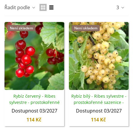
Řadit podle
3
Není skladem
Není skladem
Rybíz červený - Ribes
Rybíz bílý - Ribes sylvestre -
sylvestre - prostokořenné
prostokořenné sazenice -
sazenice - 1 ks
1 ks
Dostupnost 03/2027
Dostupnost 03/2027
114 Kč
114 Kč