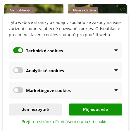
Není skladem
Není skladem
Tyto webové stránky ukládají v souladu se zákony na vaše
zařízení soubory, obecně nazývané cookies. Odsouhlaste
prosím nastavení cookies souborů pro použití webu.
Technické cookies
Analytické cookies
Růže záhonová červená -
Růže záhonová žlutá - Rosa
Rosa - prostokořenné
- prostokořenné sazenice -
sazenice - 1 ks
1 ks
Marketingové cookies
Dostupnost 03/2027
Dostupnost 03/2027
160 Kč
169 Kč
Jen nezbytné
Přijmout vše
Přejít na stránku Prohlášení o použití cookies
Není skladem
Není skladem