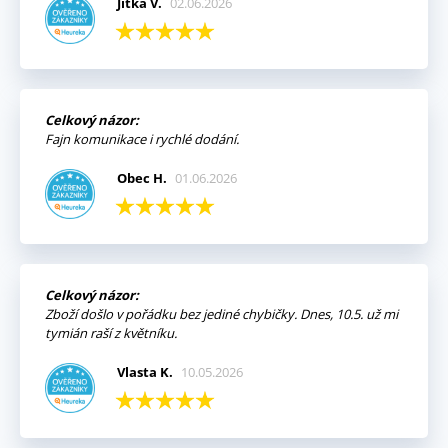
Jitka V.
02.06.2026
Celkový názor:
Fajn komunikace i rychlé dodání.
Obec H.
01.06.2026
Celkový názor:
Zboží došlo v pořádku bez jediné chybičky. Dnes, 10.5. už mi
tymián raší z květníku.
Vlasta K.
10.05.2026