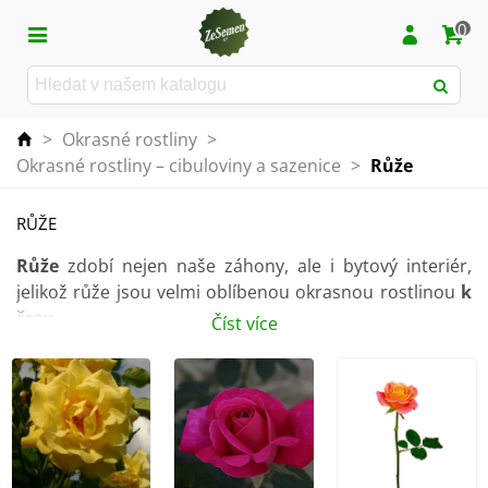
0
>
Okrasné rostliny
>
Okrasné rostliny – cibuloviny a sazenice
>
Růže
RŮŽE
Růže
zdobí nejen naše záhony, ale i bytový interiér,
jelikož růže jsou velmi oblíbenou okrasnou rostlinou
k
řezu
.
Číst více
Rostlina
není náročná na pěstování
. Důležité je
správný řez a zimní přikrytí. V případě podzimní
výsadby se výhony nezkracují. Řez se ponechá na jaro.
Růže má ráda
slunné stanoviště
, stanoviště pod
stromy nemá ráda. Dařit se jí bude v dobře propustné,