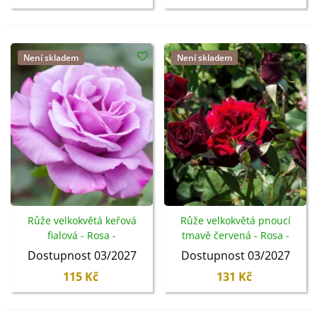
Není skladem
Není skladem
Růže velkokvětá keřová
Růže velkokvětá pnoucí
fialová - Rosa -
tmavě červená - Rosa -
prostokořenné sazenice -
prostokořenné sazenice -
Dostupnost 03/2027
Dostupnost 03/2027
1 ks
1 ks
115 Kč
131 Kč