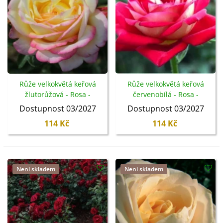
Růže velkokvětá keřová
Růže velkokvětá keřová
žlutorůžová - Rosa -
červenobílá - Rosa -
prostokořenné sazenice - 1
prostokořenné sazenice - 1
Dostupnost 03/2027
Dostupnost 03/2027
ks
ks
114 Kč
114 Kč
Není skladem
Není skladem