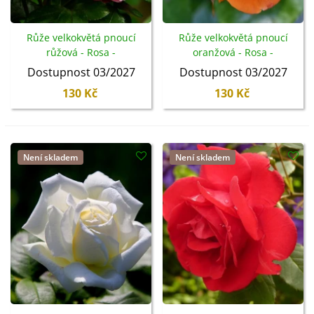
Růže velkokvětá pnoucí
Růže velkokvětá pnoucí
růžová - Rosa -
oranžová - Rosa -
prostokořenné sazenice -
prostokořennésazenice -
Dostupnost 03/2027
Dostupnost 03/2027
1 ks
1 ks
130 Kč
130 Kč
Není skladem
Není skladem