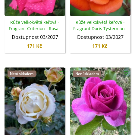
Růže velkokvětá keřová -
Růže velkokvětá keřová -
Fragrant Criterion - Rosa -
Fragrant Doris Tysterman -
prostokořenné sazenice
Rosa - prostokořenné
Dostupnost 03/2027
Dostupnost 03/2027
růže - 1 ks
sazenice růže - 1 ks
171 Kč
171 Kč
Není skladem
Není skladem