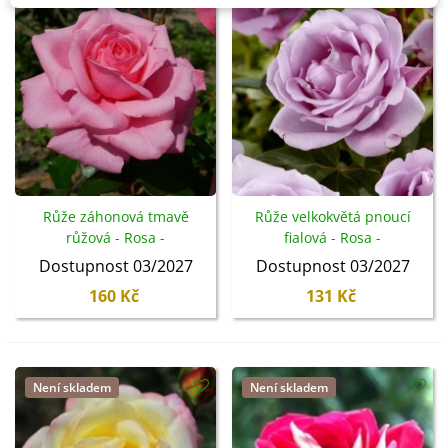
Růže záhonová tmavě
Růže velkokvětá pnoucí
růžová - Rosa -
fialová - Rosa -
prostokořenné sazenice -
prostokořenné sazenice - 1
Dostupnost 03/2027
Dostupnost 03/2027
1 ks
ks
160 Kč
131 Kč
Není skladem
Není skladem