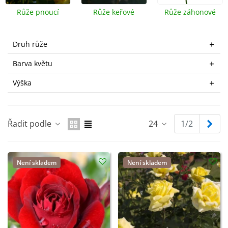
hlinitopísčité půdě bohaté na živiny.
Růže pnoucí
Růže keřové
Růže záhonové
Pokud si chceme růže usušit,
sušíme směrem
obráceným dolů
.
Druh růže
V naší nabídce naleznete
pnoucí
,
keřové
nebo
Barva květu
záhonové
růže.
Výška
Dal
Řadit podle
24
1/2
Není skladem
Není skladem