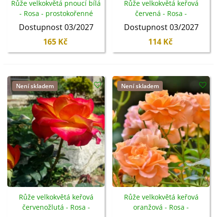
Růže velkokvětá pnoucí bílá
Růže velkokvětá keřová
- Rosa - prostokořenné
červená - Rosa -
sazenice - 1 ks
prostokořenné sazenice -
Dostupnost 03/2027
Dostupnost 03/2027
1 ks
165 Kč
114 Kč
Není skladem
Není skladem
Růže velkokvětá keřová
Růže velkokvětá keřová
červenožlutá - Rosa -
oranžová - Rosa -