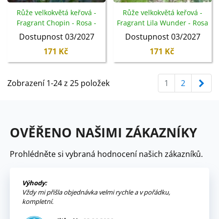
Růže velkokvětá keřová -
Růže velkokvětá keřová -
Fragrant Chopin - Rosa -
Fragrant Lila Wunder - Rosa
prostokořenné sazenice
- prostokořenné sazenice
Dostupnost 03/2027
Dostupnost 03/2027
růže - 1 ks
růže - 1 ks
171 Kč
171 Kč
Dal
Zobrazení 1-24 z 25 položek
1
2
OVĚŘENO NAŠIMI ZÁKAZNÍKY
Prohlédněte si vybraná hodnocení našich zákazníků.
Výhody:
Vždy mi přišla objednávka velmi rychle a v pořádku,
kompletní.