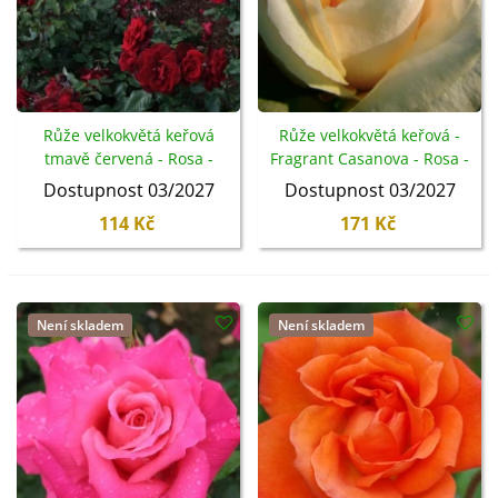
Růže velkokvětá keřová
Růže velkokvětá keřová -
tmavě červená - Rosa -
Fragrant Casanova - Rosa -
prostokořenné sazenice - 1
prostokořenné sazenice
Dostupnost 03/2027
Dostupnost 03/2027
ks
růže - 1 ks
114 Kč
171 Kč
Není skladem
Není skladem