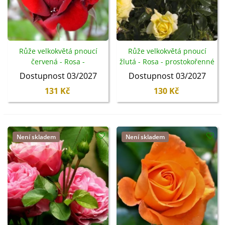
Růže velkokvětá pnoucí
Růže velkokvětá pnoucí
červená - Rosa -
žlutá - Rosa - prostokořenné
prostokořenné sazenice -
sazenice - 1 ks
Dostupnost 03/2027
Dostupnost 03/2027
1 ks
131 Kč
130 Kč
Není skladem
Není skladem