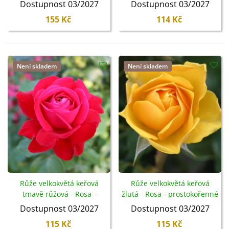
prostokořenné sazenice -
prostokořenné sazenice -
Dostupnost 03/2027
Dostupnost 03/2027
1 ks
1 ks
155 Kč
114 Kč
Není skladem
Není skladem
Růže velkokvětá keřová
Růže velkokvětá keřová
tmavě růžová - Rosa -
žlutá - Rosa - prostokořenné
prostokořenné sazenice -
sazenice - 1 ks
Dostupnost 03/2027
Dostupnost 03/2027
1 ks
115 Kč
115 Kč