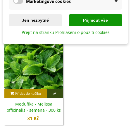
48 Kč
29 Kč
Marketingové cookies
Jen nezbytné
Přijmout vše
Přejít na stránku Prohlášení o použití cookies
Přidat do košíku
Meduňka - Melissa
officinalis - semena - 300 ks
31 Kč