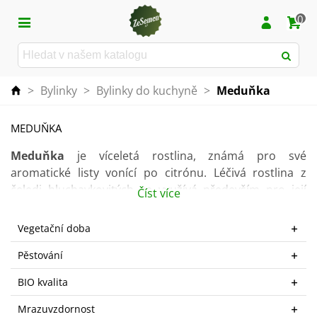
0
>
Bylinky
>
Bylinky do kuchyně
>
Meduňka
MEDUŇKA
Meduňka
je víceletá rostlina, známá pro své
aromatické listy vonící po citrónu. Léčivá rostlina z
čeledi hluchavkovitých se využívá především pro její
Číst více
zklidňující účinky
. Meduňka má blahodárný vliv na
kvalitu našeho spánku a dokáže i zbavit stresu. V
Vegetační doba
kuchyni se pro svoji
citrusovou příchuť
používá jako
Pěstování
koření do salátů, k rýži, rybám či k dochucení různých
nápojů a bylinkových omáček.
BIO kvalita
Meduňka
není náročná na pěstování
. Rostlina
Mrazuvzdornost