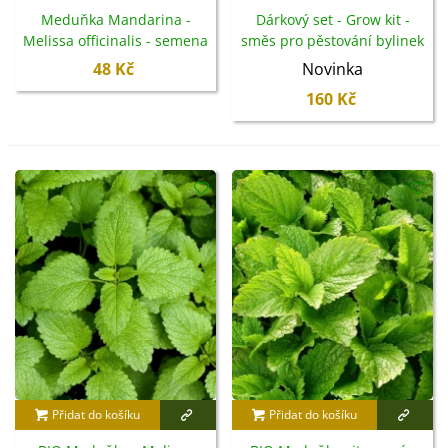
Meduňka Mandarina -
Dárkový set - Grow kit -
Melissa officinalis - semena
směs pro pěstování bylinek
- 20 ks
- Blossombs - 1 ks
48 Kč
Novinka
160 Kč
Přidat do košíku
Přidat do košíku