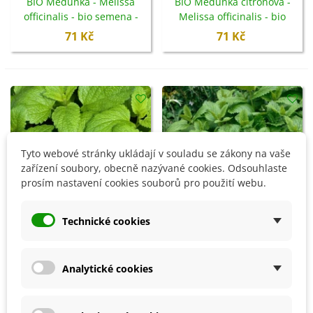
BIO Meduňka - Melissa
BIO Meduňka citronová -
officinalis - bio semena -
Melissa officinalis - bio
350 ks
semena - 30 ks
71 Kč
71 Kč
Tyto webové stránky ukládají v souladu se zákony na vaše
zařízení soubory, obecně nazývané cookies. Odsouhlaste
prosím nastavení cookies souborů pro použití webu.
Technické cookies
Přidat do košíku
Přidat do košíku
Analytické cookies
Meduňka Limoncello -
Meduňka Citra - Melissa
Melissa officinalis - semena
officinalis - semena - 100 ks
- 20 ks