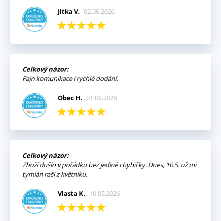
Jitka V.
02.06.2026
Celkový názor:
Fajn komunikace i rychlé dodání.
Obec H.
01.06.2026
Celkový názor:
Zboží došlo v pořádku bez jediné chybičky. Dnes, 10.5. už mi
tymián raší z květníku.
Vlasta K.
10.05.2026