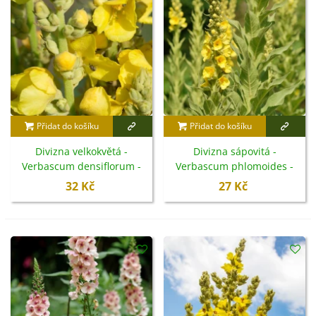
bohatých na vláhu
, ale snese i suché stanoviště.
Přidat do košíku
Přidat do košíku
Divizna velkokvětá -
Divizna sápovitá -
Verbascum densiflorum -
Verbascum phlomoides -
semena - 300 ks
semena - 0,1 g
32 Kč
27 Kč