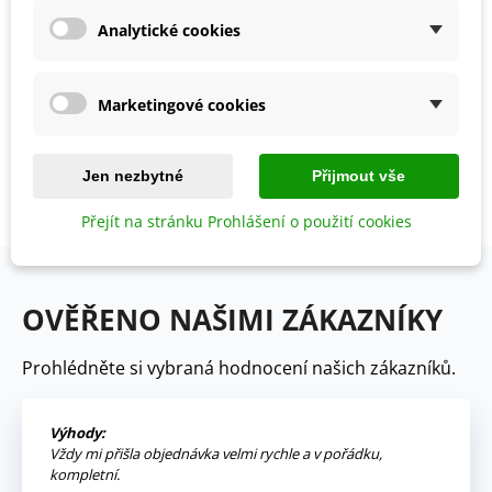
Analytické cookies
Divizna malokvětá -
Marketingové cookies
Verbascum thapus -
semena - 150 ks
31 Kč
Jen nezbytné
Přijmout vše
Zobrazení 1-5 z 5 položek
Přejít na stránku Prohlášení o použití cookies
OVĚŘENO NAŠIMI ZÁKAZNÍKY
Prohlédněte si vybraná hodnocení našich zákazníků.
Výhody:
Vždy mi přišla objednávka velmi rychle a v pořádku,
kompletní.