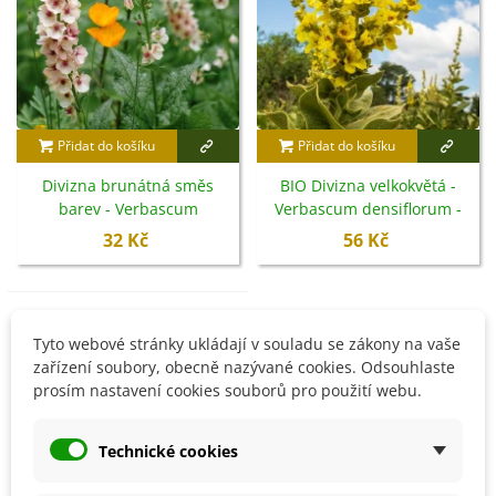
Přidat do košíku
Přidat do košíku
Divizna brunátná směs
BIO Divizna velkokvětá -
barev - Verbascum
Verbascum densiflorum -
phoeniceum - semena - 300
bio semena - 300 ks
32 Kč
56 Kč
ks
Není skladem
Tyto webové stránky ukládají v souladu se zákony na vaše
zařízení soubory, obecně nazývané cookies. Odsouhlaste
prosím nastavení cookies souborů pro použití webu.
Technické cookies