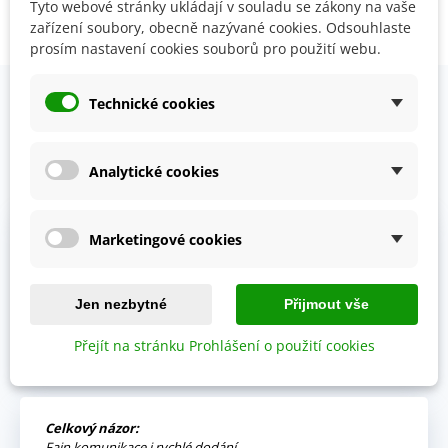
Tyto webové stránky ukládají v souladu se zákony na vaše
zařízení soubory, obecně nazývané cookies. Odsouhlaste
Zobrazení 1-2 z 2 položek
prosím nastavení cookies souborů pro použití webu.
Technické cookies
OVĚŘENO NAŠIMI ZÁKAZNÍKY
Analytické cookies
Prohlédněte si vybraná hodnocení našich zákazníků.
Výhody:
Marketingové cookies
Vždy mi přišla objednávka velmi rychle a v pořádku,
kompletní.
Jen nezbytné
Přijmout vše
Jitka V.
02.06.2026
Přejít na stránku Prohlášení o použití cookies
Celkový názor:
Fajn komunikace i rychlé dodání.