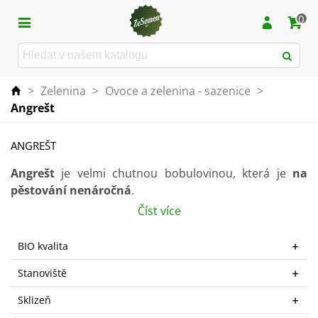
0
>
Zelenina
>
Ovoce a zelenina - sazenice
>
Angrešt
ANGREŠT
Angrešt
je velmi chutnou bobulovinou, která je
na
pěstování nenáročná
.
Číst více
Pěstování angreštu je podobné jako u rybízu. Vyhovují
mu
spíše přistíněná místa nebo závětří zahrad
.
BIO kvalita
Nejčastěji se vysazuje na zahradu na jaře či na podzim.
Stanoviště
Obsahuje
mnoho zdraví prospěšných látek
.
Vyzkoušejte si ho vypěstovat na své zahrádce!
Sklizeň