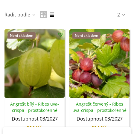
Řadit podle
2
Není skladem
Není skladem
Angrešt bílý - Ribes uva-
Angrešt červený - Ribes
crispa - prostokořenné
uva-crispa - prostokořenné
sazenice - 1 ks
sazenice - 1 ks
Dostupnost 03/2027
Dostupnost 03/2027
114 Kč
114 Kč