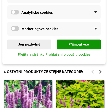
Analytické cookies
Marketingové cookies
Přidat do košíku
Přidat do košíku
Univerzální hnojivo tekuté
Srážkoměr s držákem - 1 ks
Jen nezbytné
Přijmout vše
Cererit - Forestina Mineral - 1 l
136 Kč
102 Kč
Přejít na stránku Prohlášení o použití cookies
4 OSTATNÍ PRODUKTY ZE STEJNÉ KATEGORIE: