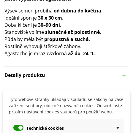
Výsev semen probíhá
od dubna do května
.
Ideální spon je
30 x 30 cm
.
Doba klíčení je
30–90 dní
.
Stanoviště volíme
slunečné až polostinné
.
Půda by měla být
propustná a suchá
.
Rostlině vyhovují štěrkové záhony.
Agastache je mrazuvzdorná
až do -24 °C
.
Detaily produktu
SOUVISEJÍCÍ PRODUKTY
Tyto webové stránky ukládají v souladu se zákony na vaše
zařízení soubory, obecně nazývané cookies. Odsouhlaste
prosím nastavení cookies souborů pro použití webu.
Technické cookies