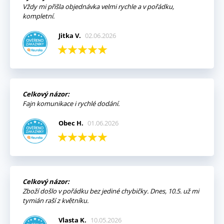
Vždy mi přišla objednávka velmi rychle a v pořádku,
kompletní.
Jitka V.
02.06.2026
Celkový názor:
Fajn komunikace i rychlé dodání.
Obec H.
01.06.2026
Celkový názor:
Zboží došlo v pořádku bez jediné chybičky. Dnes, 10.5. už mi
tymián raší z květníku.
Vlasta K.
10.05.2026