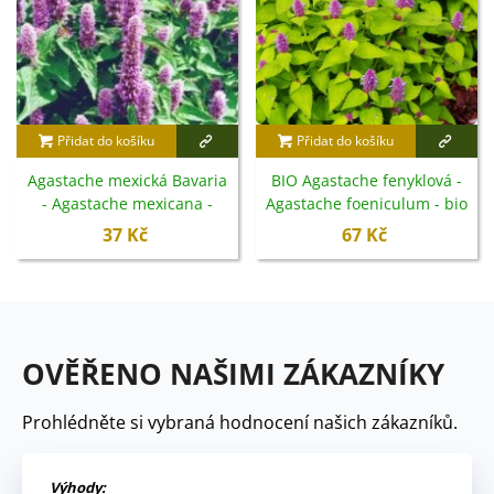
Přidat do košíku
Přidat do košíku
Agastache mexická Bavaria
BIO Agastache fenyklová -
- Agastache mexicana -
Agastache foeniculum - bio
semena - 30 ks
semena - 100 ks
37 Kč
67 Kč
OVĚŘENO NAŠIMI ZÁKAZNÍKY
Prohlédněte si vybraná hodnocení našich zákazníků.
Výhody: