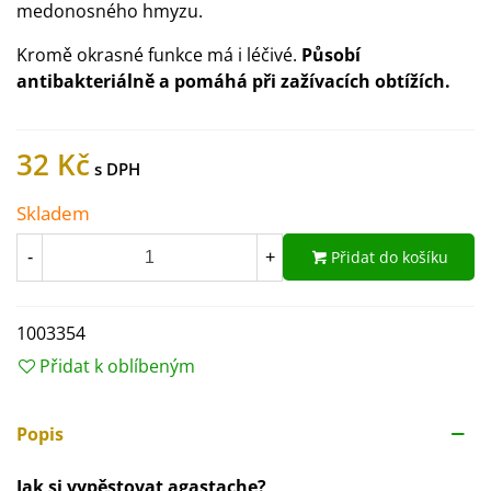
medonosného hmyzu.
Kromě okrasné funkce má i léčivé.
Působí
antibakteriálně a pomáhá při zažívacích obtížích.
32 Kč
Skladem
Přidat do košíku
-
+
1003354
Přidat k oblíbeným
Popis
Jak si vypěstovat agastache?