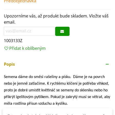
Předobjednávka
Upozorníme vás, až produkt bude skladem. Vložte váš
email.
1003133Z
Přidat k oblíbeným
Popis
Semena dáme do směsi rašeliny a písku. Dáme je na povrch
nebo je jemně zatlačíme. K rychlému klíčení je potřeba vlhkost,
proto je dobré umístit květináč se semeny do skleníku nebo ho
přikrýt igelitovým pytlíkem. Pokud je zakrytý musí se větrat, aby
měla rostlina přísun vzduchu a kyslíku.