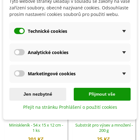
Tyto webové stránky ukládají v souladu se zákony na vaše
zařízení soubory, obecně nazývané cookies. Odsouhlaste
Detaily produktu
prosím nastavení cookies souborů pro použití webu.
SOUVISEJÍCÍ PRODUKTY
Technické cookies
Analytické cookies
Marketingové cookies
Jen nezbytné
Přijmout vše
Přejít na stránku Prohlášení o použití cookies
Přidat do košíku
Přidat do košíku
Miniskleník - 54 x 15 x 12 cm -
Substrát pro výsev a množení -
1 ks
200 g
201 Kč
25 Kč