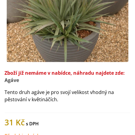
Zboží již nemáme v nabídce, náhradu najdete zde:
Agáve
Tento druh agáve je pro svojí velikost vhodný na
pěstování v květináčích.
31 Kč