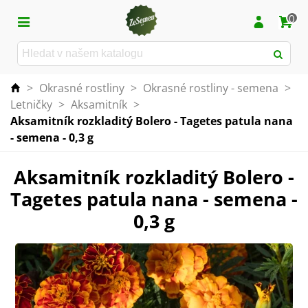
0
>
Okrasné rostliny
>
Okrasné rostliny - semena
>
Letničky
>
Aksamitník
>
Aksamitník rozkladitý Bolero - Tagetes patula nana
- semena - 0,3 g
Aksamitník rozkladitý Bolero -
Tagetes patula nana - semena -
0,3 g