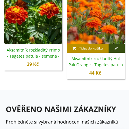
Přidat do košíku
Aksamitník rozkladitý Primo
- Tagetes patula - semena -
Aksamitník rozkladitý Hot
0,3 g
29 Kč
Pak Orange - Tagetes patula
- semena - 30 ks
44 Kč
OVĚŘENO NAŠIMI ZÁKAZNÍKY
Prohlédněte si vybraná hodnocení našich zákazníků.