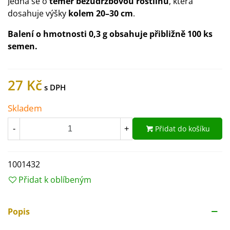
Jedná se o
téměř bezúdržbovou rostlinu
, která
dosahuje výšky
kolem 20–30 cm
.
Balení o hmotnosti 0,3 g obsahuje přibližně 100 ks
semen.
27 Kč
Skladem
Přidat do košíku
-
+
1001432
Přidat k oblíbeným
Popis