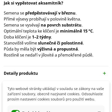
Jak si vypěstovat aksamitník?
Semena se
předpěstovávají v březnu
.
Přímé výsevy probíhají v polovině května.
Semena se vysévají
na povrch substrátu
.
Optimální teplota ke klíčení je
minimálně 15 °C
.
Doba klíčení je
1–2 týdny
.
Stanoviště volíme
slunečné či polostinné
.
Půda by měla být
výživná a propustná
.
Rostlině se nedaří v jílovité a přemokřené půdě.
Detaily produktu
SOUVISEJÍCÍ PRODUKTY
Tyto webové stránky ukládají v souladu se zákony na vaše
zařízení soubory, obecně nazývané cookies. Odsouhlaste
prosím nastavení cookies souborů pro použití webu.