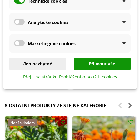
Technické cookies
Analytické cookies
Marketingové cookies
Přidat do košíku
Přidat do košíku
Jen nezbytné
Přijmout vše
Biochar Mini start - aktivní uhlí
Hoštické slepičince -
k rostlinám - Devrakon - 300 ml
granulované - 2,5 kg
Přejít na stránku Prohlášení o použití cookies
105 Kč
178 Kč
8 OSTATNÍ PRODUKTY ZE STEJNÉ KATEGORIE:
Není skladem