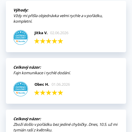
Výhody:
Vždy mi přišla objednávka velmi rychle a v pořádku,
kompletní.
Jitka V.
02.06.2026
Celkový názor:
Fajn komunikace i rychlé dodání.
Obec H.
01.06.2026
Celkový názor:
Zboží došlo v pořádku bez jediné chybičky. Dnes, 10.5. už mi
tymián raší z květníku.