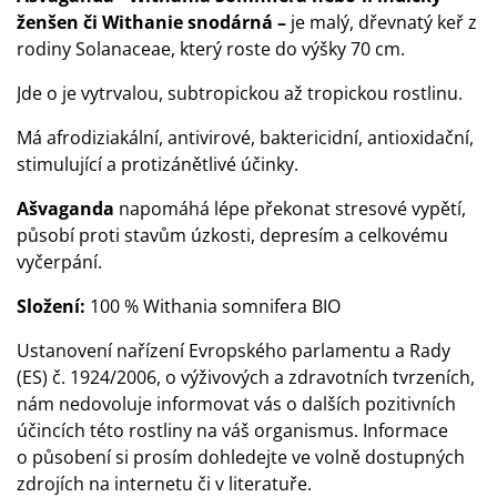
ženšen či Withanie snodárná –
je malý, dřevnatý keř z
rodiny Solanaceae, který roste do výšky 70 cm.
Jde o
je vytrvalou
, subtropickou až tropickou rostlinu.
Má afrodiziakální, antivirové, baktericidní, antioxidační,
stimulující a protizánětlivé účinky.
Ašvaganda
napomáhá lépe překonat stresové vypětí,
působí proti stavům úzkosti, depresím a celkovému
vyčerpání.
Složení:
100 % Withania somnifera BIO
Ustanovení nařízení Evropského parlamentu a Rady
(ES) č. 1924/2006, o výživových a zdravotních tvrzeních,
nám nedovoluje informovat vás o dalších pozitivních
účincích této rostliny na váš organismus. Informace
o působení si prosím dohledejte ve volně dostupných
zdrojích na internetu či v literatuře.