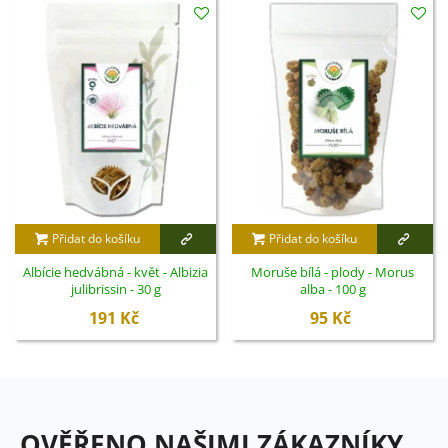
Přidat do košíku
Přidat do košíku
Albície hedvábná - květ - Albizia
Moruše bílá - plody - Morus
julibrissin - 30 g
alba - 100 g
191 Kč
95 Kč
OVĚŘENO NAŠIMI ZÁKAZNÍKY