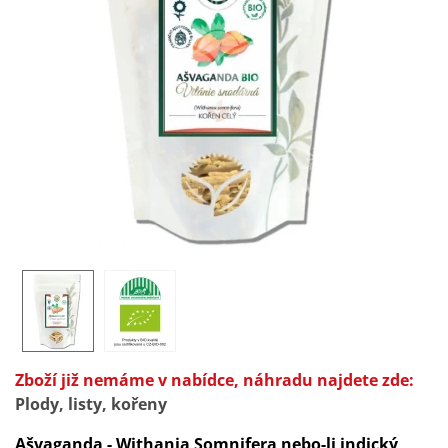
Zboží již nemáme v nabídce, náhradu najdete zde:
Plody, listy, kořeny
Ašvaganda - Withania Somnifera nebo-li indický