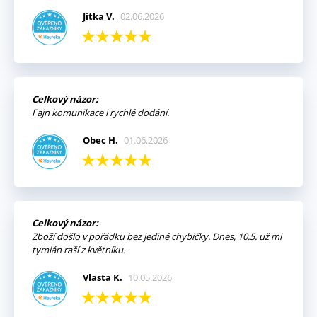
Jitka V.
02.06.2026
Celkový názor:
Fajn komunikace i rychlé dodání.
Obec H.
01.06.2026
Celkový názor:
Zboží došlo v pořádku bez jediné chybičky. Dnes, 10.5. už mi
tymián raší z květníku.
Vlasta K.
10.05.2026