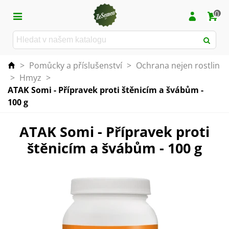
0
>
Pomůcky a příslušenství
>
Ochrana nejen rostlin
>
Hmyz
>
ATAK Somi - Přípravek proti štěnicím a švábům -
100 g
ATAK Somi - Přípravek proti
štěnicím a švábům - 100 g