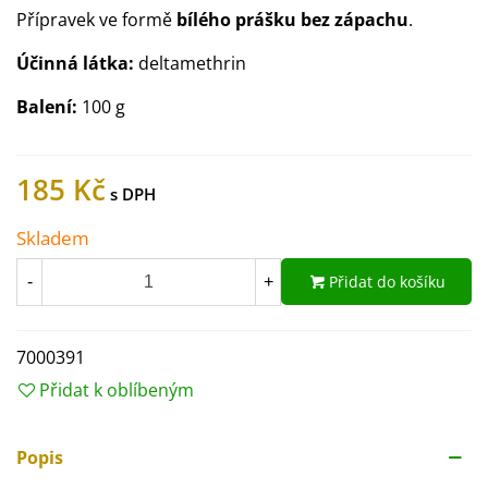
Přípravek ve formě
bílého prášku bez zápachu
.
Účinná látka:
deltamethrin
Balení:
100 g
185 Kč
Skladem
Přidat do košíku
-
+
7000391
Přidat k oblíbeným
Popis