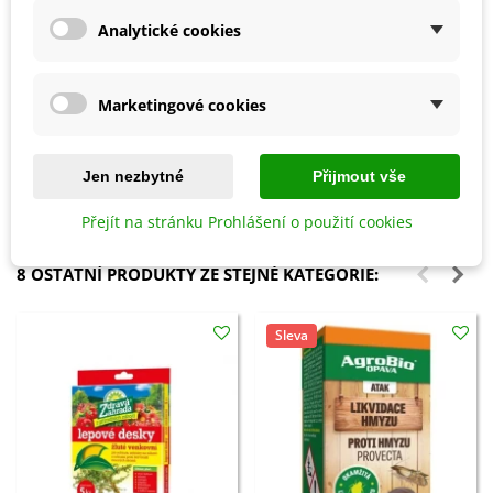
Analytické cookies
Marketingové cookies
Přidat do košíku
Přidat do košíku
Prořezávací pilka - 230 mm - 1
Sirná svíce - 25 cm - 1 ks
ks
Jen nezbytné
Přijmout vše
482 Kč
161 Kč
Přejít na stránku Prohlášení o použití cookies
8 OSTATNÍ PRODUKTY ZE STEJNÉ KATEGORIE:
Sleva