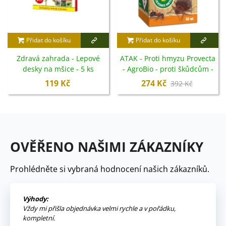
Přidat do košíku
Přidat do košíku
Zdravá zahrada - Lepové
ATAK - Proti hmyzu Provecta
desky na mšice - 5 ks
- AgroBio - proti škůdcům -
50 ml
119 Kč
274 Kč
392 Kč
OVĚŘENO NAŠIMI ZÁKAZNÍKY
Prohlédněte si vybraná hodnocení našich zákazníků.
Výhody:
Vždy mi přišla objednávka velmi rychle a v pořádku,
kompletní.