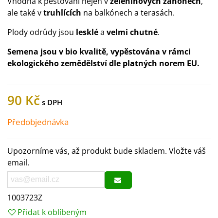
Vhodná k pěstování nejen v
zeleninových záhonech
,
ale také v
truhlících
na balkónech a terasách.
Plody odrůdy jsou
lesklé
a
velmi chutné
.
Semena jsou v bio kvalitě, vypěstována v rámci
ekologického zemědělství dle platných norem EU.
90 Kč
Předobjednávka
Upozorníme vás, až produkt bude skladem. Vložte váš
email.
1003723Z
Přidat k oblíbeným