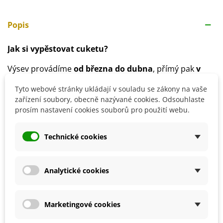
Popis
Jak si vypěstovat cuketu?
Výsev provádíme
od března do dubna
, přímý pak
v
květnu
.
Tyto webové stránky ukládají v souladu se zákony na vaše
Doba klíčení je přibližně
1–2 týdny
, ale může být i delší
zařízení soubory, obecně nazývané cookies. Odsouhlaste
v závislosti na podmínkách.
prosím nastavení cookies souborů pro použití webu.
Spon je ideální
80 x 100 cm
.
Stanoviště volíme
slunečné
.
Technické cookies
Půda je nejvhodnější
hlinitá
,
bohatá na živiny
.
Cuketa vyžaduje
pravidelnou zálivku
a
hnojení
.
Analytické cookies
Detaily produktu
Marketingové cookies
SOUVISEJÍCÍ PRODUKTY