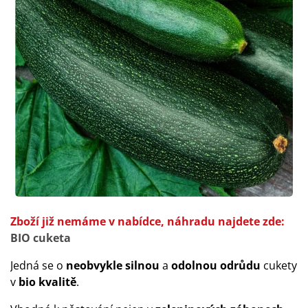
Zboží již nemáme v nabídce, náhradu najdete zde:
BIO cuketa
Jedná se o
neobvykle silnou
a
odolnou odrůdu
cukety
v
bio kvalitě
.