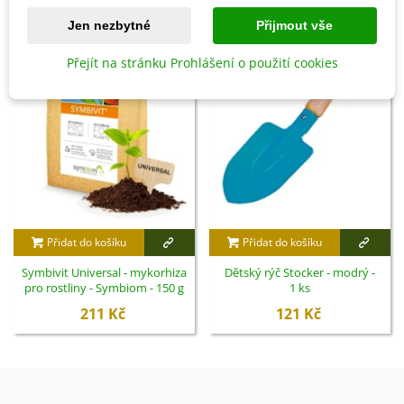
Jen nezbytné
Přijmout vše
Přejít na stránku Prohlášení o použití cookies
Přidat do košíku
Přidat do košíku
Symbivit Universal - mykorhiza
Dětský rýč Stocker - modrý -
pro rostliny - Symbiom - 150 g
1 ks
211 Kč
121 Kč