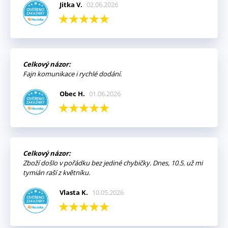
Jitka V.
02.06.2026
Celkový názor:
Fajn komunikace i rychlé dodání.
Obec H.
01.06.2026
Celkový názor:
Zboží došlo v pořádku bez jediné chybičky. Dnes, 10.5. už mi
tymián raší z květníku.
Vlasta K.
10.05.2026