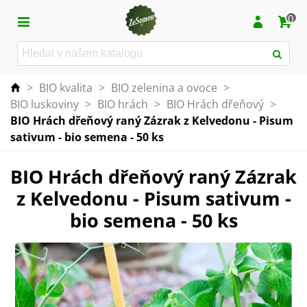
0
>
BIO kvalita
>
BIO zelenina a ovoce
>
BIO luskoviny
>
BIO hrách
>
BIO Hrách dřeňový
>
BIO Hrách dřeňový raný Zázrak z Kelvedonu - Pisum
sativum - bio semena - 50 ks
BIO Hrách dřeňový raný Zázrak
z Kelvedonu - Pisum sativum -
bio semena - 50 ks