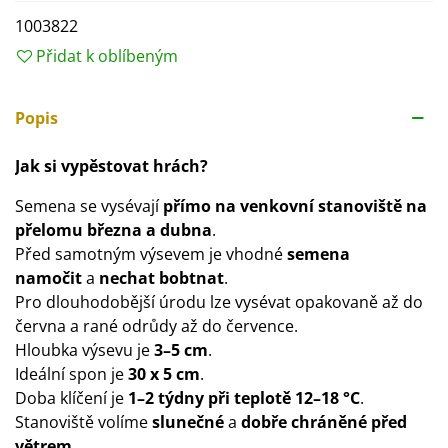
1003822
Přidat k oblíbeným
Popis
Jak si vypěstovat hrách?
Semena se vysévají
přímo
na venkovní stanoviště
na
přelomu března a dubna
.
Před samotným výsevem je vhodné
semena
namočit
a
nechat bobtnat
.
Pro dlouhodobější úrodu lze vysévat opakovaně až do
června a rané odrůdy až do července.
Hloubka výsevu je
3–5 cm
.
Ideální spon je
30 x 5 cm
.
Doba klíčení je
1–2 týdny při teplotě 12–18 °C
.
Stanoviště volíme
slunečné
a
dobře chráněné před
větrem
.