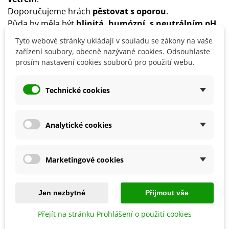
Doporučujeme hrách
pěstovat
s oporou
.
Půda by měla být
hlinitá, humózní, s neutrálním pH
.
Rostlina vyžaduje
pravidelnou zálivku
.
Tyto webové stránky ukládají v souladu se zákony na vaše
Hrách se sklízí postupně podle požadovaného stupně
zařízení soubory, obecně nazývané cookies. Odsouhlaste
zralosti.
prosím nastavení cookies souborů pro použití webu.
Technické cookies
Detaily produktu
Analytické cookies
SOUVISEJÍCÍ PRODUKTY
Marketingové cookies
Jen nezbytné
Přijmout vše
Přejít na stránku Prohlášení o použití cookies