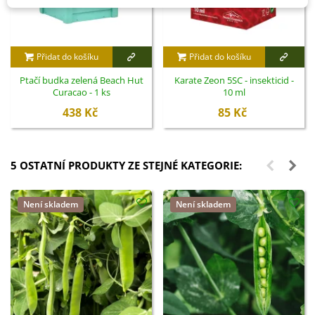
Přidat do košíku
Přidat do košíku
Ptačí budka zelená Beach Hut
Karate Zeon 5SC - insekticid -
Curacao - 1 ks
10 ml
438 Kč
85 Kč
5 OSTATNÍ PRODUKTY ZE STEJNÉ KATEGORIE:
Není skladem
Není skladem