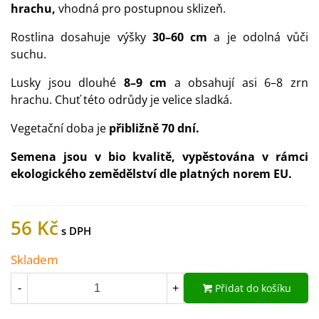
hrachu,
vhodná pro postupnou sklizeň.
Rostlina dosahuje výšky
30–60 cm
a je odolná vůči
suchu.
Lusky jsou dlouhé
8–9 cm
a obsahují asi 6–8 zrn
hrachu. Chuť této odrůdy je velice sladká.
Vegetační doba je
přibližně
70 dní.
Semena jsou v bio kvalitě, vypěstována v rámci
ekologického zemědělství dle platných norem EU.
56 Kč
Skladem
Přidat do košíku
-
+