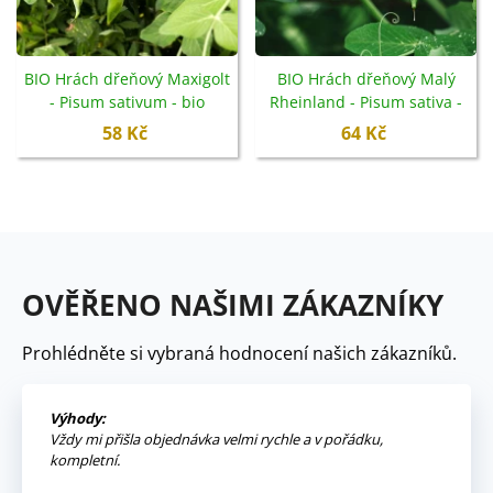
BIO Hrách dřeňový Maxigolt
BIO Hrách dřeňový Malý
- Pisum sativum - bio
Rheinland - Pisum sativa -
semena - 35 ks
bio semena - 45 ks
58 Kč
64 Kč
OVĚŘENO NAŠIMI ZÁKAZNÍKY
Prohlédněte si vybraná hodnocení našich zákazníků.
Výhody:
Vždy mi přišla objednávka velmi rychle a v pořádku,
kompletní.