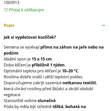
1003913
Přidat k oblíbeným
Popis
Jak si vypěstovat kozlíček?
Semena se vysévají
přímo na záhon na jaře nebo na
podzim
.
Ideální spon je
15 x 15 cm
.
Doba klíčení je
přibližně 1 týden
.
Optimální teplota pro klíčení je
10–20 °C
.
Rostlina dobře snáší i větší teplotní pokles.
Doporučujeme zakrýt sazenice
netkanou textilií
,
která chrání rostliny před škůdci a zkrátí období
vegetace.
Stanoviště volíme
slunečné
.
Půda by měla být středně
těžká
,
bohatá na