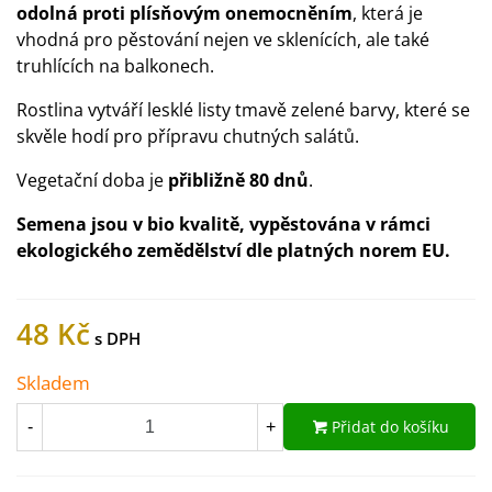
odolná proti plísňovým onemocněním
, která je
vhodná pro pěstování nejen ve sklenících, ale také
truhlících na balkonech.
Rostlina vytváří lesklé listy tmavě zelené barvy, které se
skvěle hodí pro přípravu chutných salátů.
Vegetační doba je
přibližně 80 dnů
.
Semena jsou v bio kvalitě, vypěstována v rámci
ekologického zemědělství dle platných norem EU.
48 Kč
Skladem
Přidat do košíku
-
+