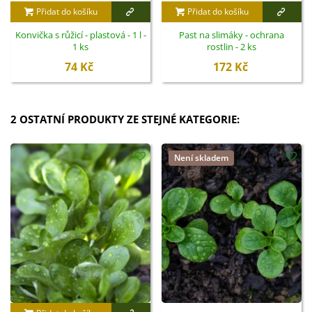
Přidat do košíku
Přidat do košíku
Konvička s růžicí - plastová - 1 l -
Past na slimáky - ochrana
1 ks
rostlin - 2 ks
74 Kč
172 Kč
2 OSTATNÍ PRODUKTY ZE STEJNÉ KATEGORIE:
Není skladem