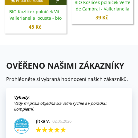
Přidat do košíku
BIO Kozlíček polníček Verte
de Cambrai - Vallerianella
BIO Kozlíček polníček Vít -
locusta - bio semena -
39 Kč
Vallerianella locusta - bio
150 ks
semena - 100 ks
45 Kč
OVĚŘENO NAŠIMI ZÁKAZNÍKY
Prohlédněte si vybraná hodnocení našich zákazníků.
Výhody:
Vždy mi přišla objednávka velmi rychle a v pořádku,
kompletní.
Jitka V.
02.06.2026