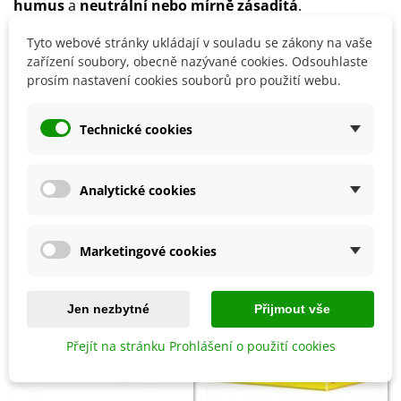
humus
a
neutrální nebo mírně zásaditá
.
Rostlina nesnáší přímé hnojení a kyselé půdy.
Tyto webové stránky ukládají v souladu se zákony na vaše
Kozlíček vyžaduje
dostatečnou zálivku
.
zařízení soubory, obecně nazývané cookies. Odsouhlaste
prosím nastavení cookies souborů pro použití webu.
Detaily produktu
Technické cookies
SOUVISEJÍCÍ PRODUKTY
Analytické cookies
Marketingové cookies
Jen nezbytné
Přijmout vše
Přejít na stránku Prohlášení o použití cookies