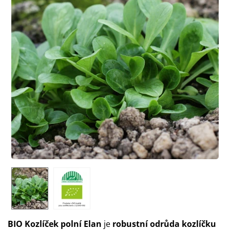
BIO Kozlíček polní Elan
je
robustní odrůda kozlíčku