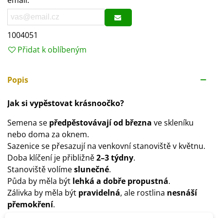
email.
1004051
Přidat k oblíbeným
Popis
Jak si vypěstovat krásnoočko?
Semena se
předpěstovávají od března
ve skleníku
nebo doma za oknem.
Sazenice se přesazují na venkovní stanoviště v květnu.
Doba klíčení je přibližně
2–3 týdny
.
Stanoviště volíme
slunečné
.
Půda by měla být
lehká a dobře propustná
.
Zálivka by měla být
pravidelná
, ale rostlina
nesnáší
přemokření
.
Rostlina je
mrazuvzdorná
.