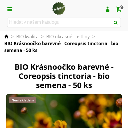
0
>
BIO kvalita
>
BIO okrasné rostliny
>
BIO Krásnoočko barevné - Coreopsis tinctoria - bio
semena - 50 ks
BIO Krásnoočko barevné -
Coreopsis tinctoria - bio
semena - 50 ks
Není skladem