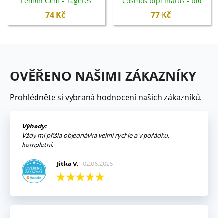
Lemon Gem - Tagetes
Cosmos bipinnatus - bio
tenuifolia - bio semena -
semena - 20 ks
74 Kč
77 Kč
0,02 g
OVĚŘENO NAŠIMI ZÁKAZNÍKY
Prohlédněte si vybraná hodnocení našich zákazníků.
Výhody:
Vždy mi přišla objednávka velmi rychle a v pořádku,
kompletní.
Jitka V.
02.06.2026