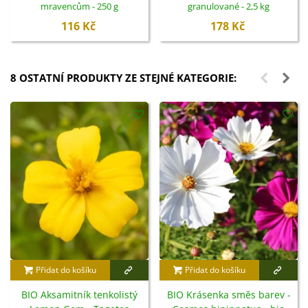
mravencům - 250 g
granulované - 2,5 kg
116 Kč
178 Kč
8 OSTATNÍ PRODUKTY ZE STEJNÉ KATEGORIE:
Přidat do košíku
Přidat do košíku
BIO Aksamitník tenkolistý
BIO Krásenka směs barev -