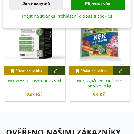
Jen nezbytné
Přijmout vše
Přejít na stránku Prohlášení o použití cookies
Přidat do košíku
Přidat do košíku
NEEM AZAL - insekticid - 25 ml
NPK s guánem - Hoštické
hnojivo - 1 kg
247 Kč
93 Kč
OVĚŘENO NAŠIMI ZÁKAZNÍKY