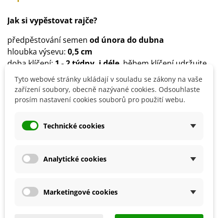
Jak si vypěstovat rajče?
předpěstování semen
od února do dubna
hloubka výsevu:
0,5 cm
doba klíčení:
1 - 2 týdny, i déle
, během klíčení udržujte
vyšší teplotu
Tyto webové stránky ukládají v souladu se zákony na vaše
od poloviny května lze rostliny přemístit ven
zařízení soubory, obecně nazývané cookies. Odsouhlaste
spon:
80 x 50 cm
prosím nastavení cookies souborů pro použití webu.
stanoviště:
teplé, slunečné, dobře chráněné
půda:
středně těžká, výživná
Technické cookies
důležitá je pravidelná závlaha a přihnojování
Analytické cookies
Detaily produktu
Marketingové cookies
SOUVISEJÍCÍ PRODUKTY