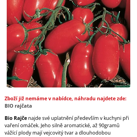
Zboží již nemáme v nabídce, náhradu najdete zde:
BIO rajčata
Bio Rajče
najde své uplatnění především v kuchyni při
vaření omáček. Jeho silně aromatické, až 90gramů
vážící plody mají vejcovitý tvar a dlouhodobou