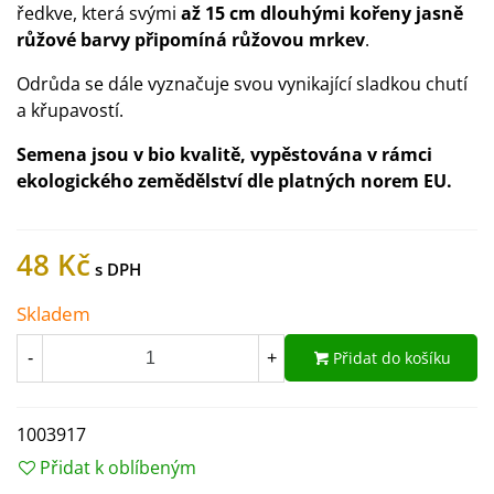
ředkve, která svými
až 15 cm dlouhými kořeny jasně
růžové barvy připomíná růžovou mrkev
.
Odrůda se dále vyznačuje svou vynikající sladkou chutí
a křupavostí.
Semena jsou v bio kvalitě, vypěstována v rámci
ekologického zemědělství dle platných norem EU.
48 Kč
Skladem
Přidat do košíku
-
+
1003917
Přidat k oblíbeným