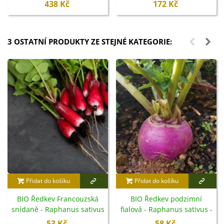
438 Kč
172 Kč
3 OSTATNÍ PRODUKTY ZE STEJNÉ KATEGORIE:
Přidat do košíku
Přidat do košíku
BIO Ředkev Francouzská
BIO Ředkev podzimní
snídaně - Raphanus sativus
fialová - Raphanus sativus -
- bio semena - 80 ks
bio semena - 80 ks
53 Kč
58 Kč