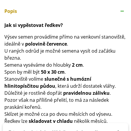
Popis
Jak si vypěstovat ředkev?
Výsev semen provádíme přímo na venkovní stanoviště,
ideálně v
polovině července
.
U raných odrůd je možné semena vysít od začátku
března.
Semena vyséváme do hloubky
2 cm
.
Spon by měl být
50 x 30 cm
.
Stanoviště volíme
slunečné s humózní
hlinitopísčitou půdou
, která udrží dostatek vláhy.
Důležité je rostlině dopřát
pravidelnou zálivku
.
Pozor však na přílišné přelití, to má za následek
praskání kořenů.
Sklízet je možné cca po dvou měsících od výsevu.
Ředkev lze
skladovat v chladu
několik měsíců.