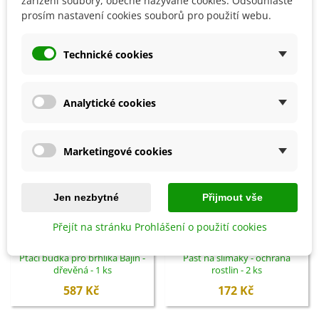
zařízení soubory, obecně nazývané cookies. Odsouhlaste
prosím nastavení cookies souborů pro použití webu.
SOUVISEJÍCÍ PRODUKTY
Technické cookies
Analytické cookies
Marketingové cookies
Jen nezbytné
Přijmout vše
Přejít na stránku Prohlášení o použití cookies
Přidat do košíku
Přidat do košíku
Ptačí budka pro brhlíka Bajin -
Past na slimáky - ochrana
dřevěná - 1 ks
rostlin - 2 ks
587 Kč
172 Kč