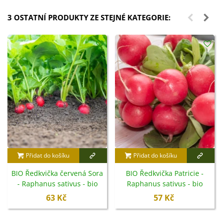
3 OSTATNÍ PRODUKTY ZE STEJNÉ KATEGORIE:
Přidat do košíku
Přidat do košíku
BIO Ředkvička červená Sora
BIO Ředkvička Patricie -
- Raphanus sativus - bio
Raphanus sativus - bio
semena - 40 ks
semena - 25 ks
63 Kč
57 Kč