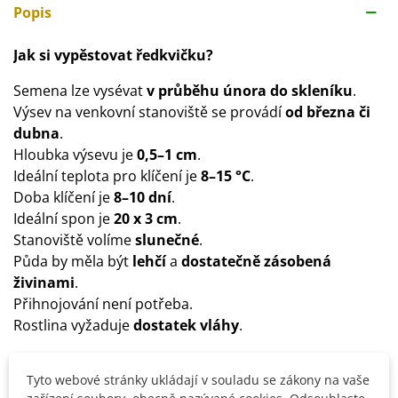
Popis
Jak si vypěstovat ředkvičku?
Semena lze vysévat
v průběhu února do skleníku
.
Výsev na venkovní stanoviště se provádí
od března či
dubna
.
Hloubka výsevu je
0,5–1 cm
.
Ideální teplota pro klíčení je
8–15 °C
.
Doba klíčení je
8–10 dní
.
Ideální spon je
20 x 3 cm
.
Stanoviště volíme
slunečné
.
Půda by měla být
lehčí
a
dostatečně zásobená
živinami
.
Přihnojování není potřeba.
Rostlina vyžaduje
dostatek vláhy
.
Tyto webové stránky ukládají v souladu se zákony na vaše
Detaily produktu