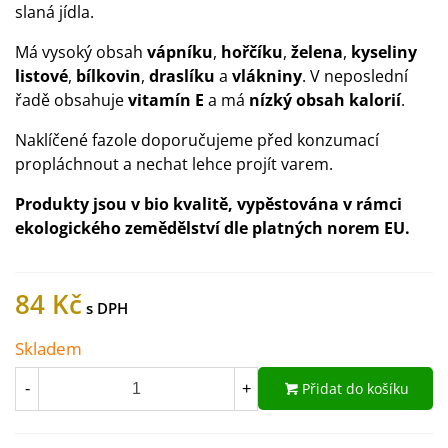
slaná jídla.
Má vysoký obsah
vápníku
,
hořčíku
,
želena
,
kyseliny
listové
,
bílkovin
,
draslíku
a
vlákniny
. V neposlední
řadě obsahuje
vitamín E
a má
nízký obsah kalorií
.
Naklíčené fazole doporučujeme před konzumací
propláchnout a nechat lehce projít varem.
Produkty jsou v bio kvalitě, vypěstována v rámci
ekologického zemědělství dle platných norem EU.
84 Kč
Skladem
Přidat do košíku
-
+