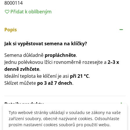
8000114
Přidat k oblíbeným
Popis
Jak si vypěstovat semena na klíčky?
Semena důkladně
propláchněte
.
Jednu polévkovou lžíci rovnoměrně rozesejte a
2–3 x
denně zvlhčete
.
Ideální teplota ke klíčení je asi
při 21 °C
.
Sklízet můžete
po 3 až 7 dnech
.
Detaily produktu
Tyto webové stránky ukládají v souladu se zákony na vaše
zařízení soubory, obecně nazývané cookies. Odsouhlaste
SOUVISEJÍCÍ PRODUKTY
prosím nastavení cookies souborů pro použití webu.