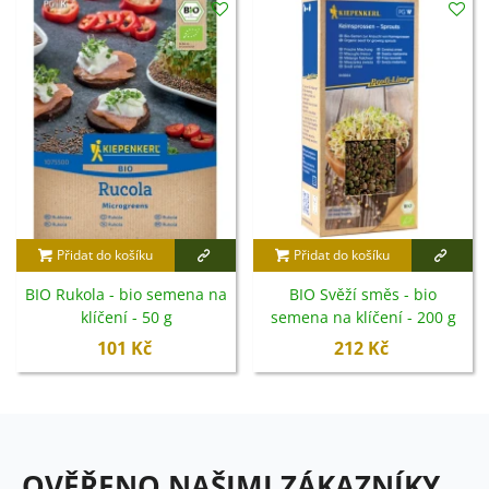
Přidat do košíku
Přidat do košíku
BIO Rukola - bio semena na
BIO Svěží směs - bio
klíčení - 50 g
semena na klíčení - 200 g
101 Kč
212 Kč
OVĚŘENO NAŠIMI ZÁKAZNÍKY