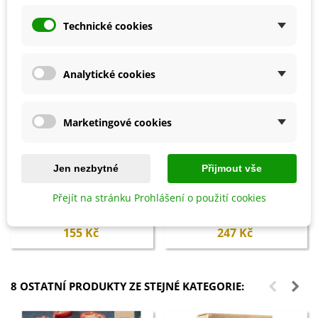
Technické cookies
Analytické cookies
Marketingové cookies
Jen nezbytné
Přijmout vše
Přidat do košíku
Přidat do košíku
Přejít na stránku Prohlášení o použití cookies
Psyllium BIO - prášek - BIO
Dřevěná dárková krabička - 1 ks
kvalita - 150 g
155 Kč
247 Kč
8 OSTATNÍ PRODUKTY ZE STEJNÉ KATEGORIE: