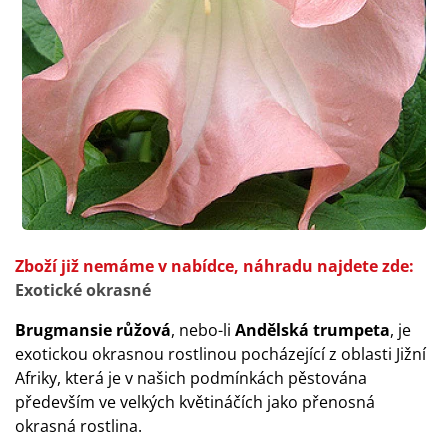
Zboží již nemáme v nabídce, náhradu najdete zde:
Exotické okrasné
Brugmansie růžová
, nebo-li
Andělská trumpeta
, je
exotickou okrasnou rostlinou pocházející z oblasti Jižní
Afriky, která je v našich podmínkách pěstována
především ve velkých květináčích jako přenosná
okrasná rostlina.