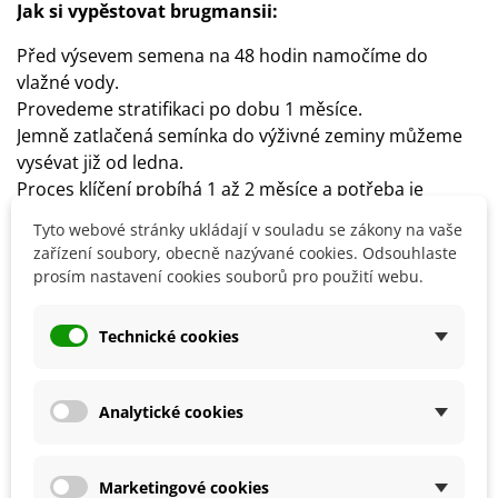
Jak si vypěstovat brugmansii:
Před výsevem semena na 48 hodin namočíme do
vlažné vody.
Provedeme stratifikaci po dobu 1 měsíce.
Jemně zatlačená semínka do výživné zeminy můžeme
vysévat již od ledna.
Proces klíčení probíhá 1 až 2 měsíce a potřeba je
teplota okolo 22–26 °C a slunné místo.
Tyto webové stránky ukládají v souladu se zákony na vaše
Samotná semínka uchovávejte mimo dosah dětí,
zařízení soubory, obecně nazývané cookies. Odsouhlaste
protože jsou jedovatá.
prosím nastavení cookies souborů pro použití webu.
Stanoviště slunečné s výživnou, humózní, propustnou
půdou.
Technické cookies
Dostatečná a pravidelná zálivka a hnojení.
V zimě přesunout do chladné a světlé místnosti.
Teplo a polostín jsou ideální pěstební podmínky.
Analytické cookies
Detaily produktu
Marketingové cookies