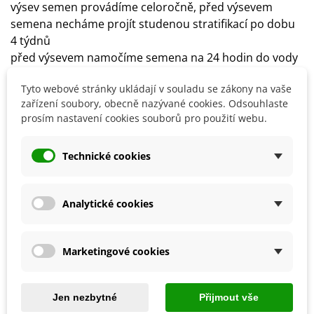
výsev semen provádíme celoročně, před výsevem
semena necháme projít studenou stratifikací po dobu
4 týdnů
před výsevem namočíme semena na 24 hodin do vody
semena vyséváme přímo na substrát a lehce je
Tyto webové stránky ukládají v souladu se zákony na vaše
zasypeme
zařízení soubory, obecně nazývané cookies. Odsouhlaste
půda by měla být výživná a dobře propustná
prosím nastavení cookies souborů pro použití webu.
stanoviště volíme slunečné až polostinné
klíčení semen trvá zpravidla 2 měsíce
Technické cookies
Detaily produktu
Analytické cookies
SOUVISEJÍCÍ PRODUKTY
Marketingové cookies
Jen nezbytné
Přijmout vše