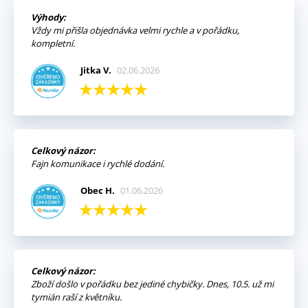
Výhody:
Vždy mi přišla objednávka velmi rychle a v pořádku,
kompletní.
Jitka V.
02.06.2026
Celkový názor:
Fajn komunikace i rychlé dodání.
Obec H.
01.06.2026
Celkový názor:
Zboží došlo v pořádku bez jediné chybičky. Dnes, 10.5. už mi
tymián raší z květníku.