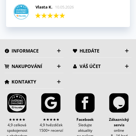
Vlasta K.
10.05.2026
INFORMACE
HLEDÁTE
NAKUPOVÁNÍ
VÁŠ ÚČET
KONTAKTY
★★★★★
★★★★★
Facebook
Zákaznický
4,9 celková
4,9 hvězdiček
Sledujte
servis
spokojenost
1500+ recenzí
aktuality
online
s obchodem
na našem
8 - 16 hod