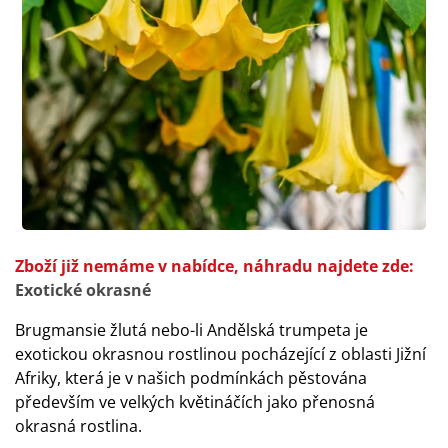
Zboží již nemáme v nabídce, náhradu najdete zde:
Exotické okrasné
Brugmansie žlutá nebo-li Andělská trumpeta je
exotickou okrasnou rostlinou pocházející z oblasti Jižní
Afriky, která je v našich podmínkách pěstována
především ve velkých květináčích jako přenosná
okrasná rostlina.