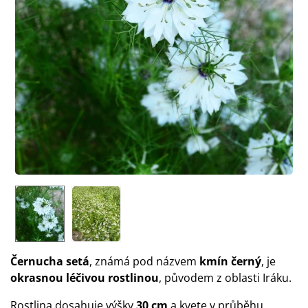
Černucha setá
, známá pod názvem
kmín černý
, je
okrasnou léčivou rostlinou
, původem z oblasti Iráku.
Rostlina dosahuje výšky
30 cm
a kvete v průběhu