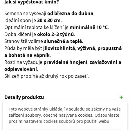
Jak si vypěstovat kmín?
Semena se vysévají
od března do dubna
.
Ideální spon je
30 x 30 cm
.
Optimální teplota ke klíčení je
minimálně 10 °C
.
Doba klíčení je
okolo 2–3 týdnů
.
Stanoviště volíme
slunečné a teplé
.
Půda by měla být
jílovitohlinitá
,
výživná
,
propustná
a bohatá na vápník
.
Rostlina vyžaduje
pravidelné hnojení
,
zavlažování a
odplevelování
.
Sklizeň probíhá až druhý rok po zasetí.
Detaily produktu
Tyto webové stránky ukládají v souladu se zákony na vaše
SOUVISEJÍCÍ PRODUKTY
zařízení soubory, obecně nazývané cookies. Odsouhlaste
prosím nastavení cookies souborů pro použití webu.