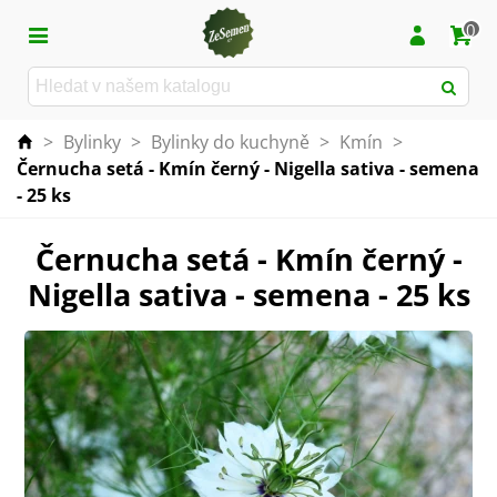
0
>
Bylinky
>
Bylinky do kuchyně
>
Kmín
>
Černucha setá - Kmín černý - Nigella sativa - semena
- 25 ks
Černucha setá - Kmín černý -
Nigella sativa - semena - 25 ks