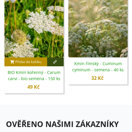
Přidat do košíku
Kmín římský - Cuminum
cyminum - semena - 40 ks
BIO Kmín kořenný - Carum
32 Kč
carvi - bio semena - 150 ks
49 Kč
OVĚŘENO NAŠIMI ZÁKAZNÍKY