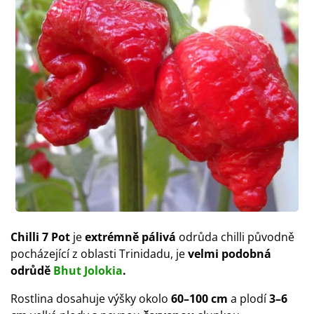
Chilli 7 Pot
je
extrémně pálivá
odrůda chilli původně
pocházející z oblasti Trinidadu, je
velmi podobná
odrůdě
Bhut Jolokia
.
Rostlina dosahuje výšky okolo
60–100 cm
a plodí
3–6