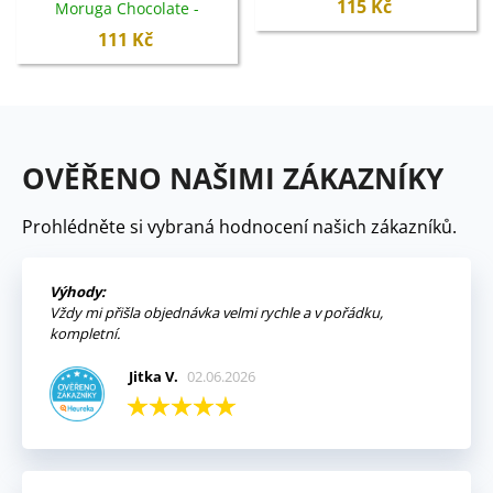
115 Kč
Moruga Chocolate -
Capsicum chinense -
111 Kč
semena - 5 ks
OVĚŘENO NAŠIMI ZÁKAZNÍKY
Prohlédněte si vybraná hodnocení našich zákazníků.
Výhody:
Vždy mi přišla objednávka velmi rychle a v pořádku,
kompletní.
Jitka V.
02.06.2026