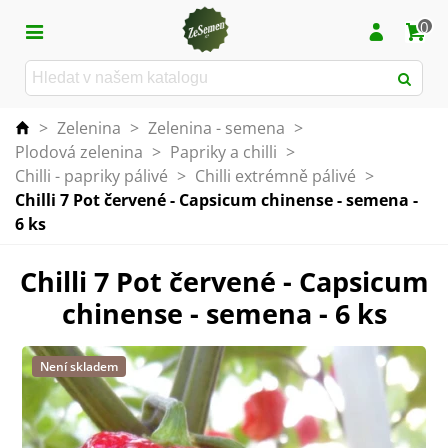
0
>
Zelenina
>
Zelenina - semena
>
Plodová zelenina
>
Papriky a chilli
>
Chilli - papriky pálivé
>
Chilli extrémně pálivé
>
Chilli 7 Pot červené - Capsicum chinense - semena -
6 ks
Chilli 7 Pot červené - Capsicum
chinense - semena - 6 ks
Není skladem