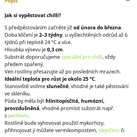
Popis
Jak si vypěstovat chilli?
S předpěstováním začněte již
od února do března
.
Doba klíčení je
2–3 týdny
, u vyšlechtěných odrůd až 6
týdnů při teplotě 24 °C a více.
Hloubka výsevu je
0,3 cm
.
Substrát doporučujeme
speciální pro chilli
, vždy
předem spařený.
Ven rostliny přesazujte až po posledních mrazech.
Ideální teplota pro růst je okolo 25 °C
.
Stanoviště volíme
slunečné
, vhodné je také pěstování
ve skleníku.
Půda by měla být
hlinitopísčitá, humózní,
provzdušněná
, vhodné promísit substrát např.
s
perlitem
.
Rostlině bude vyhovovat použití mykorhizy,
přihnojovat ji můžete vermikompostem,
slepičinci
či