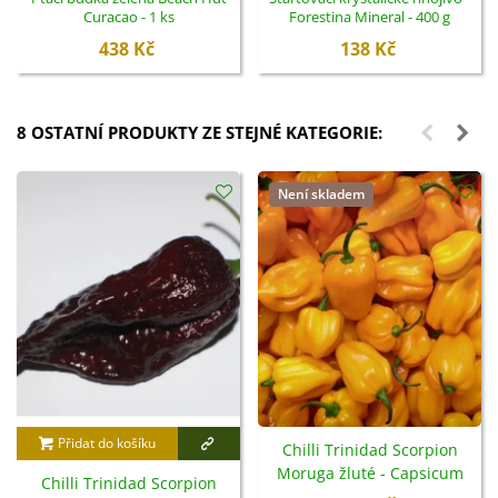
Curacao - 1 ks
Forestina Mineral - 400 g
438 Kč
138 Kč
8 OSTATNÍ PRODUKTY ZE STEJNÉ KATEGORIE:
Není skladem
Přidat do košíku
Chilli Trinidad Scorpion
Moruga žluté - Capsicum
Chilli Trinidad Scorpion
chinense - semena - 5 ks