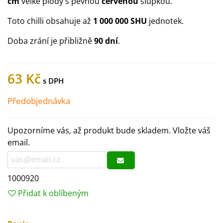
cm
velké plody s pevnou
červenou
slupkou.
Toto chilli obsahuje až
1 000 000 SHU
jednotek.
Doba zrání je přibližně
90 dní
.
63 Kč
Předobjednávka
Upozorníme vás, až produkt bude skladem. Vložte váš
email.
1000920
Přidat k oblíbeným