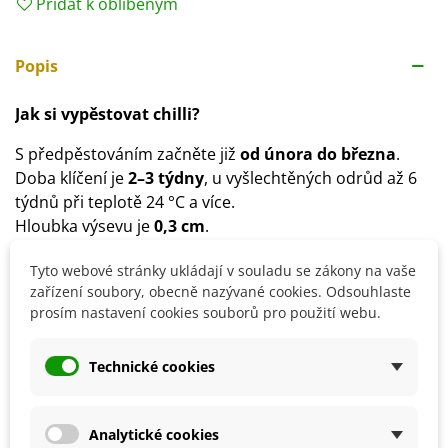
Přidat k oblíbeným
Popis
Jak si vypěstovat chilli?
S předpěstováním začněte již
od února do března
.
Doba klíčení je
2–3 týdny
, u vyšlechtěných odrůd až 6
týdnů při teplotě 24 °C a více.
Hloubka výsevu je
0,3 cm
.
Substrát doporučujeme
speciální pro chilli
, vždy
Tyto webové stránky ukládají v souladu se zákony na vaše
předem spařený.
zařízení soubory, obecně nazývané cookies. Odsouhlaste
Ven rostliny přesazujte až po posledních mrazech.
prosím nastavení cookies souborů pro použití webu.
Stanoviště volíme
slunečné
, vhodné je také pěstování
ve skleníku.
Technické cookies
Půda by měla být
hlinitopísčitá, humózní,
provzdušněná
, vhodné promísit substrát např.
s
perlitem
.
Analytické cookies
Rostlině bude vyhovovat použití mykorhizy,