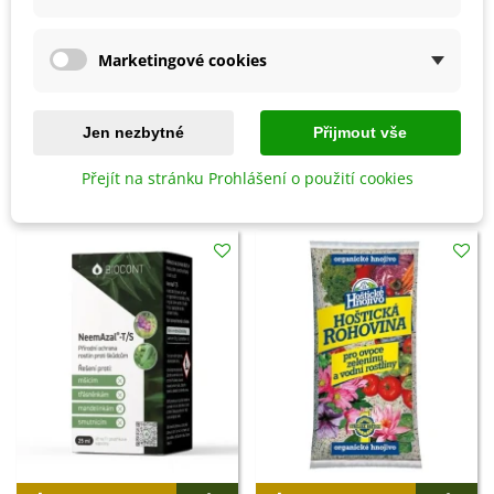
přihnojovat ji můžete vermikompostem,
slepičinci
či
kravským hnojem.
Marketingové cookies
Detaily produktu
Jen nezbytné
Přijmout vše
Přejít na stránku Prohlášení o použití cookies
SOUVISEJÍCÍ PRODUKTY