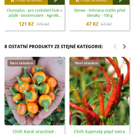
Přidat do košíku
Přidat do košíku
Clonoplus - pro rozložení hub v
Slimex - Ochrana rostlin před
půdě - biostimulant - AgroBio
slimáky - 100 g
Opava - 10 ml
121 Kč
47 Kč
173 Kč
67 Kč
8 OSTATNÍ PRODUKTY ZE STEJNÉ KATEGORIE:
Není skladem
Není skladem
Chilli Korál oranžové -
Chilli Kajenský pepř extra