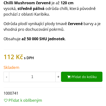
Chilli Mushroom červené
je až
120 cm
vysoká,
středně pálivá
odrůda chilli, která původně
pochází z oblasti Karibiku.
Odrůda plodí vynikající plody tmavě
červené
barvy a je
vhodná pro dochucování pokrmů.
Obsahuje
až 50 000 SHU jednotek
.
112 Kč
Skladem
Přidat do košíku
-
+
1000741
Přidat k oblíbeným