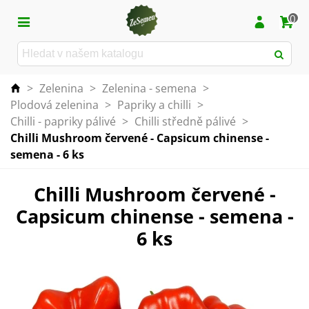
0
>
Zelenina
>
Zelenina - semena
>
Plodová zelenina
>
Papriky a chilli
>
Chilli - papriky pálivé
>
Chilli středně pálivé
>
Chilli Mushroom červené - Capsicum chinense -
semena - 6 ks
Chilli Mushroom červené -
Capsicum chinense - semena -
6 ks