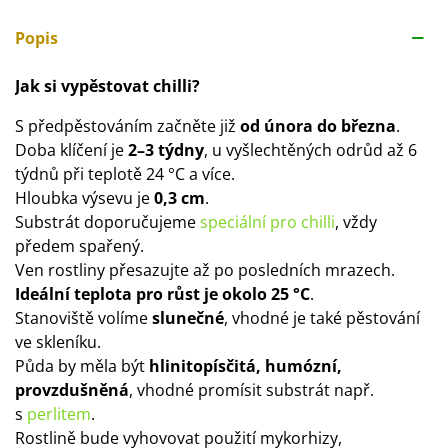
Popis
Jak si vypěstovat chilli?
S předpěstováním začněte již
od února do března
.
Doba klíčení je
2–3 týdny
, u vyšlechtěných odrůd až 6
týdnů při teplotě 24 °C a více.
Hloubka výsevu je
0,3 cm
.
Substrát doporučujeme
speciální pro chilli
, vždy
předem spařený.
Ven rostliny přesazujte až po posledních mrazech.
Ideální teplota pro růst je okolo 25 °C
.
Stanoviště volíme
slunečné
, vhodné je také pěstování
ve skleníku.
Půda by měla být
hlinitopísčitá, humózní,
provzdušněná
, vhodné promísit substrát např.
s
perlitem
.
Rostlině bude vyhovovat použití mykorhizy,