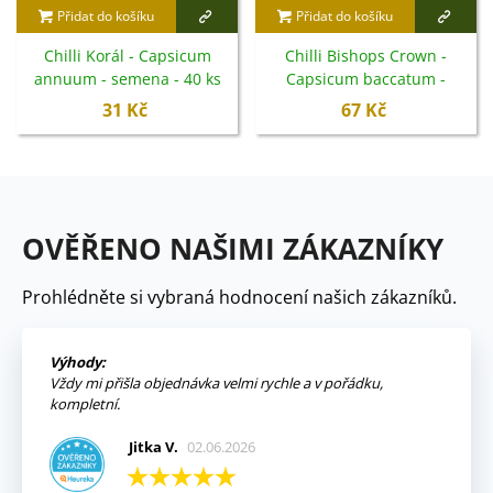
Přidat do košíku
Přidat do košíku
Chilli Korál - Capsicum
Chilli Bishops Crown -
annuum - semena - 40 ks
Capsicum baccatum -
semena - 6 ks
31 Kč
67 Kč
OVĚŘENO NAŠIMI ZÁKAZNÍKY
Prohlédněte si vybraná hodnocení našich zákazníků.
Výhody:
Vždy mi přišla objednávka velmi rychle a v pořádku,
kompletní.
Jitka V.
02.06.2026