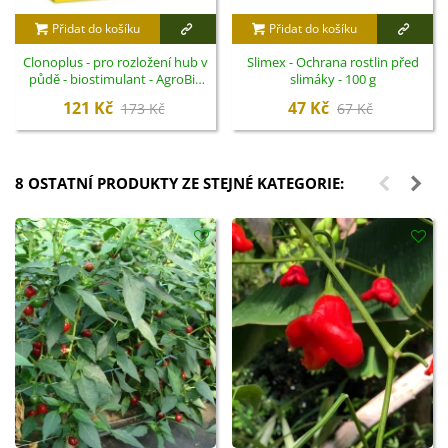
Přidat do košíku
Přidat do košíku
Clonoplus - pro rozložení hub v
Slimex - Ochrana rostlin před
půdě - biostimulant - AgroBio
slimáky - 100 g
Opava - 10 ml
121 Kč
47 Kč
173 Kč
67 Kč
8 OSTATNÍ PRODUKTY ZE STEJNÉ KATEGORIE: