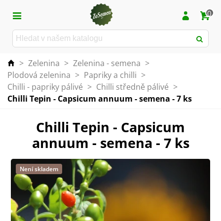
0
>
Zelenina
>
Zelenina - semena
>
Plodová zelenina
>
Papriky a chilli
>
Chilli - papriky pálivé
>
Chilli středně pálivé
>
Chilli Tepin - Capsicum annuum - semena - 7 ks
Chilli Tepin - Capsicum
annuum - semena - 7 ks
Není skladem