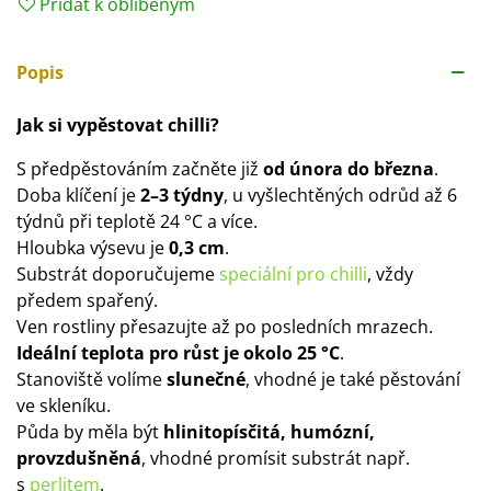
Přidat k oblíbeným
Popis
Jak si vypěstovat chilli?
S předpěstováním začněte již
od února do března
.
Doba klíčení je
2–3 týdny
, u vyšlechtěných odrůd až 6
týdnů při teplotě 24 °C a více.
Hloubka výsevu je
0,3 cm
.
Substrát doporučujeme
speciální pro chilli
, vždy
předem spařený.
Ven rostliny přesazujte až po posledních mrazech.
Ideální teplota pro růst je okolo 25 °C
.
Stanoviště volíme
slunečné
, vhodné je také pěstování
ve skleníku.
Půda by měla být
hlinitopísčitá, humózní,
provzdušněná
, vhodné promísit substrát např.
s
perlitem
.