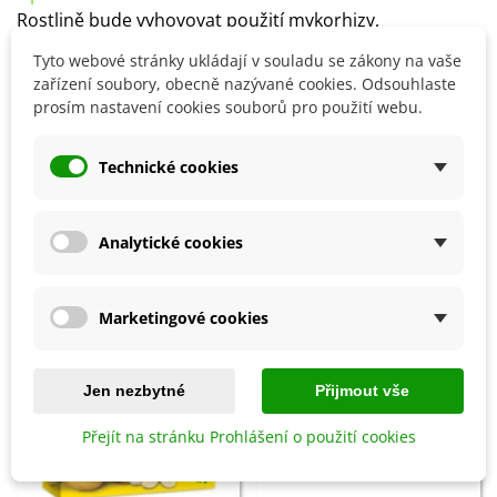
Rostlině bude vyhovovat použití mykorhizy,
přihnojovat ji můžete vermikompostem,
slepičinci
či
Tyto webové stránky ukládají v souladu se zákony na vaše
kravským hnojem.
zařízení soubory, obecně nazývané cookies. Odsouhlaste
prosím nastavení cookies souborů pro použití webu.
Detaily produktu
Technické cookies
SOUVISEJÍCÍ PRODUKTY
Analytické cookies
Sleva
Sleva
Marketingové cookies
Jen nezbytné
Přijmout vše
Přejít na stránku Prohlášení o použití cookies